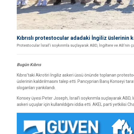
Kıbrıslı protestocular adadaki İngiliz üslerinin k
Protestocular İsrail’i soykırımla suçlayarak ABD, İngiltere ve AB’nin ça
Bugün Kıbrıs
Kıbrıs’taki Akrotiri İngiliz askeri üssü önünde toplanan protesto
üslerinin kaldırılmasını talep etti. Pancyprian Barış Konseyi ta
sloganları yankılandı.
Konsey üyesi Peter Joseph, İsrail’i soykırımla suçlayarak ABD, İng
askeri uçuşlar için kullanıldığını iddia etti. AKEL parti yetkilisi Ch