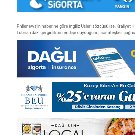
Philenews’in haberine göre İngiliz Üsleri sözcüsü ise, Kraliyet Ha
Lübnan’daki gerginlikten endişe duyduğunu, acil ateşkes çağrıs