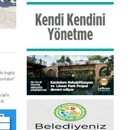
i İngiliz
Kurtulun”
rail’e
di.