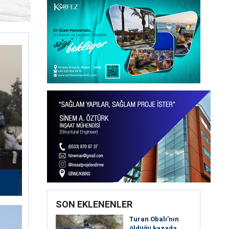
SON EKLENENLER
Turan Obalı’nın
öldüğü kazada