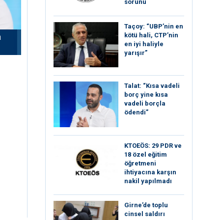
sorunu
Taçoy: “UBP’nin en
kötü hali, CTP’nin
a
en iyi haliyle
yarışır”
Talat: “Kısa vadeli
borç yine kısa
vadeli borçla
ödendi”
KTOEÖS: 29 PDR ve
18 özel eğitim
öğretmeni
ihtiyacına karşın
nakil yapılmadı
Girne’de toplu
cinsel saldırı