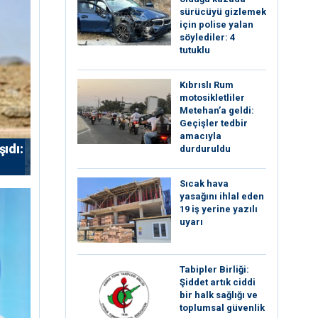
sürücüyü gizlemek
için polise yalan
söylediler: 4
tutuklu
Kıbrıslı Rum
motosikletliler
Metehan’a geldi:
Geçişler tedbir
amacıyla
ıdı:
durduruldu
Sıcak hava
yasağını ihlal eden
19 iş yerine yazılı
uyarı
Tabipler Birliği:
Şiddet artık ciddi
bir halk sağlığı ve
toplumsal güvenlik