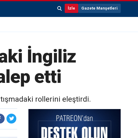
İzle
Gazete Manşetleri
ki İngiliz
alep etti
ışmadaki rollerini eleştirdi.