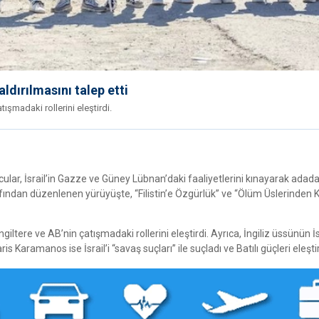
aldırılmasını talep etti
tışmadaki rollerini eleştirdi.
cular, İsrail’in Gazze ve Güney Lübnan’daki faaliyetlerini kınayarak adadak
rafından düzenlenen yürüyüşte, “Filistin’e Özgürlük” ve “Ölüm Üslerinden 
iltere ve AB’nin çatışmadaki rollerini eleştirdi. Ayrıca, İngiliz üssünün İs
aris Karamanos ise İsrail’i “savaş suçları” ile suçladı ve Batılı güçleri eleştir