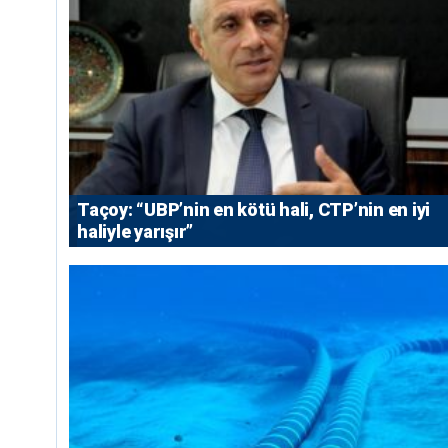
Taçoy: “UBP’nin en kötü hali, CTP’nin en iyi
haliyle yarışır”