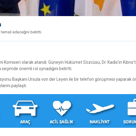
u
emsil edeceğini belirtti.
 Komiseri olarak atandı. Güneyin Hükümet Sözcüsü, Dr. Kadis’in Kıbrıs’t
eçimde önemli rol oynadığını belirtti.
misyonu Başkanı Ursula von der Leyen ile bir telefon görüşmesi yaparak ö
arını paylaştı.