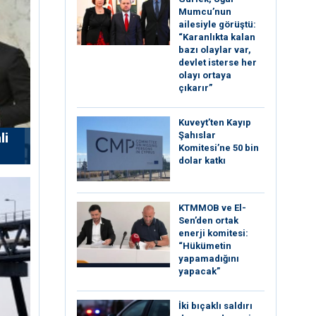
Mumcu’nun
ailesiyle görüştü:
“Karanlıkta kalan
bazı olaylar var,
devlet isterse her
olayı ortaya
çıkarır”
Kuveyt’ten Kayıp
Şahıslar
li
Komitesi’ne 50 bin
dolar katkı
KTMMOB ve El-
Sen’den ortak
enerji komitesi:
“Hükümetin
yapamadığını
yapacak”
İki bıçaklı saldırı