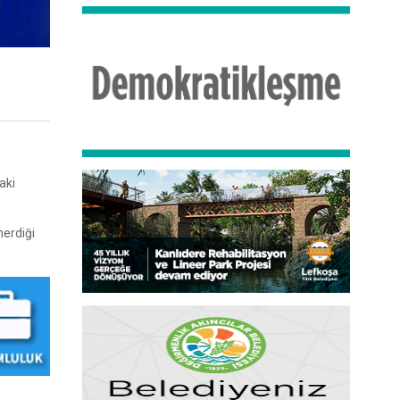
aki
nerdiği