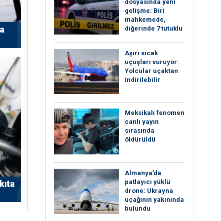
dosyasında yeni
gelişme: Biri
mahkemede,
’a
diğerinde 7 tutuklu
Aşırı sıcak
uçuşları vuruyor:
Yolcular uçaktan
indirilebilir
Meksikalı fenomen
canlı yayın
sırasında
öldürüldü
Almanya’da
patlayıcı yüklü
kıta
drone: Ukrayna
uçağının yakınında
bulundu