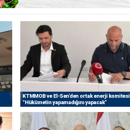
KTMMOB ve El-Sen’den ortak enerji komitesi
“Hükümetin yapamadığını yapacak”