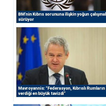
BM’nin Kıbrıs sorununa ilişkin yoğun çalışmal
sürüyor
Mavroyannis: “Federasyon, Kıbrıslı Rumların
verdiği en büyük tavizdi”