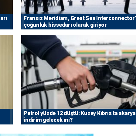
arı
Fransız Meridiam, Great Sea Interconnector
çoğunluk hissedarı olarak giriyor
Petrol yüzde 12 düştü: Kuzey Kıbrıs’ta akarya
indirim gelecek mi?