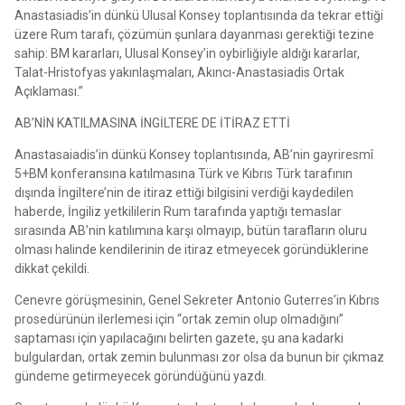
Anastasiadis’in dünkü Ulusal Konsey toplantısında da tekrar ettiği
üzere Rum tarafı, çözümün şunlara dayanması gerektiği tezine
sahip: BM kararları, Ulusal Konsey’in oybirliğiyle aldığı kararlar,
Talat-Hristofyas yakınlaşmaları, Akıncı-Anastasiadis Ortak
Açıklaması.”
AB’NİN KATILMASINA İNGİLTERE DE İTİRAZ ETTİ
Anastasaiadis’in dünkü Konsey toplantısında, AB’nin gayriresmî
5+BM konferansına katılmasına Türk ve Kıbrıs Türk tarafının
dışında İngiltere’nin de itiraz ettiği bilgisini verdiği kaydedilen
haberde, İngiliz yetkililerin Rum tarafında yaptığı temaslar
sırasında AB’nin katılımına karşı olmayıp, bütün tarafların oluru
olması halinde kendilerinin de itiraz etmeyecek göründüklerine
dikkat çekildi.
Cenevre görüşmesinin, Genel Sekreter Antonio Guterres’in Kıbrıs
prosedürünün ilerlemesi için “ortak zemin olup olmadığını”
saptaması için yapılacağını belirten gazete, şu ana kadarki
bulgulardan, ortak zemin bulunması zor olsa da bunun bir çıkmaz
gündeme getirmeyecek göründüğünü yazdı.