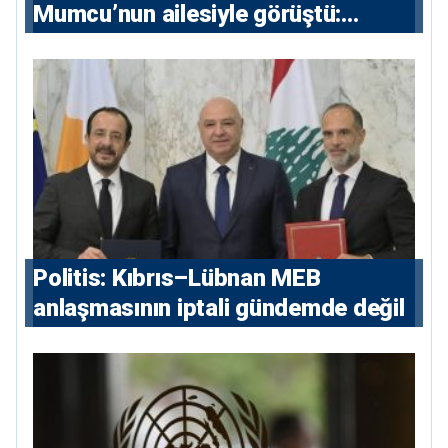
Mumcu’nun ailesiyle görüştü:
“Karanlıkta kalan bazı olaylar var,
devlet isterse her olayı ortaya
çıkarır”
Politis: Kıbrıs–Lübnan MEB
anlaşmasının iptali gündemde değil