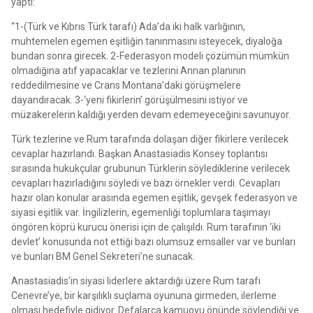
yaptı:
“1-(Türk ve Kıbrıs Türk tarafı) Ada’da iki halk varlığının,
muhtemelen egemen eşitliğin tanınmasını isteyecek, diyaloğa
bundan sonra girecek. 2-Federasyon modeli çözümün mümkün
olmadığına atıf yapacaklar ve tezlerini Annan planının
reddedilmesine ve Crans Montana’daki görüşmelere
dayandıracak. 3-‘yeni fikirlerin’ görüşülmesini istiyor ve
müzakerelerin kaldığı yerden devam edemeyeceğini savunuyor.
Türk tezlerine ve Rum tarafında dolaşan diğer fikirlere verilecek
cevaplar hazırlandı. Başkan Anastasiadis Konsey toplantısı
sırasında hukukçular grubunun Türklerin söylediklerine verilecek
cevapları hazırladığını söyledi ve bazı örnekler verdi. Cevapları
hazır olan konular arasında egemen eşitlik, gevşek federasyon ve
siyasi eşitlik var. İngilizlerin, egemenliği toplumlara taşımayı
öngören köprü kurucu önerisi için de çalışıldı. Rum tarafının ‘iki
devlet’ konusunda not ettiği bazı olumsuz emsaller var ve bunları
ve bunları BM Genel Sekreteri’ne sunacak.
Anastasiadis’in siyasi liderlere aktardığı üzere Rum tarafı
Cenevre’ye, bir karşılıklı suçlama oyununa girmeden, ilerleme
olması hedefiyle gidiyor. Defalarca kamuoyu önünde söylendiği ve