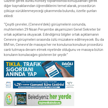
Gazete gerek dünkü Konsey toplantısında konuşulanları gerek
diğer kaynaklarından öğrendiklerini temel alarak, prosedürün
çöküşe sürüklenmeyeceği çıkarımında bulundu, özetle şunları
ekledi:
“Çeşitli çevreler, (Cenevre’deki) görüşmelerin sonunda,
muhtemelen 29 Nisan Perşembe akşamüzeri Genel Sekreter bir
ortak açıklama okuyacak. Edindiğimiz bilgiler ortak açıklamanın
Cenevre görüşmeleri sırasında özlü müzakere edilmeyecek. Bu da
BM’nin, Cenevre’de masaya her ne konulursa konulsun prosedürü
canlı tutmaya devam etmek niyetinde olduğunu ve masaya bütün
konuların konulacağını gösteren bir şeydir.”