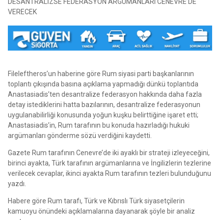
DESANTRALİZSE FEDERASYON ARGÜMANLARI CENEVRE’DE
VERECEK
Fileleftheros’un haberine göre Rum siyasi parti başkanlarının
toplantı çıkışında basına açıklama yapmadığı dünkü toplantıda
Anastasiadis’ten desantralize federasyon hakkında daha fazla
detay istediklerini hatta bazılarının, desantralize federasyonun
uygulanabilirliği konusunda yoğun kuşku belirttiğine işaret etti;
Anastasiadis’in, Rum tarafının bu konuda hazırladığı hukuki
argümanları gönderme sözü verdiğini kaydetti.
Gazete Rum tarafının Cenevre’de iki ayaklı bir strateji izleyeceğini,
birinci ayakta, Türk tarafının argümanlarına ve İngilizlerin tezlerine
verilecek cevaplar, ikinci ayakta Rum tarafının tezleri bulunduğunu
yazdı.
Habere göre Rum tarafı, Türk ve Kıbrıslı Türk siyasetçilerin
kamuoyu önündeki açıklamalarına dayanarak şöyle bir analiz