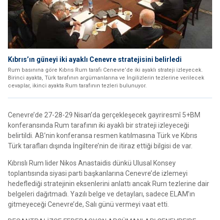
Kıbrıs’ın güneyi iki ayaklı Cenevre stratejisini belirledi
Rum basınına göre Kıbrıs Rum tarafı Cenevre’de iki ayaklı strateji izleyecek.
Birinci ayakta, Türk tarafının argümanlarına ve İngilizlerin tezlerine verilecek
cevaplar, ikinci ayakta Rum tarafının tezleri bulunuyor.
Cenevre’de 27-28-29 Nisan’da gerçekleşecek gayriresmî 5+BM
konferansında Rum tarafının iki ayaklı bir strateji izleyeceği
belirtildi. AB’nin konferansa resmen katılmasına Türk ve Kıbrıs
Türk tarafları dışında İngiltere’nin de itiraz ettiği bilgisi de var.
Kıbrıslı Rum lider Nikos Anastaidis dünkü Ulusal Konsey
toplantısında siyasi parti başkanlarına Cenevre’de izlemeyi
hedeflediği stratejinin eksenlerini anlattı ancak Rum tezlerine dair
belgeleri dağıtmadı. Yazılı belge ve detayları, sadece ELAM’ın
gitmeyeceği Cenevre’de, Salı günü vermeyi vaat etti.