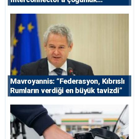
hissedarı olarak giriyor
Mavroyannis: “Federasyon, Kıbrıslı
Rumların verdiği en büyük tavizdi”