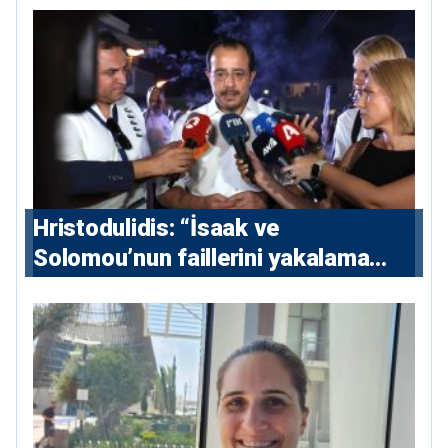
Hristodulidis: “İsaak ve
Solomou’nun faillerini yakalama
çabaları yoğunlaştırılacak; 13 ulusal
ve 5 uluslararası tutuklama emri
çıkarıldı”