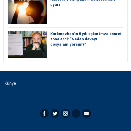
uyarı
Korkmazhan’ın 5 yılı aşkın imza esareti
sona erdi: “Neden davayı
dosyalamıyorsun?”
Künye
Facebook
Twitter
Instagram
RSS
Email