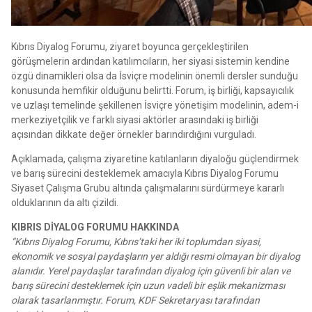
Kıbrıs Diyalog Forumu, ziyaret boyunca gerçekleştirilen
görüşmelerin ardından katılımcıların, her siyasi sistemin kendine
özgü dinamikleri olsa da İsviçre modelinin önemli dersler sunduğu
konusunda hemfikir olduğunu belirtti. Forum, iş birliği, kapsayıcılık
ve uzlaşı temelinde şekillenen İsviçre yönetişim modelinin, adem-i
merkeziyetçilik ve farklı siyasi aktörler arasındaki iş birliği
açısından dikkate değer örnekler barındırdığını vurguladı.
Açıklamada, çalışma ziyaretine katılanların diyaloğu güçlendirmek
ve barış sürecini desteklemek amacıyla Kıbrıs Diyalog Forumu
Siyaset Çalışma Grubu altında çalışmalarını sürdürmeye kararlı
olduklarının da altı çizildi.
KIBRIS DİYALOG FORUMU HAKKINDA
“Kıbrıs Diyalog Forumu, Kıbrıs’taki her iki toplumdan siyasi,
ekonomik ve sosyal paydaşların yer aldığı resmi olmayan bir diyalog
alanıdır. Yerel paydaşlar tarafından diyalog için güvenli bir alan ve
barış sürecini desteklemek için uzun vadeli bir eşlik mekanizması
olarak tasarlanmıştır. Forum, KDF Sekretaryası tarafından