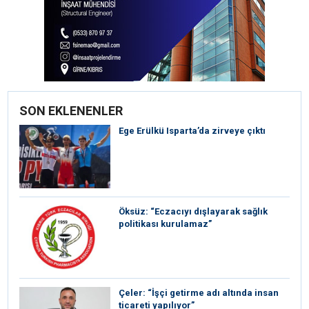
SON EKLENENLER
Ege Erülkü Isparta’da zirveye çıktı
Öksüz: “Eczacıyı dışlayarak sağlık
politikası kurulamaz”
Çeler: “İşçi getirme adı altında insan
ticareti yapılıyor”