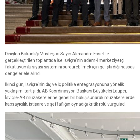
Dışişleri Bakanlığı Müsteşarı Sayın Alexandre Fasel ile
gerçekleştirilen toplantıda ise İsviçre’nin adem-i merkeziyetçi
fakat uyumlu siyasi sistemini sürdürebilmek için geliştirdiği hassas
dengeler ele alındı.
İkinci gün, İsviçre’nin dış ve iç politika entegrasyonuna yönelik
yaklaşımı tartışıldı. AB Koordinasyon Başkanı Büyükelçi Lauper,
İsviçre-AB müzakerelerine genel bir bakış sunarak müzakerelerde
kapsayıcılık, istişare ve şeffaflığın oynadığı kritik rolü vurguladı.