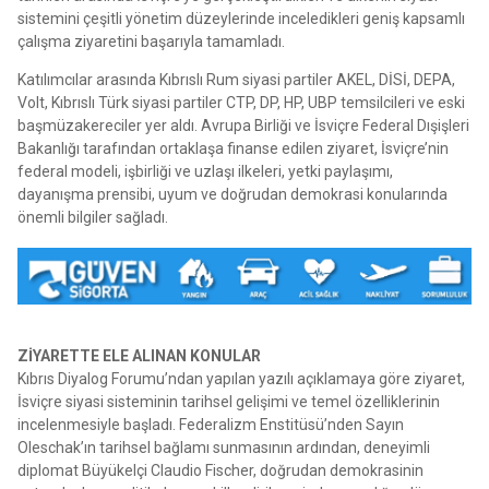
sistemini çeşitli yönetim düzeylerinde inceledikleri geniş kapsamlı
çalışma ziyaretini başarıyla tamamladı.
Katılımcılar arasında Kıbrıslı Rum siyasi partiler AKEL, DİSİ, DEPA,
Volt, Kıbrıslı Türk siyasi partiler CTP, DP, HP, UBP temsilcileri ve eski
başmüzakereciler yer aldı. Avrupa Birliği ve İsviçre Federal Dışişleri
Bakanlığı tarafından ortaklaşa finanse edilen ziyaret, İsviçre’nin
federal modeli, işbirliği ve uzlaşı ilkeleri, yetki paylaşımı,
dayanışma prensibi, uyum ve doğrudan demokrasi konularında
önemli bilgiler sağladı.
ZİYARETTE ELE ALINAN KONULAR
Kıbrıs Diyalog Forumu’ndan yapılan yazılı açıklamaya göre ziyaret,
İsviçre siyasi sisteminin tarihsel gelişimi ve temel özelliklerinin
incelenmesiyle başladı. Federalizm Enstitüsü’nden Sayın
Oleschak’ın tarihsel bağlamı sunmasının ardından, deneyimli
diplomat Büyükelçi Claudio Fischer, doğrudan demokrasinin