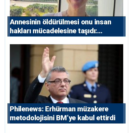
Annesinin öldürülmesi onu insan
hakları mücadelesine taşıdı:
Milletvekili Diana Konstantinidis’in
hikayesi
Philenews: Erhürman müzakere
metodolojisini BM’ye kabul ettirdi