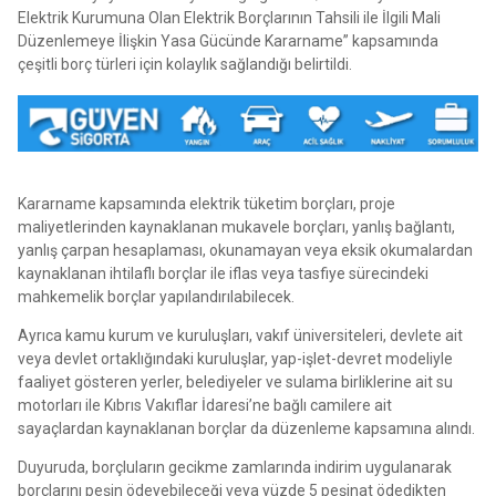
Elektrik Kurumuna Olan Elektrik Borçlarının Tahsili ile İlgili Mali
Düzenlemeye İlişkin Yasa Gücünde Kararname” kapsamında
çeşitli borç türleri için kolaylık sağlandığı belirtildi.
Kararname kapsamında elektrik tüketim borçları, proje
maliyetlerinden kaynaklanan mukavele borçları, yanlış bağlantı,
yanlış çarpan hesaplaması, okunamayan veya eksik okumalardan
kaynaklanan ihtilaflı borçlar ile iflas veya tasfiye sürecindeki
mahkemelik borçlar yapılandırılabilecek.
Ayrıca kamu kurum ve kuruluşları, vakıf üniversiteleri, devlete ait
veya devlet ortaklığındaki kuruluşlar, yap-işlet-devret modeliyle
faaliyet gösteren yerler, belediyeler ve sulama birliklerine ait su
motorları ile Kıbrıs Vakıflar İdaresi’ne bağlı camilere ait
sayaçlardan kaynaklanan borçlar da düzenleme kapsamına alındı.
Duyuruda, borçluların gecikme zamlarında indirim uygulanarak
borçlarını peşin ödeyebileceği veya yüzde 5 peşinat ödedikten