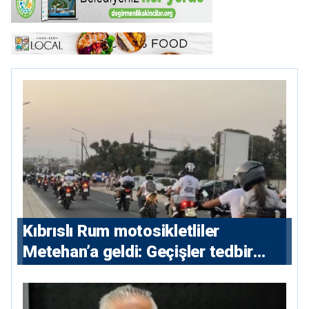
Kıbrıslı Rum motosikletliler
Metehan’a geldi: Geçişler tedbir
amacıyla durduruldu