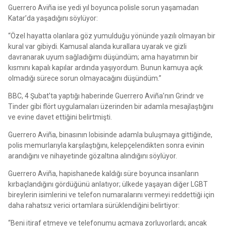
Guerrero Aviña ise yedi yıl boyunca polisle sorun yaşamadan
Katar’da yaşadığını söylüyor:
“Özel hayatta olanlara göz yumulduğu yönünde yazılı olmayan bir
kural var gibiydi. Kamusal alanda kurallara uyarak ve gizli
davranarak uyum sağladığımı düşündüm; ama hayatımın bir
kısmını kapalı kapılar ardında yaşıyordum. Bunun kamuya açık
olmadığı sürece sorun olmayacağını düşündüm.”
BBC, 4 Şubat’ta yaptığı haberinde Guerrero Aviña’nın Grindr ve
Tinder gibi flört uygulamaları üzerinden bir adamla mesajlaştığını
ve evine davet ettiğini belirtmişti.
Guerrero Aviña, binasının lobisinde adamla buluşmaya gittiğinde,
polis memurlarıyla karşılaştığını, kelepçelendikten sonra evinin
arandığını ve nihayetinde gözaltına alındığını söylüyor.
Guerrero Aviña, hapishanede kaldığı süre boyunca insanların
kırbaçlandığını gördüğünü anlatıyor; ülkede yaşayan diğer LGBT
bireylerin isimlerini ve telefon numaralarını vermeyi reddettiği için
daha rahatsız verici ortamlara sürüklendiğini belirtiyor:
“Beni itiraf etmeye ve telefonumu açmaya zorluyorlardı; ancak