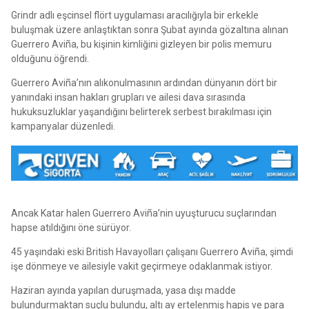
Grindr adlı eşcinsel flört uygulaması aracılığıyla bir erkekle
buluşmak üzere anlaştıktan sonra Şubat ayında gözaltına alınan
Guerrero Aviña, bu kişinin kimliğini gizleyen bir polis memuru
olduğunu öğrendi.
Guerrero Aviña’nın alıkonulmasının ardından dünyanın dört bir
yanındaki insan hakları grupları ve ailesi dava sırasında
hukuksuzluklar yaşandığını belirterek serbest bırakılması için
kampanyalar düzenledi.
Ancak Katar halen Guerrero Aviña’nin uyuşturucu suçlarından
hapse atıldığını öne sürüyor.
45 yaşındaki eski British Havayolları çalışanı Guerrero Aviña, şimdi
işe dönmeye ve ailesiyle vakit geçirmeye odaklanmak istiyor.
Haziran ayında yapılan duruşmada, yasa dışı madde
bulundurmaktan suçlu bulundu, altı ay ertelenmiş hapis ve para