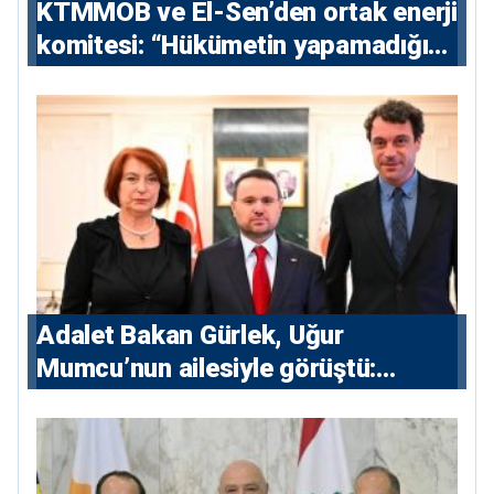
KTMMOB ve El-Sen’den ortak enerji
komitesi: “Hükümetin yapamadığını
yapacak”
Adalet Bakan Gürlek, Uğur
Mumcu’nun ailesiyle görüştü:
“Karanlıkta kalan bazı olaylar var,
devlet isterse her olayı ortaya
çıkarır”