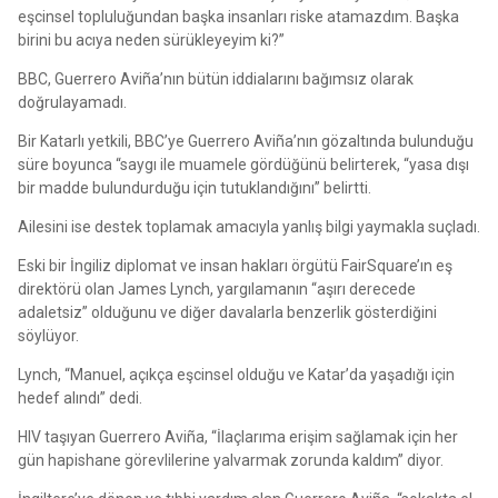
eşcinsel topluluğundan başka insanları riske atamazdım. Başka
birini bu acıya neden sürükleyeyim ki?”
BBC, Guerrero Aviña’nın bütün iddialarını bağımsız olarak
doğrulayamadı.
Bir Katarlı yetkili, BBC’ye Guerrero Aviña’nın gözaltında bulunduğu
süre boyunca “saygı ile muamele gördüğünü belirterek, “yasa dışı
bir madde bulundurduğu için tutuklandığını” belirtti.
Ailesini ise destek toplamak amacıyla yanlış bilgi yaymakla suçladı.
Eski bir İngiliz diplomat ve insan hakları örgütü FairSquare’ın eş
direktörü olan James Lynch, yargılamanın “aşırı derecede
adaletsiz” olduğunu ve diğer davalarla benzerlik gösterdiğini
söylüyor.
Lynch, “Manuel, açıkça eşcinsel olduğu ve Katar’da yaşadığı için
hedef alındı” dedi.
HIV taşıyan Guerrero Aviña, “İlaçlarıma erişim sağlamak için her
gün hapishane görevlilerine yalvarmak zorunda kaldım” diyor.