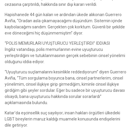
cezasına çarptırıldı, hakkında sınır dışı kararı verildi.
Hapishanede 44 gün kalan ve ardından ükede alıkonan Guerrero
Aviña, “Oradan asla çıkamayacağımı düşündüm. Sistemin içinde
kaybolacağımı sandım. Gerçekten çok korktum. Güvenli bir şekilde
eve döneceğimi hiç düşünmemiştim” diyor.
“POLİS MEMURLARI UYUŞTURUCU YERLEŞTİRDİ” İDDİASI
İngiliz vatandaşı, polis memurlarının evine uyuşturucu
yerleştirdiğini ve tutuklanmasının gerçek sebebinin cinsel yönelimi
olduğunu iddia ediyor.
“Uyuşturucu suçlamalarını kesinlikle reddediyorum” diyen Guerrero
Aviña, “Tüm sorgulama boyunca bana, cinsel partnerlerim, cinsel
yönelimim, cinsel ilişkiye girip girmediğim, kiminle cinsel ilişkiye
girdiğim gibi şeyler sordular. Eğer bu sadece bir uyuşturucu davası
olsaydı, bana uyuşturucu hakkında sorular sorarlardı”
açıklamasında bulundu.
Katar’da eşcinsellik suç sayılıyor; insan hakları örgütleri ülkedeki
LGBT bireylerin maruz kaldığı muamele konusunda endişelerini
dile getiriyor.