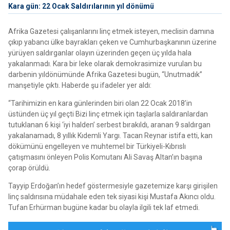
Kara gün: 22 Ocak Saldırılarının yıl dönümü
Afrika Gazetesi çalışanlarını linç etmek isteyen, meclisin damına
çıkıp yabancı ülke bayrakları çeken ve Cumhurbaşkanının üzerine
yürüyen saldırganlar olayın üzerinden geçen üç yılda hala
yakalanmadı. Kara bir leke olarak demokrasimize vurulan bu
darbenin yıldönümünde Afrika Gazetesi bugün, “Unutmadık”
manşetiyle çıktı. Haberde şu ifadeler yer aldı:
“Tarihimizin en kara günlerinden biri olan 22 Ocak 2018’in
üstünden üç yıl geçti Bizi linç etmek için taşlarla saldıranlardan
tutuklanan 6 kişi ‘iyi halden’ serbest bırakıldı, aranan 9 saldırgan
yakalanamadı, 8 yıllık Kıdemli Yargı. Tacan Reynar istifa etti, kan
dökümünü engelleyen ve muhtemel bir Türkiyeli-Kıbrıslı
çatışmasını önleyen Polis Komutanı Ali Savaş Altan’ın başına
çorap örüldü.
Tayyip Erdoğan’ın hedef göstermesiyle gazetemize karşı girişilen
linç saldırısına müdahale eden tek siyasi kişi Mustafa Akıncı oldu.
Tufan Erhürman bugüne kadar bu olayla ilgili tek laf etmedi.