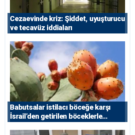
Cezaevinde kriz: Şiddet, uyuşturucu
ve tecavüz iddiaları
Babutsalar istilacı böceğe karşı
İsrail’den getirilen böceklerle
korunacak