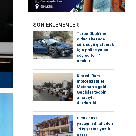
SON EKLENENLER
Turan Obalı’nın
öldüğü kazada
sürücüyü gizlemek
için polise yalan
söylediler: 4
tutuklu
Kıbrıslı Rum
motosikletliler
Metehan’a geldi:
Geçişler tedbir
amacıyla
durduruldu
Sıcak hava
yasağını ihlal eden
19 iş yerine yazılı
uyarı