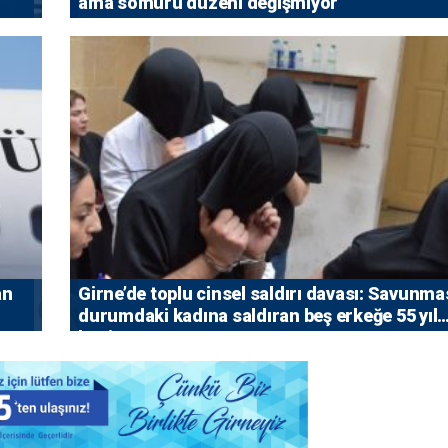
ama sömürü düzeni değişmiyor”
an
Girne’de toplu cinsel saldırı davası: Savunma
durumdaki kadına saldıran beş erkeğe 55 yıl
hapis