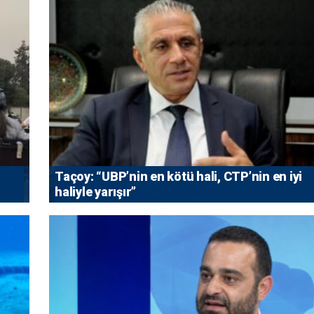
Taçoy: “UBP’nin en kötü hali, CTP’nin en iyi
haliyle yarışır”