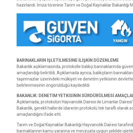
hazırlandı. İmza törenine Tarım ve Doğal Kaynaklar Bakanlığı 
BARINAKLARIN İŞLETİLMESİNE İLİŞKİN DÜZENLEME
Bakanlık açıklamasında, protokolle balıkçı barınaklarında güvenl
amaçlandığı belirtildi. Açıklamada ayrıca, balıkçıların barınak
taşınmazlar üzerindeki mülkiyet ve denetim yetkisinin devlette 
belirlenmesinin öngörüldüğü kaydedildi.
BAKANLIK: DENETİM YETKİSİNİN SÜRDÜRÜLMESİ AMAÇLA
Açıklamada, protokolün Hayvancılık Dairesi ile Limanlar Dairesi’
Bakanlık, gerekli hallerde idarenin protokolü tek taraflı olara
amaçlandığını ifade etti.
Tarım ve Doğal Kaynaklar Bakanlığı Hayvancılık Dairesi tarafı
barınaklarının kamu yararına ve mevzuata uygun şekilde işletilm