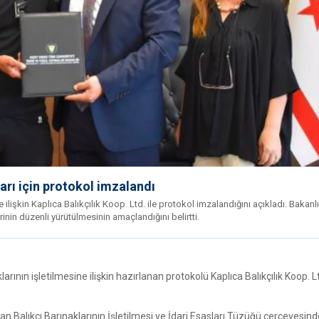
ları için protokol imzalandı
 ilişkin Kaplıca Balıkçılık Koop. Ltd. ile protokol imzalandığını açıkladı. Bakanlı
inin düzenli yürütülmesinin amaçlandığını belirtti.
ının işletilmesine ilişkin hazırlanan protokolü Kaplıca Balıkçılık Koop. L
n Balıkçı Barınaklarının İşletilmesi ve İdari Esasları Tüzüğü çerçevesind