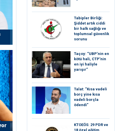
Tabipler Birliği:
Şiddet artık ciddi
bir halk sağlığı ve
a
toplumsal güvenlik
sorunu
Taçoy: “UBP’nin en
kötü hali, CTP’nin
en iyi haliyle
yarışır”
Talat: “Kısa vadeli
borç yine kısa
vadeli borçla
ödendi”
yor
KTOEÖS: 29 PDR ve
18 özel eğitim