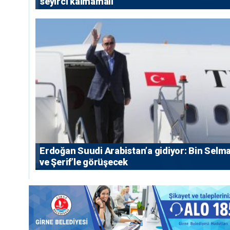
seyirci kalmamalı”
Erdoğan Suudi Arabistan’a gidiyor: Bin Selm
ve Şerif’le görüşecek