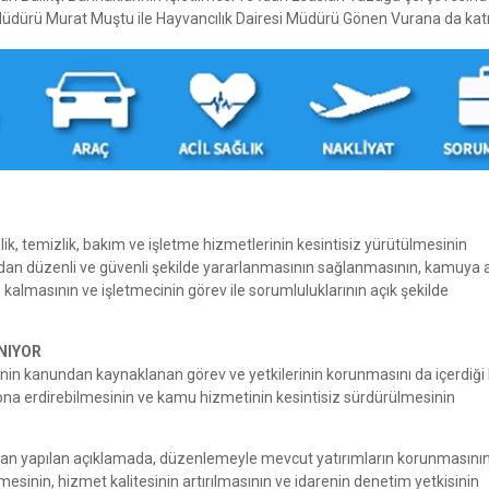
Müdürü Murat Muştu ile Hayvancılık Dairesi Müdürü Gönen Vurana da katıl
ik, temizlik, bakım ve işletme hizmetlerinin kesintisiz yürütülmesinin
lardan düzenli ve güvenli şekilde yararlanmasının sağlanmasının, kamuya a
kalmasının ve işletmecinin görev ile sorumluluklarının açık şekilde
NIYOR
nin kanundan kaynaklanan görev ve yetkilerinin korunmasını da içerdiği be
k sona erdirebilmesinin ve kamu hizmetinin kesintisiz sürdürülmesinin
ndan yapılan açıklamada, düzenlemeyle mevcut yatırımların korunmasının,
esinin, hizmet kalitesinin artırılmasının ve idarenin denetim yetkisinin