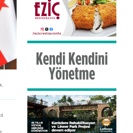
k,
td.
e