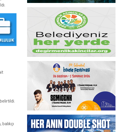
dı.
it
lirtildi.
 balıkçı