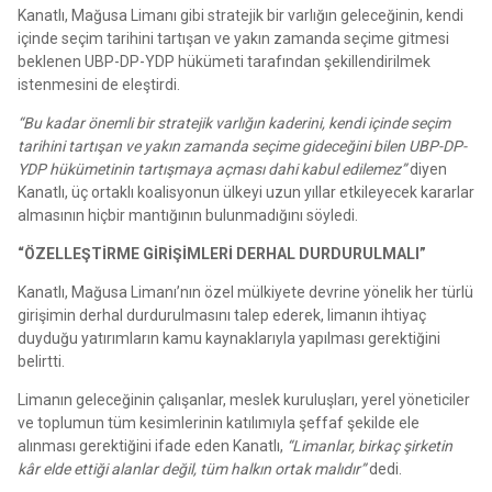
Kanatlı, Mağusa Limanı gibi stratejik bir varlığın geleceğinin, kendi
içinde seçim tarihini tartışan ve yakın zamanda seçime gitmesi
beklenen UBP-DP-YDP hükümeti tarafından şekillendirilmek
istenmesini de eleştirdi.
“Bu kadar önemli bir stratejik varlığın kaderini, kendi içinde seçim
tarihini tartışan ve yakın zamanda seçime gideceğini bilen UBP-DP-
YDP hükümetinin tartışmaya açması dahi kabul edilemez”
diyen
Kanatlı, üç ortaklı koalisyonun ülkeyi uzun yıllar etkileyecek kararlar
almasının hiçbir mantığının bulunmadığını söyledi.
“ÖZELLEŞTİRME GİRİŞİMLERİ DERHAL DURDURULMALI”
Kanatlı, Mağusa Limanı’nın özel mülkiyete devrine yönelik her türlü
girişimin derhal durdurulmasını talep ederek, limanın ihtiyaç
duyduğu yatırımların kamu kaynaklarıyla yapılması gerektiğini
belirtti.
Limanın geleceğinin çalışanlar, meslek kuruluşları, yerel yöneticiler
ve toplumun tüm kesimlerinin katılımıyla şeffaf şekilde ele
alınması gerektiğini ifade eden Kanatlı,
“Limanlar, birkaç şirketin
kâr elde ettiği alanlar değil, tüm halkın ortak malıdır”
dedi.