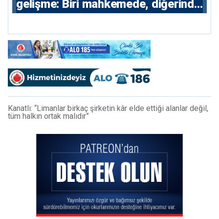
gelişme: Biri mahkemede, diğerinde
7 tutuklu
Kanatlı: “Limanlar birkaç şirketin kâr elde ettiği alanlar değil,
tüm halkın ortak malıdır”