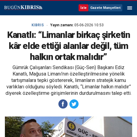
İzle
Gazete Manşetleri
KIBRIS
Yayın zamanı:
05-06-2026 10:53
Kanatlı: “Limanlar birkaç şirketin
kâr elde ettiği alanlar değil, tüm
halkın ortak malıdır”
Gümrük Çalışanları Sendikası (Güç-Sen) Başkanı Ediz
Kanatlı, Mağusa Limanı’nın özelleştirilmesine yönelik
tartışmalara tepki göstererek, limanların stratejik kamu
varlıkları olduğunu söyledi. Kanatlı, “Limanlar halkın malıdır”
diyerek özelleştirme girişimlerinin durdurulmasını talep etti.