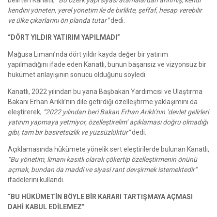
kendini yöneten, yerel yönetim ile de birlikte, şeffaf, hesap verebilir
ve ülke çıkarlarını ön planda tutar”
dedi.
“DÖRT YILDIR YATIRIM YAPILMADI”
Mağusa Limanı’nda dört yıldır kayda değer bir yatırım
yapılmadığını ifade eden Kanatlı, bunun başarısız ve vizyonsuz bir
hükümet anlayışının sonucu olduğunu söyledi.
Kanatlı, 2022 yılından bu yana Başbakan Yardımcısı ve Ulaştırma
Bakanı Erhan Arıklı’nın dile getirdiği özelleştirme yaklaşımını da
eleştirerek,
“2022 yılından beri Bakan Erhan Arıklı’nın ‘devlet gelirleri
yatırım yapmaya yetmiyor, özelleştirelim’ açıklaması doğru olmadığı
gibi, tam bir basiretsizlik ve yüzsüzlüktür”
dedi.
Açıklamasında hükümete yönelik sert eleştirilerde bulunan Kanatlı,
“Bu yönetim, limanı kasıtlı olarak çökertip özelleştirmenin önünü
açmak, bundan da maddi ve siyasi rant devşirmek istemektedir”
ifadelerini kullandı.
“BU HÜKÜMETİN BÖYLE BİR KARARI TARTIŞMAYA AÇMASI
DAHİ KABUL EDİLEMEZ”