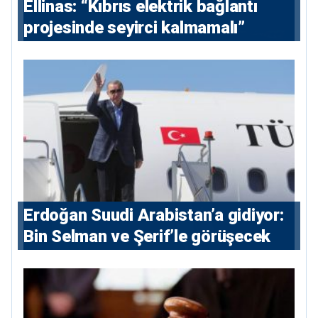
Ellinas: “Kıbrıs elektrik bağlantı
projesinde seyirci kalmamalı”
Erdoğan Suudi Arabistan’a gidiyor:
Bin Selman ve Şerif’le görüşecek