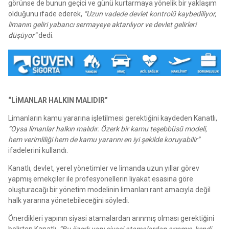
görünse de bunun geçici ve günü kurtarmaya yönelik bir yaklaşım
olduğunu ifade ederek,
“Uzun vadede devlet kontrolü kaybediliyor,
limanın geliri yabancı sermayeye aktarılıyor ve devlet gelirleri
düşüyor”
dedi.
“LİMANLAR HALKIN MALIDIR”
Limanların kamu yararına işletilmesi gerektiğini kaydeden Kanatlı,
“Oysa limanlar halkın malıdır. Özerk bir kamu teşebbüsü modeli,
hem verimliliği hem de kamu yararını en iyi şekilde koruyabilir”
ifadelerini kullandı.
Kanatlı, devlet, yerel yönetimler ve limanda uzun yıllar görev
yapmış emekçiler ile profesyonellerin liyakat esasına göre
oluşturacağı bir yönetim modelinin limanları rant amacıyla değil
halk yararına yönetebileceğini söyledi.
Önerdikleri yapının siyasi atamalardan arınmış olması gerektiğini
belirten Kanatlı,
“Bu özerk yapı siyasi atamalardan arınmış, kendi