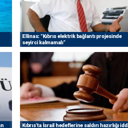
Ellinas: “Kıbrıs elektrik bağlantı projesinde
seyirci kalmamalı”
an
Kıbrıs’ta İsrail hedeflerine saldırı hazırlığı idd