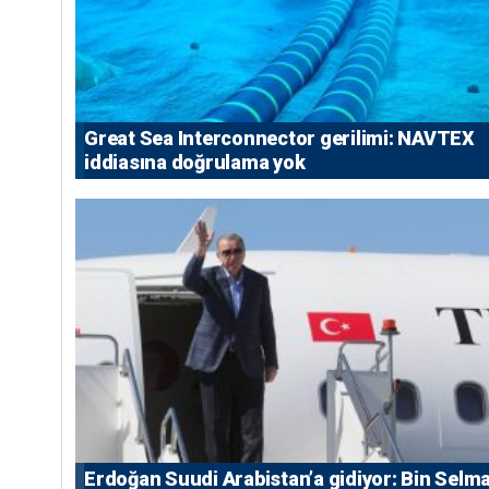
Great Sea Interconnector gerilimi: NAVTEX
iddiasına doğrulama yok
Erdoğan Suudi Arabistan’a gidiyor: Bin Selm