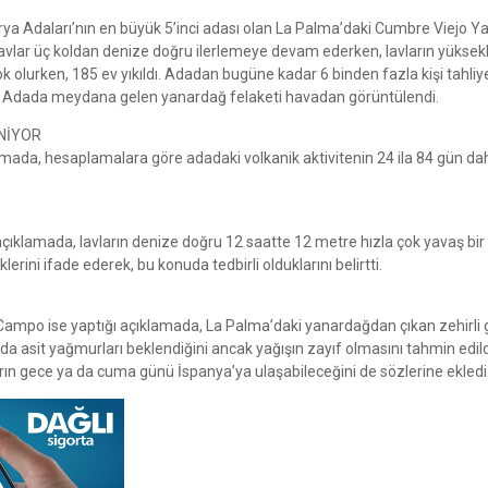
ya Adaları’nın en büyük 5’inci adası olan La Palma’daki Cumbre Viejo Y
vlar üç koldan denize doğru ilerlemeye devam ederken, lavların yüksekl
ok olurken, 185 ev yıkıldı. Adadan bugüne kadar 6 binden fazla kişi tahliy
cak. Adada meydana gelen yanardağ felaketi havadan görüntülendi.
ENİYOR
amada, hesaplamalara göre adadaki volkanik aktivitenin 24 ila 84 gün da
ıklamada, lavların denize doğru 12 saatte 12 metre hızla çok yavaş bir 
rini ifade ederek, bu konuda tedbirli olduklarını belirtti.
 Campo ise yaptığı açıklamada, La Palma’daki yanardağdan çıkan zehirli 
a asit yağmurları beklendiğini ancak yağışın zayıf olmasını tahmin edild
arın gece ya da cuma günü İspanya’ya ulaşabileceğini de sözlerine ekledi