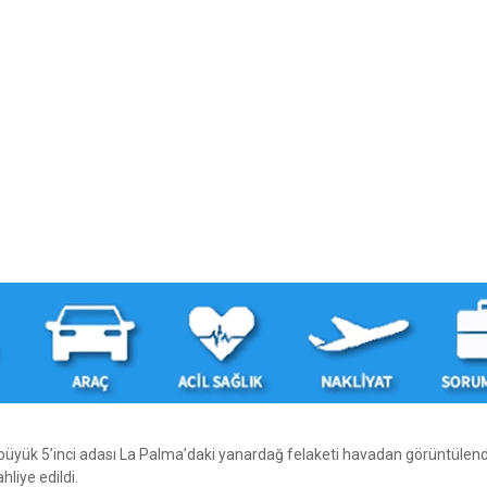
 büyük 5’inci adası La Palma’daki yanardağ felaketi havadan görüntülend
liye edildi.