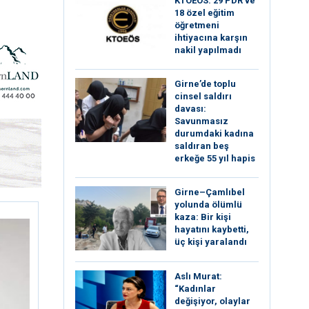
KTOEÖS: 29 PDR ve
18 özel eğitim
öğretmeni
ihtiyacına karşın
nakil yapılmadı
Girne’de toplu
cinsel saldırı
davası:
Savunmasız
durumdaki kadına
saldıran beş
erkeğe 55 yıl hapis
Girne–Çamlıbel
yolunda ölümlü
kaza: Bir kişi
hayatını kaybetti,
üç kişi yaralandı
Aslı Murat:
“Kadınlar
değişiyor, olaylar