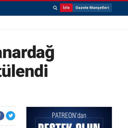
İzle
Gazete Manşetleri
anardağ
tülendi