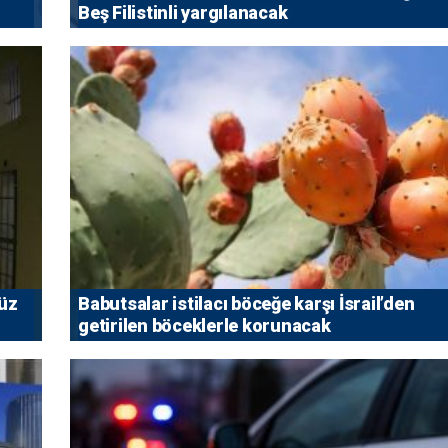
Beş Filistinli yargılanacak
vüz
Babutsalar istilacı böceğe karşı İsrail’den
getirilen böceklerle korunacak