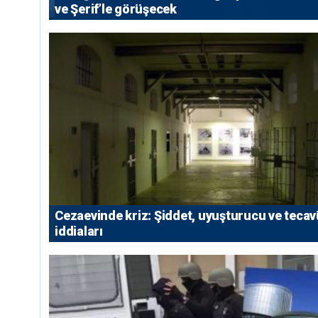
ve Şerif’le görüşecek
Cezaevinde kriz: Şiddet, uyuşturucu ve teca
iddiaları