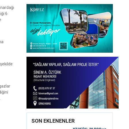
anardağı
iği 6
e
ha
şekilde
gazlar
iğini
.
SON EKLENENLER