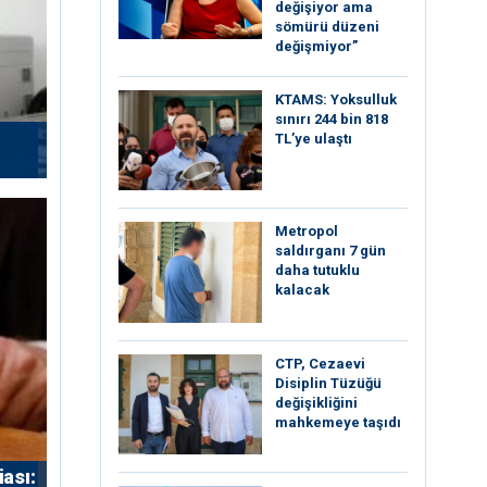
değişiyor ama
sömürü düzeni
değişmiyor”
KTAMS: Yoksulluk
sınırı 244 bin 818
TL’ye ulaştı
Metropol
saldırganı 7 gün
daha tutuklu
kalacak
CTP, Cezaevi
Disiplin Tüzüğü
değişikliğini
mahkemeye taşıdı
iası: