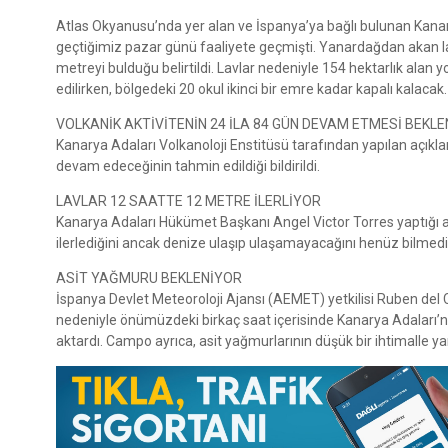
Atlas Okyanusu’nda yer alan ve İspanya’ya bağlı bulunan Kanar
geçtiğimiz pazar günü faaliyete geçmişti. Yanardağdan akan la
metreyi bulduğu belirtildi. Lavlar nedeniyle 154 hektarlık alan y
edilirken, bölgedeki 20 okul ikinci bir emre kadar kapalı kala
VOLKANİK AKTİVİTENİN 24 İLA 84 GÜN DEVAM ETMESİ BEKL
Kanarya Adaları Volkanoloji Enstitüsü tarafından yapılan açıkl
devam edeceğinin tahmin edildiği bildirildi.
LAVLAR 12 SAATTE 12 METRE İLERLİYOR
Kanarya Adaları Hükümet Başkanı Angel Victor Torres yaptığı aç
ilerlediğini ancak denize ulaşıp ulaşamayacağını henüz bilmedikle
ASİT YAĞMURU BEKLENİYOR
İspanya Devlet Meteoroloji Ajansı (AEMET) yetkilisi Ruben del
nedeniyle önümüzdeki birkaç saat içerisinde Kanarya Adaları’nd
aktardı. Campo ayrıca, asit yağmurlarının düşük bir ihtimalle y