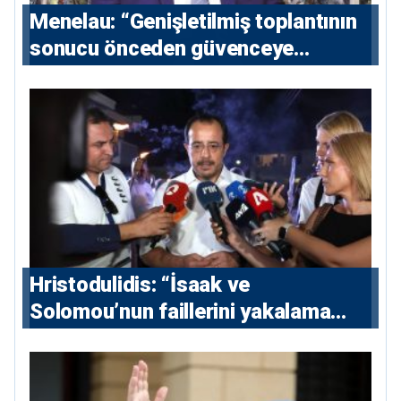
Menelau: “Genişletilmiş toplantının
sonucu önceden güvenceye
alınmalı”
Hristodulidis: “İsaak ve
Solomou’nun faillerini yakalama
çabaları yoğunlaştırılacak; 13 ulusal
ve 5 uluslararası tutuklama emri
çıkarıldı”