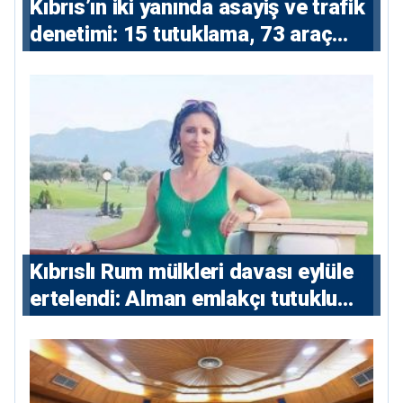
Kıbrıs’ın iki yanında asayiş ve trafik
denetimi: 15 tutuklama, 73 araç
trafikten men
Kıbrıslı Rum mülkleri davası eylüle
ertelendi: Alman emlakçı tutuklu
kalacak