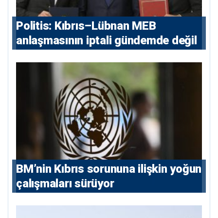
Politis: Kıbrıs–Lübnan MEB
anlaşmasının iptali gündemde değil
BM’nin Kıbrıs sorununa ilişkin yoğun
çalışmaları sürüyor