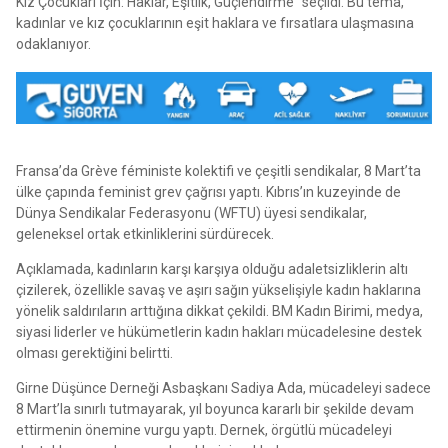
Kız Çocukları İçin: Haklar, Eşitlik, Güçlendirme” seçildi. Bu tema,
kadınlar ve kız çocuklarının eşit haklara ve fırsatlara ulaşmasına
odaklanıyor.
Fransa’da Grève féministe kolektifi ve çeşitli sendikalar, 8 Mart’ta
ülke çapında feminist grev çağrısı yaptı. Kıbrıs’ın kuzeyinde de
Dünya Sendikalar Federasyonu (WFTU) üyesi sendikalar,
geleneksel ortak etkinliklerini sürdürecek.
Açıklamada, kadınların karşı karşıya olduğu adaletsizliklerin altı
çizilerek, özellikle savaş ve aşırı sağın yükselişiyle kadın haklarına
yönelik saldırıların arttığına dikkat çekildi. BM Kadın Birimi, medya,
siyasi liderler ve hükümetlerin kadın hakları mücadelesine destek
olması gerektiğini belirtti.
Girne Düşünce Derneği Asbaşkanı Sadiya Ada, mücadeleyi sadece
8 Mart’la sınırlı tutmayarak, yıl boyunca kararlı bir şekilde devam
ettirmenin önemine vurgu yaptı. Dernek, örgütlü mücadeleyi