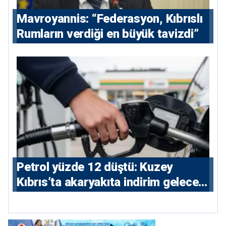
Mavroyannis: “Federasyon, Kıbrıslı
Rumların verdiği en büyük tavizdi”
Petrol yüzde 12 düştü: Kuzey
Kıbrıs’ta akaryakıta indirim gelecek
mi?