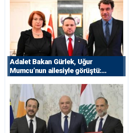
Adalet Bakan Gürlek, Uğur
Mumcu’nun ailesiyle görüştü:
“Karanlıkta kalan bazı olaylar var,
devlet isterse her olayı ortaya
çıkarır”