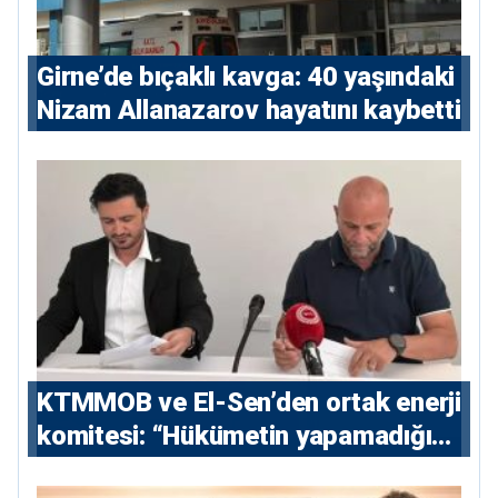
Girne’de bıçaklı kavga: 40 yaşındaki
Nizam Allanazarov hayatını kaybetti
KTMMOB ve El-Sen’den ortak enerji
komitesi: “Hükümetin yapamadığını
yapacak”