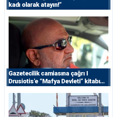
kadı olarak atayın!”
Gazetecilik camiasına çağrı I
⁠Drusiotis’e “Mafya Devleti” kitabı
nedeniyle ikinci ceza soruşturması