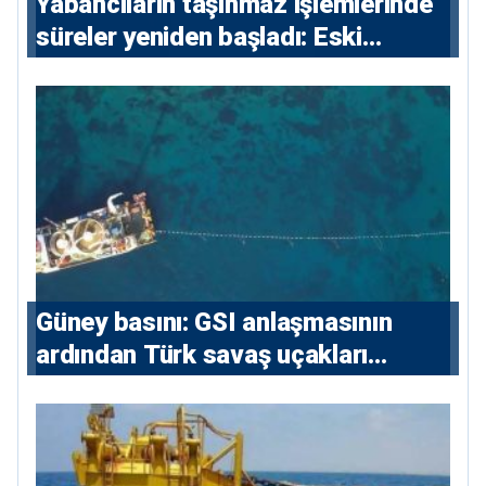
Yabancıların taşınmaz işlemlerinde
süreler yeniden başladı: Eski
sözleşmelere 6, teslim edilen
konutlara 36 ay
Güney basını: ⁠GSI anlaşmasının
ardından Türk savaş uçakları
yeniden Ege’de