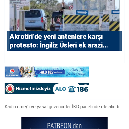
⁠Akrotiri’de yeni antenlere karşı
protesto: İngiliz Üsleri ek arazi
istiyor
Kadın emeği ve yasal güvenceler İKD panelinde ele alındı