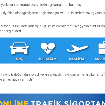
e ile varılan mutabakata ilişkin açıklamalarda bulundu.
ürkiye’den alacağı bilgilere bağlı olacağını ve tüm işlemlerin İsveç yasalar
rsson, “Suçluların iadesiyle ilgili (tüm işlemlerde) İsveç yasalarını, ulusl
edeceğiz” dedi.
ip Erdoğan dün İsveçli ve Finlandiyalı mevkidaşları ile iki ülkenin itti
de anlaşmaya varmıştı.