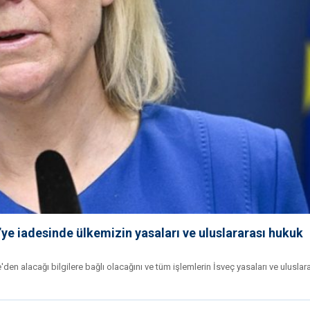
ye iadesinde ülkemizin yasaları ve uluslararası hukuk
'den alacağı bilgilere bağlı olacağını ve tüm işlemlerin İsveç yasaları ve uluslar