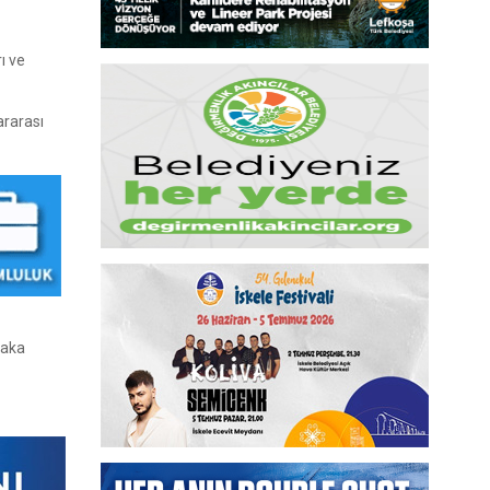
ı ve
ararası
faka