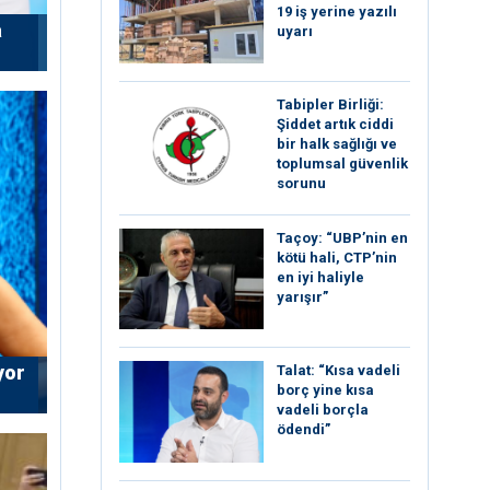
19 iş yerine yazılı
a
uyarı
Tabipler Birliği:
Şiddet artık ciddi
bir halk sağlığı ve
toplumsal güvenlik
sorunu
Taçoy: “UBP’nin en
kötü hali, CTP’nin
en iyi haliyle
yarışır”
yor
Talat: “Kısa vadeli
borç yine kısa
vadeli borçla
ödendi”