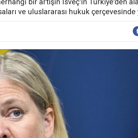
rhangi bir artışın İsveç'in Türkiye'den ala
saları ve uluslararası hukuk çerçevesinde 