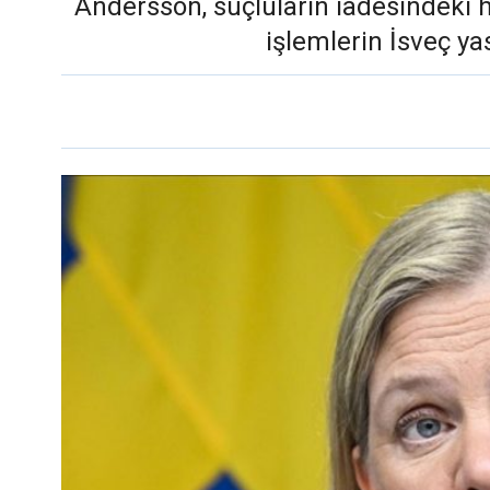
Andersson, suçluların iadesindeki he
işlemlerin İsveç ya