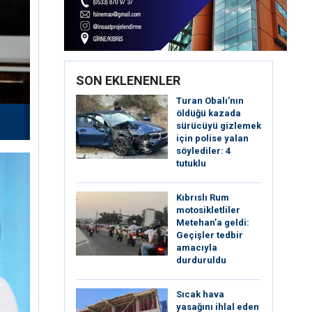
SON EKLENENLER
Turan Obalı’nın
öldüğü kazada
sürücüyü gizlemek
için polise yalan
söylediler: 4
tutuklu
Kıbrıslı Rum
motosikletliler
Metehan’a geldi:
Geçişler tedbir
amacıyla
durduruldu
Sıcak hava
yasağını ihlal eden