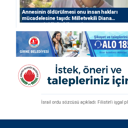
Annesinin öldürülmesi onu insan hakları
mücadelesine taşıdı: Milletvekili Diana
Konstantinidis’in hikayesi
İsrail ordu sözcüsü açıkladı: Filistin’i işgal 