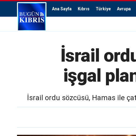
Ana Sayfa
Kıbrıs
Türkiye
Avrupa
İsrail ord
işgal pla
İsrail ordu sözcüsü, Hamas ile ç