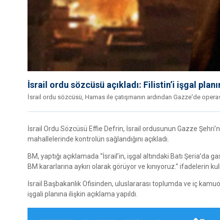
İsrail ordu sözcüsü açıkladı: Filistin’i işgal plan
İsrail ordu sözcüsü, Hamas ile çatışmanın ardından Gazze'de operasy
İsrail Ordu Sözcüsü Effie Defrin, İsrail ordusunun Gazze Şehri’ne 
mahallelerinde kontrolün sağlandığını açıkladı.
BM, yaptığı açıklamada “İsrail’in, işgal altındaki Batı Şeria’da 
BM kararlarına aykırı olarak görüyor ve kınıyoruz.” ifadelerin kul
İsrail Başbakanlık Ofisinden, uluslararası toplumda ve iç kamuoyu
işgali planına ilişkin açıklama yapıldı.