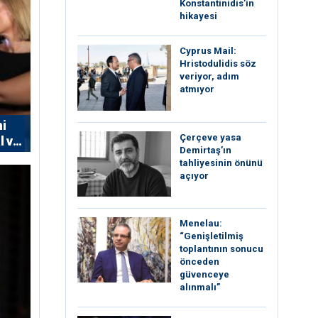
Konstantinidis’in
hikayesi
⁠Cyprus Mail:
Hristodulidis söz
veriyor, adım
atmıyor
ni
Çerçeve yasa
l ve
Demirtaş’ın
tahliyesinin önünü
açıyor
Menelau:
“Genişletilmiş
toplantının sonucu
önceden
güvenceye
alınmalı”