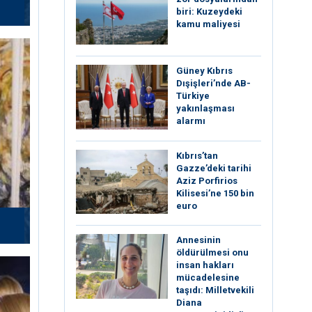
biri: Kuzeydeki
kamu maliyesi
Güney Kıbrıs
Dışişleri’nde AB-
Türkiye
yakınlaşması
alarmı
Kıbrıs’tan
Gazze’deki tarihi
Aziz Porfirios
Kilisesi’ne 150 bin
euro
Annesinin
öldürülmesi onu
insan hakları
mücadelesine
taşıdı: Milletvekili
Diana