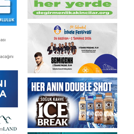
ası
lacağını