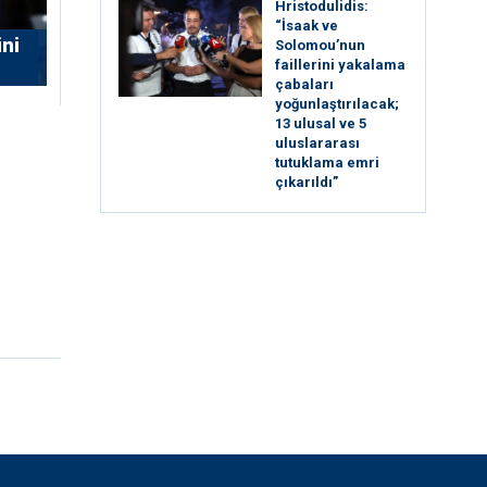
Hristodulidis:
“İsaak ve
ni
Solomou’nun
faillerini yakalama
çabaları
yoğunlaştırılacak;
13 ulusal ve 5
uluslararası
tutuklama emri
çıkarıldı”