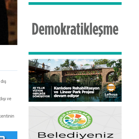
 dış
dışı ve
kentinin