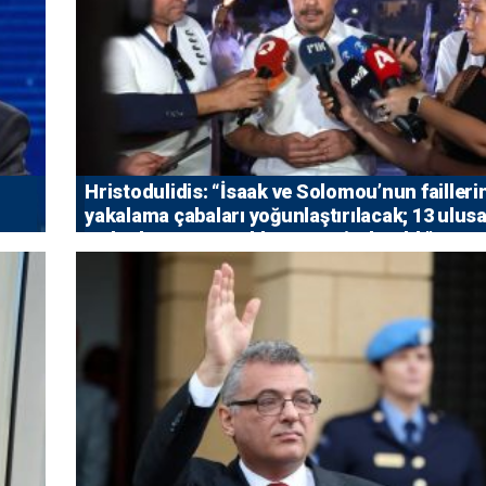
Hristodulidis: “İsaak ve Solomou’nun failleri
yakalama çabaları yoğunlaştırılacak; 13 ulusa
5 uluslararası tutuklama emri çıkarıldı”