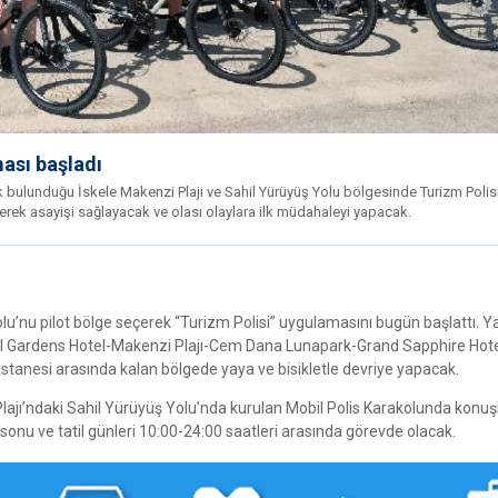
ması başladı
k bulunduğu İskele Makenzi Plajı ve Sahil Yürüyüş Yolu bölgesinde Turizm Polis
ezerek asayişi sağlayacak ve olası olaylara ilk müdahaleyi yapacak.
lu’nu pilot bölge seçerek “Turizm Polisi” uygulamasını bugün başlattı. Ya
Royal Gardens Hotel-Makenzi Plajı-Cem Dana Lunapark-Grand Sapphire Hot
astanesi arasında kalan bölgede yaya ve bisikletle devriye yapacak.
 Plajı’ndaki Sahil Yürüyüş Yolu’nda kurulan Mobil Polis Karakolunda konu
a sonu ve tatil günleri 10:00-24:00 saatleri arasında görevde olacak.