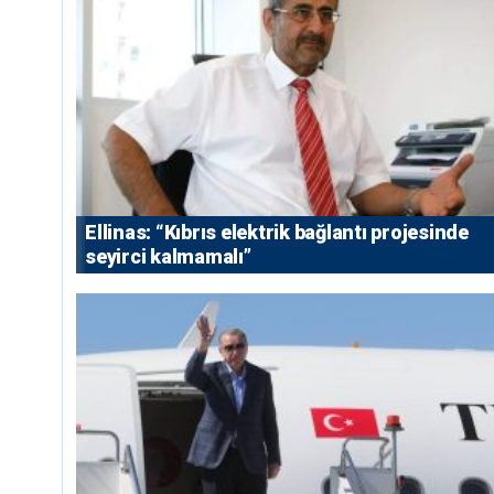
Ellinas: “Kıbrıs elektrik bağlantı projesinde
seyirci kalmamalı”