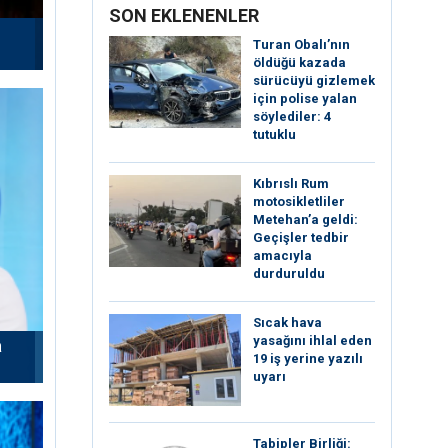
SON EKLENENLER
Turan Obalı’nın
öldüğü kazada
sürücüyü gizlemek
için polise yalan
söylediler: 4
tutuklu
Kıbrıslı Rum
motosikletliler
Metehan’a geldi:
Geçişler tedbir
amacıyla
durduruldu
Sıcak hava
yasağını ihlal eden
a
19 iş yerine yazılı
uyarı
Tabipler Birliği: