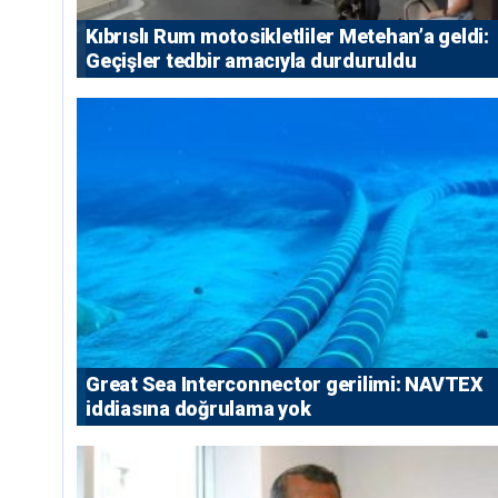
Kıbrıslı Rum motosikletliler Metehan’a geldi:
Geçişler tedbir amacıyla durduruldu
Great Sea Interconnector gerilimi: NAVTEX
iddiasına doğrulama yok