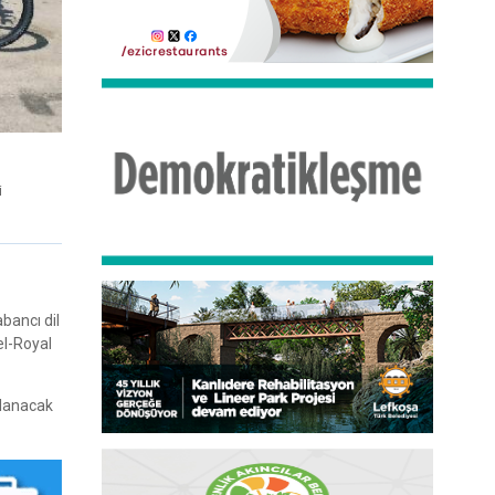
i
bancı dil
el-Royal
şlanacak