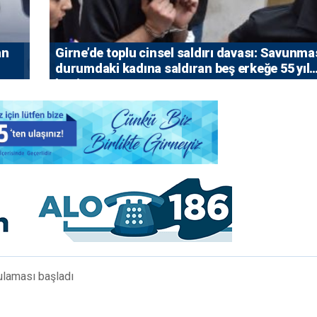
an
Girne’de toplu cinsel saldırı davası: Savunma
durumdaki kadına saldıran beş erkeğe 55 yıl
hapis
gulaması başladı