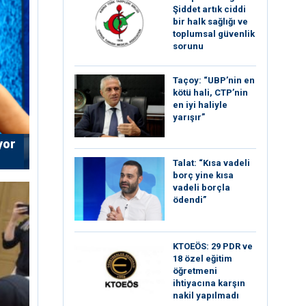
Şiddet artık ciddi
bir halk sağlığı ve
toplumsal güvenlik
sorunu
Taçoy: “UBP’nin en
kötü hali, CTP’nin
en iyi haliyle
yarışır”
yor
Talat: “Kısa vadeli
borç yine kısa
vadeli borçla
ödendi”
KTOEÖS: 29 PDR ve
18 özel eğitim
öğretmeni
ihtiyacına karşın
nakil yapılmadı