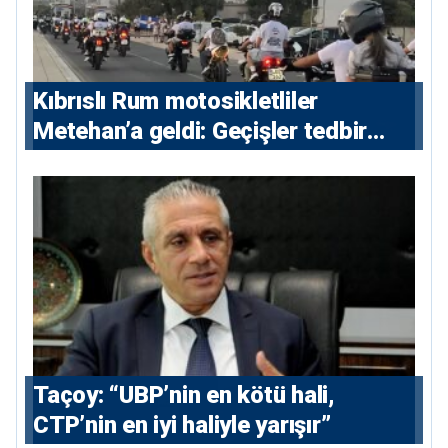
Kıbrıslı Rum motosikletliler
Metehan’a geldi: Geçişler tedbir
amacıyla durduruldu
Taçoy: “UBP’nin en kötü hali,
CTP’nin en iyi haliyle yarışır”