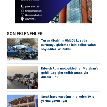
SON EKLENENLER
Turan Obalı’nın öldüğü kazada
sürücüyü gizlemek için polise yalan
söylediler: 4 tutuklu
Kıbrıslı Rum motosikletliler Metehan’a
geldi: Geçişler tedbir amacıyla
durduruldu
Sıcak hava yasağını ihlal eden 19 iş
yerine yazılı uyarı