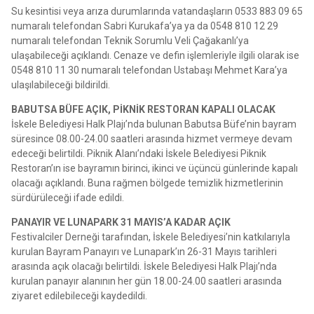
Su kesintisi veya arıza durumlarında vatandaşların 0533 883 09 65
numaralı telefondan Sabri Kurukafa’ya ya da 0548 810 12 29
numaralı telefondan Teknik Sorumlu Veli Çağakanlı’ya
ulaşabileceği açıklandı. Cenaze ve defin işlemleriyle ilgili olarak ise
0548 810 11 30 numaralı telefondan Ustabaşı Mehmet Kara’ya
ulaşılabileceği bildirildi.
BABUTSA BÜFE AÇIK, PİKNİK RESTORAN KAPALI OLACAK
İskele Belediyesi Halk Plajı’nda bulunan Babutsa Büfe’nin bayram
süresince 08.00-24.00 saatleri arasında hizmet vermeye devam
edeceği belirtildi. Piknik Alanı’ndaki İskele Belediyesi Piknik
Restoran’ın ise bayramın birinci, ikinci ve üçüncü günlerinde kapalı
olacağı açıklandı. Buna rağmen bölgede temizlik hizmetlerinin
sürdürüleceği ifade edildi.
PANAYIR VE LUNAPARK 31 MAYIS’A KADAR AÇIK
Festivalciler Derneği tarafından, İskele Belediyesi’nin katkılarıyla
kurulan Bayram Panayırı ve Lunapark’ın 26-31 Mayıs tarihleri
arasında açık olacağı belirtildi. İskele Belediyesi Halk Plajı’nda
kurulan panayır alanının her gün 18.00-24.00 saatleri arasında
ziyaret edilebileceği kaydedildi.