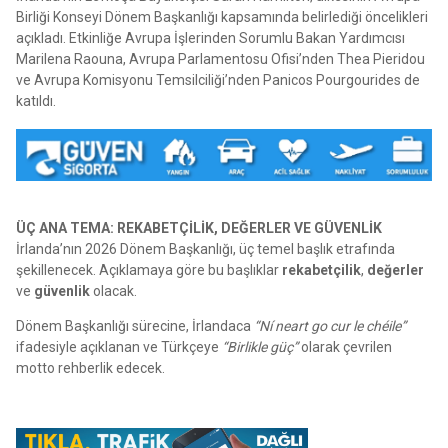
Birliği Konseyi Dönem Başkanlığı kapsamında belirlediği öncelikleri
açıkladı. Etkinliğe Avrupa İşlerinden Sorumlu Bakan Yardımcısı
Marilena Raouna, Avrupa Parlamentosu Ofisi’nden Thea Pieridou
ve Avrupa Komisyonu Temsilciliği’nden Panicos Pourgourides de
katıldı.
ÜÇ ANA TEMA: REKABETÇİLİK, DEĞERLER VE GÜVENLİK
İrlanda’nın 2026 Dönem Başkanlığı, üç temel başlık etrafında
şekillenecek. Açıklamaya göre bu başlıklar
rekabetçilik
,
değerler
ve
güvenlik
olacak.
Dönem Başkanlığı sürecine, İrlandaca
“Ní neart go cur le chéile”
ifadesiyle açıklanan ve Türkçeye
“Birlikle güç”
olarak çevrilen
motto rehberlik edecek.