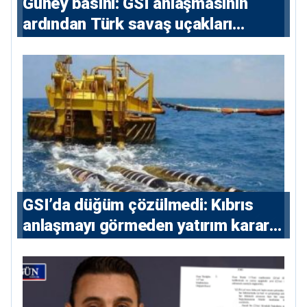
Güney basını: ⁠GSI anlaşmasının
ardından Türk savaş uçakları
yeniden Ege’de
GSI’da düğüm çözülmedi: Kıbrıs
anlaşmayı görmeden yatırım kararı
vermeyecek