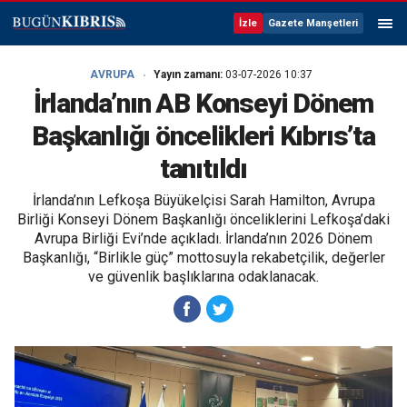
İzle
Gazete Manşetleri
AVRUPA
Yayın zamanı:
03-07-2026 10:37
İrlanda’nın AB Konseyi Dönem
Başkanlığı öncelikleri Kıbrıs’ta
tanıtıldı
İrlanda’nın Lefkoşa Büyükelçisi Sarah Hamilton, Avrupa
Birliği Konseyi Dönem Başkanlığı önceliklerini Lefkoşa’daki
Avrupa Birliği Evi’nde açıkladı. İrlanda’nın 2026 Dönem
Başkanlığı, “Birlikle güç” mottosuyla rekabetçilik, değerler
ve güvenlik başlıklarına odaklanacak.