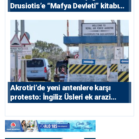
⁠Drusiotis’e “Mafya Devleti” kitabı
nedeniyle ikinci ceza soruşturması
⁠Akrotiri’de yeni antenlere karşı
protesto: İngiliz Üsleri ek arazi
istiyor