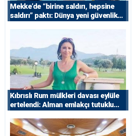
Mekke’de “birine saldırı, hepsine
saldırı” paktı: Dünya yeni güvenlik
eksenini tartışıyor
Kıbrıslı Rum mülkleri davası eylüle
ertelendi: Alman emlakçı tutuklu
kalacak