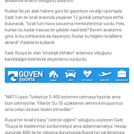
arkasında İsrail’in olduğunu iddia etti.
Rudaw’da yer alan habere göre bir gazeteye verdiği röportajda
Sadr, İran ile İsrail arasında yaşanan 12 günlük çatışmaya atıfta
bulunarak, “İsrail tüm hava savunma merkezlerimizi vurdu. Peki,
bunları bu kadar hassas bir şekilde nasıl bildi? Benim analizime
göre, ki bu istihbarata da dayanıyor, Ruslar bu bilgileri İsraillilere
aktardı” ifadelerini kullandı.
Sadr, Rusya ile olan “stratejik ittifakın” anlamsız olduğunu
kanıtladığını belirterek eleştirilerini sürdürdü:
“NATO üyesi Türkiye’ye S-400 sistemini satmaya hazırlar ama
bize satmıyorlar. Yıllardır Su-35 uçaklarının alımını konuşuyoruz
ama onları da bize teslim etmediler.”
Rusya’nın İsrail’e karşı “özel bir eğilimi” olduğunu söyleyen Sadr,
“Rusya ile ilişkilerimizi sürdürmeliyiz ama aldanmamalıyız. Hesap
gününde ABD ile bir çatışma durumunda Rusya’nın yardımımıza