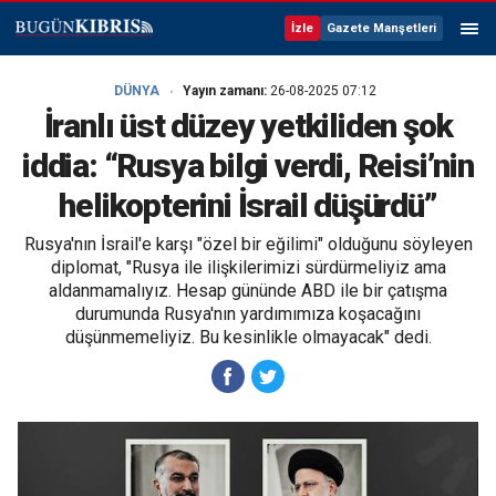
İzle
Gazete Manşetleri
DÜNYA
Yayın zamanı:
26-08-2025 07:12
İranlı üst düzey yetkiliden şok
iddia: “Rusya bilgi verdi, Reisi’nin
helikopterini İsrail düşürdü”
Rusya'nın İsrail'e karşı "özel bir eğilimi" olduğunu söyleyen
diplomat, "Rusya ile ilişkilerimizi sürdürmeliyiz ama
aldanmamalıyız. Hesap gününde ABD ile bir çatışma
durumunda Rusya'nın yardımımıza koşacağını
düşünmemeliyiz. Bu kesinlikle olmayacak" dedi.