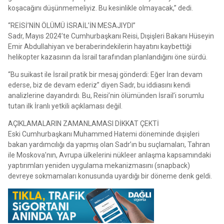
koşacağını düşünmemeliyiz. Bu kesinlikle olmayacak,” dedi.
“REİSİ’NİN ÖLÜMÜ İSRAİL’İN MESAJIYDI”
Sadr, Mayıs 2024’te Cumhurbaşkanı Reisi, Dışişleri Bakanı Hüseyin
Emir Abdullahiyan ve beraberindekilerin hayatını kaybettiği
helikopter kazasının da İsrail tarafından planlandığını öne sürdü.
“Bu suikast ile İsrail pratik bir mesaj gönderdi: Eğer İran devam
ederse, biz de devam ederiz” diyen Sadr, bu iddiasını kendi
analizlerine dayandırdı. Bu, Reisi’nin ölümünden İsrail’i sorumlu
tutan ilk İranlı yetkili açıklaması değil.
AÇIKLAMALARIN ZAMANLAMASI DİKKAT ÇEKTİ
Eski Cumhurbaşkanı Muhammed Hatemi döneminde dışişleri
bakan yardımcılığı da yapmış olan Sadr’ın bu suçlamaları, Tahran
ile Moskova’nın, Avrupa ülkelerini nükleer anlaşma kapsamındaki
yaptırımları yeniden uygulama mekanizmasını (snapback)
devreye sokmamaları konusunda uyardığı bir döneme denk geldi.