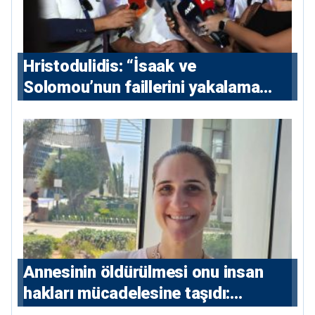
Hristodulidis: “İsaak ve
Solomou’nun faillerini yakalama
çabaları yoğunlaştırılacak; 13 ulusal
ve 5 uluslararası tutuklama emri
çıkarıldı”
Annesinin öldürülmesi onu insan
hakları mücadelesine taşıdı:
Milletvekili Diana Konstantinidis’in