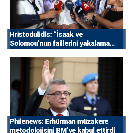
Hristodulidis: “İsaak ve
Solomou’nun faillerini yakalama
çabaları yoğunlaştırılacak; 13 ulusal
ve 5 uluslararası tutuklama emri
çıkarıldı”
Philenews: Erhürman müzakere
metodolojisini BM’ye kabul ettirdi