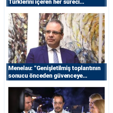
Türklerini içeren her süreci
destekliyoruz”
Menelau: “Genişletilmiş toplantının
sonucu önceden güvenceye
alınmalı”