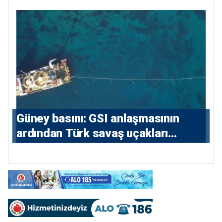
sözleşmelere 6, teslim edilen
konutlara 36 ay
Güney basını: ⁠GSI anlaşmasının
ardından Türk savaş uçakları
yeniden Ege’de