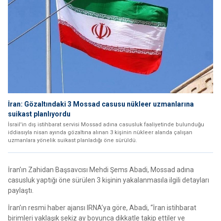
İran: Gözaltındaki 3 Mossad casusu nükleer uzmanlarına
suikast planlıyordu
İsrail'in dış istihbarat servisi Mossad adına casusluk faaliyetinde bulunduğu
iddiasıyla nisan ayında gözaltına alınan 3 kişinin nükleer alanda çalışan
uzmanlara yönelik suikast planladığı öne sürüldü.
İran’ın Zahidan Başsavcısı Mehdi Şems Abadi, Mossad adına
casusluk yaptığı öne sürülen 3 kişinin yakalanmasıla ilgili detayları
paylaştı.
İran’ın resmi haber ajansı IRNA’ya göre, Abadi, “İran istihbarat
birimleri yaklaşık sekiz ay boyunca dikkatle takip ettiler ve