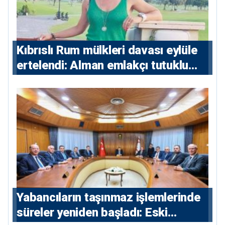
Kıbrıslı Rum mülkleri davası eylüle
ertelendi: Alman emlakçı tutuklu
kalacak
Yabancıların taşınmaz işlemlerinde
süreler yeniden başladı: Eski