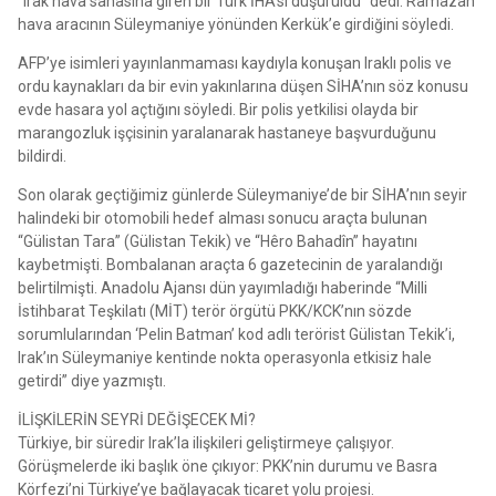
“Irak hava sahasına giren bir Türk İHA’sı düşürüldü” dedi. Ramazan
hava aracının Süleymaniye yönünden Kerkük’e girdiğini söyledi.
AFP’ye isimleri yayınlanmaması kaydıyla konuşan Iraklı polis ve
ordu kaynakları da bir evin yakınlarına düşen SİHA’nın söz konusu
evde hasara yol açtığını söyledi. Bir polis yetkilisi olayda bir
marangozluk işçisinin yaralanarak hastaneye başvurduğunu
bildirdi.
Son olarak geçtiğimiz günlerde Süleymaniye’de bir SİHA’nın seyir
halindeki bir otomobili hedef alması sonucu araçta bulunan
“Gülistan Tara” (Gülistan Tekik) ve “Hêro Bahadîn” hayatını
kaybetmişti. Bombalanan araçta 6 gazetecinin de yaralandığı
belirtilmişti. Anadolu Ajansı dün yayımladığı haberinde “Milli
İstihbarat Teşkilatı (MİT) terör örgütü PKK/KCK’nın sözde
sorumlularından ‘Pelin Batman’ kod adlı terörist Gülistan Tekik’i,
Irak’ın Süleymaniye kentinde nokta operasyonla etkisiz hale
getirdi” diye yazmıştı.
İLİŞKİLERİN SEYRİ DEĞİŞECEK Mİ?
Türkiye, bir süredir Irak’la ilişkileri geliştirmeye çalışıyor.
Görüşmelerde iki başlık öne çıkıyor: PKK’nin durumu ve Basra
Körfezi’ni Türkiye’ye bağlayacak ticaret yolu projesi.