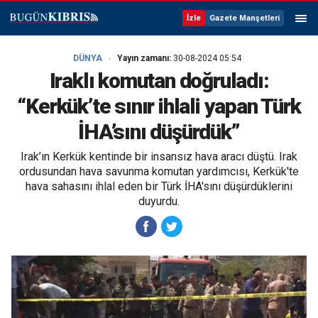
İzle
Gazete Manşetleri
DÜNYA
Yayın zamanı:
30-08-2024 05:54
Iraklı komutan doğruladı:
“Kerkük’te sınır ihlali yapan Türk
İHA’sını düşürdük”
Irak’ın Kerkük kentinde bir insansız hava aracı düştü. Irak
ordusundan hava savunma komutan yardımcısı, Kerkük'te
hava sahasını ihlal eden bir Türk İHA'sını düşürdüklerini
duyurdu.