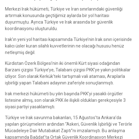
Merkezi Irak hükümeti, Türkiye ve İran sınırlarındaki güvenliği
artırmak konusunda geçtiğimiz aylarda bir yol haritası
duyurmuştu. Ayrıca Türkiye ve Irak arasında bir güvenlik
koordinasyonu oluşturuldu.
Irak’ın yeni yol haritası kapsamında Türkiye’nin Irak sınırı içerisinde
kalıcı üsler kuran silahlı kuvvetlerinin ne olacağı hususu henüz
netleşmiş değil.
Kürdistan Özerk Bölgesi’nin iki önemli Kürt siyasi odağından
Barzani çizgisi Türkiye’ye, Talabani çizgisi PKK’ye yakın politikalar
izliyor. Son olarak Kerkük’teki tartışmalı vali ataması, Araplarla
işbirliği yapan Talabani adayının zaferiyle sonuçlanmıştı.
Irak merkezi hükümeti bu yılın başında PKK’yi yasaklı örgütler
listesine almış, son olarak PKK ile ilişkili oldukları gerekçesiyle 3
siyasi partiyi yasaklamıştı.
Türkiye ve Irak savunma bakanları, 15 Ağustos’ta Ankara’da
yapılan görüşmelerin ardından “Askeri, Güvenlik İşbirliği ve Terörle
Mücadeleye Dair Mutabakat Zaptı”nı imzalamıştı. Bu anlaşma
kapsamında Bağdat’ta Ortak Güvenlik Koordinasyon Merkezi