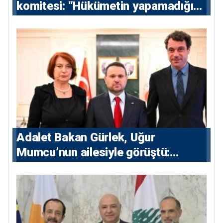
komitesi: “Hükümetin yapamadığını
yapacak”
Adalet Bakan Gürlek, Uğur
Mumcu’nun ailesiyle görüştü:
“Karanlıkta kalan bazı olaylar var,
devlet isterse her olayı ortaya
çıkarır”