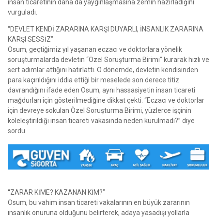
insan ticaretinin daha da yaygınlaşmasına zemin hazırladığını
vurguladı.
“DEVLET KENDİ ZARARINA KARŞI DUYARLI, İNSANLIK ZARARINA
KARŞI SESSİZ”
Osum, geçtiğimiz yıl yaşanan eczacı ve doktorlara yönelik
soruşturmalarda devletin “Özel Soruşturma Birimi” kurarak hızlı ve
sert adımlar attığını hatırlattı. O dönemde, devletin kendisinden
para kaçırıldığını iddia ettiği bir meselede son derece titiz
davrandığını ifade eden Osum, aynı hassasiyetin insan ticareti
mağdurları için gösterilmediğine dikkat çekti. “Eczacı ve doktorlar
için devreye sokulan Özel Soruşturma Birimi, yüzlerce işçinin
köleleştirildiği insan ticareti vakasında neden kurulmadı?” diye
sordu.
“ZARAR KİME? KAZANAN KİM?”
Osum, bu vahim insan ticareti vakalarının en büyük zararının
insanlık onuruna olduğunu belirterek, adaya yasadışı yollarla