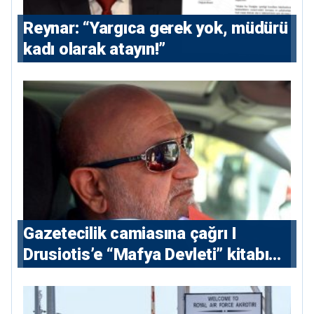
Reynar: “Yargıca gerek yok, müdürü
kadı olarak atayın!”
Gazetecilik camiasına çağrı I
⁠Drusiotis’e “Mafya Devleti” kitabı
nedeniyle ikinci ceza soruşturması