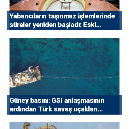
Yabancıların taşınmaz işlemlerinde
süreler yeniden başladı: Eski
sözleşmelere 6, teslim edilen
konutlara 36 ay
Güney basını: ⁠GSI anlaşmasının
ardından Türk savaş uçakları
yeniden Ege’de