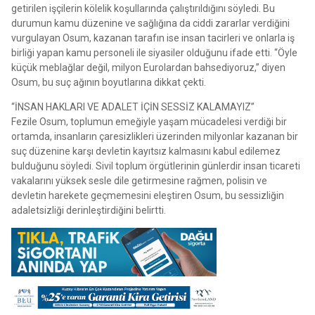
getirilen işçilerin kölelik koşullarında çalıştırıldığını söyledi. Bu
durumun kamu düzenine ve sağlığına da ciddi zararlar verdiğini
vurgulayan Osum, kazanan tarafın ise insan tacirleri ve onlarla iş
birliği yapan kamu personeli ile siyasiler olduğunu ifade etti. “Öyle
küçük meblağlar değil, milyon Eurolardan bahsediyoruz,” diyen
Osum, bu suç ağının boyutlarına dikkat çekti.
“İNSAN HAKLARI VE ADALET İÇİN SESSİZ KALAMAYIZ”
Fezile Osum, toplumun emeğiyle yaşam mücadelesi verdiği bir
ortamda, insanların çaresizlikleri üzerinden milyonlar kazanan bir
suç düzenine karşı devletin kayıtsız kalmasını kabul edilemez
bulduğunu söyledi. Sivil toplum örgütlerinin günlerdir insan ticareti
vakalarını yüksek sesle dile getirmesine rağmen, polisin ve
devletin harekete geçmemesini eleştiren Osum, bu sessizliğin
adaletsizliği derinleştirdiğini belirtti.