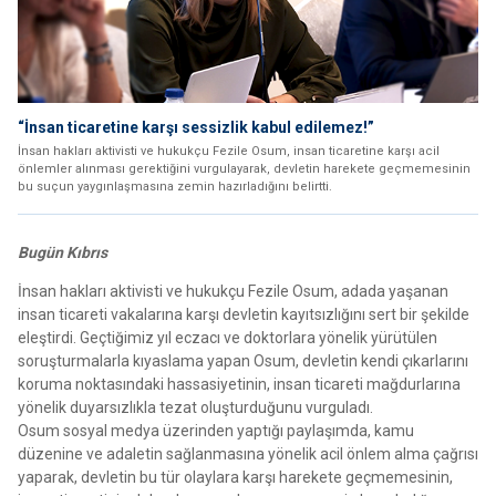
“İnsan ticaretine karşı sessizlik kabul edilemez!”
İnsan hakları aktivisti ve hukukçu Fezile Osum, insan ticaretine karşı acil
önlemler alınması gerektiğini vurgulayarak, devletin harekete geçmemesinin
bu suçun yaygınlaşmasına zemin hazırladığını belirtti.
Bugün Kıbrıs
İnsan hakları aktivisti ve hukukçu Fezile Osum, adada yaşanan
insan ticareti vakalarına karşı devletin kayıtsızlığını sert bir şekilde
eleştirdi. Geçtiğimiz yıl eczacı ve doktorlara yönelik yürütülen
soruşturmalarla kıyaslama yapan Osum, devletin kendi çıkarlarını
koruma noktasındaki hassasiyetinin, insan ticareti mağdurlarına
yönelik duyarsızlıkla tezat oluşturduğunu vurguladı.
Osum sosyal medya üzerinden yaptığı paylaşımda, kamu
düzenine ve adaletin sağlanmasına yönelik acil önlem alma çağrısı
yaparak, devletin bu tür olaylara karşı harekete geçmemesinin,