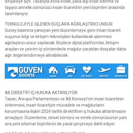
istişareye açtı. Tasarıyla zorla evlilik, yasa dışı evlat edinme ve
taşıyıcı annelik sömürüsü insan ticaretinin yeni biçimleri arasında
tanımlanıyor.
TEKNOLOJİYLE İŞLENEN SUÇLARA AĞIRLAŞTIRICI UNSUR
Güney basınına yansıyan yeni düzenlemeye göre insan ticareti
suçunun bilgi ve iletişim teknolojileri kullanılarak işlenmesi
ağırlaştırıcı unsur sayılacak. Böylece dijital platformlar, iletişim
araçları ve çevrim içi yöntemlerle mağdur yaratılan dosyalar daha
ağır değerlendirmeye alınabilecek.
AB DİREKTİFİ İÇ HUKUKA AKTARILIYOR
Tasarı, Avrupa Parlamentosu ve AB Konseyi’nin insan ticaretinin
önlenmesi, insan ticaretiyle mücadele ve mağdurların
korunmasına ilişkin 2024 tarihli direktifinin iç hukuka aktarılmasını
amaçlıyor. Düzenleme, cinsel sömürü ve emek sömürüsünün yanı
sıra yeni istismar biçimlerini de yasal çerçeveye dahil ediyor.