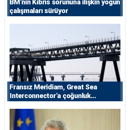
BM’nin Kıbrıs sorununa ilişkin yoğun
çalışmaları sürüyor
Fransız Meridiam, Great Sea
Interconnector’a çoğunluk
hissedarı olarak giriyor