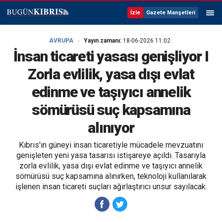
İzle
Gazete Manşetleri
AVRUPA
Yayın zamanı:
18-06-2026 11:02
İnsan ticareti yasası genişliyor I
Zorla evlilik, yasa dışı evlat
edinme ve taşıyıcı annelik
sömürüsü suç kapsamına
alınıyor
Kıbrıs'ın güneyi insan ticaretiyle mücadele mevzuatını
genişleten yeni yasa tasarısı istişareye açıldı. Tasarıyla
zorla evlilik, yasa dışı evlat edinme ve taşıyıcı annelik
sömürüsü suç kapsamına alınırken, teknoloji kullanılarak
işlenen insan ticareti suçları ağırlaştırıcı unsur sayılacak.