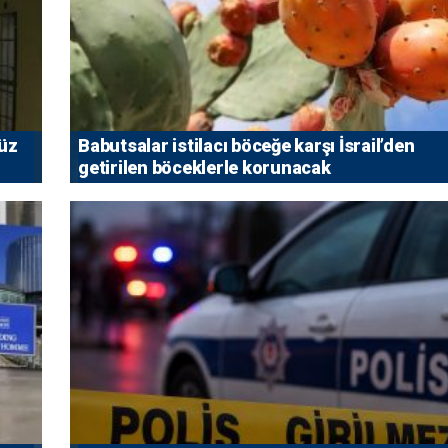
vüz
Babutsalar istilacı böceğe karşı İsrail’den
getirilen böceklerle korunacak