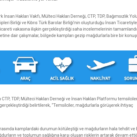
rk İnsan Hakları Vakfı, Mülteci Hakları Derneği, CTP, TDP, Bağımsızlık Yol
ri Birliği ve Kıbrıs Türk Barolar Birliği’nin oluşturduğu İnsan Ticaretiyle
careti vakasına ilişkin gerçekleştirdiği saha incelemelerinin tamamlandı
iyetine dair çalışmalar, bölgede kampları gezip mağdurlarla bire bir konu
CTP, TDP, Mülteci Hakları Derneği ve İnsan Hakları Platformu temsilciler
rçekleştirdiği belirtilerek, “Temsilciler, mağdurlarla görüşerek ihtiyaç
rasında kamplardaki durumun kötüleştiği ve mağdurların hala tehdit ve 
urların ve toplumun sağlığına karşı oluşan risklerin artarak devam ettiğ