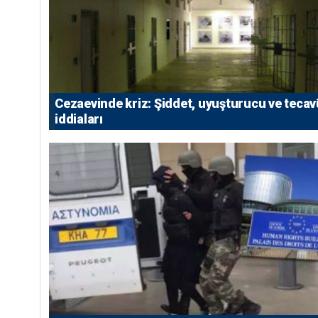
Cezaevinde kriz: Şiddet, uyuşturucu ve teca
iddiaları