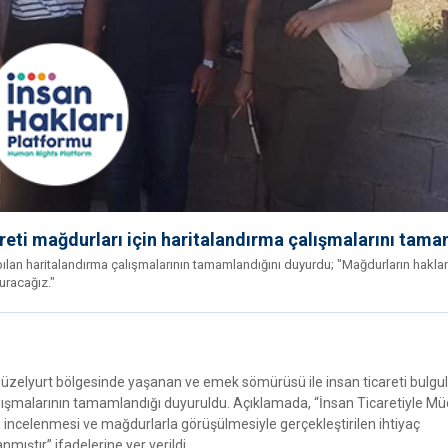
areti mağdurları için haritalandırma çalışmalarını tam
apılan haritalandırma çalışmalarının tamamlandığını duyurdu; "Mağdurların haklar
uracağız."
Güzelyurt bölgesinde yaşanan ve emek sömürüsü ile insan ticareti bulgul
 çalışmalarının tamamlandığı duyuruldu. Açıklamada, “İnsan Ticaretiyle M
incelenmesi ve mağdurlarla görüşülmesiyle gerçekleştirilen ihtiyaç
ıştır” ifadelerine yer verildi.