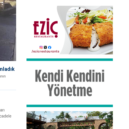
amladık
ının
arı
ücadele