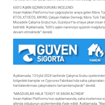
600’Ü AŞKIN İŞÇİNİN DURUMU İNCELENDİ
İnsan Hakları Platformu’nun çağrısıyla bir araya gelen Kıbrıs Tü
KTÖS, KTOEÖS, KAYAD, Çalışan Hakları Derneği, Kıbrıs Türk Tabiple
Mücadele Çalışma Grubu’nun, Güzelyurt’ta ortaya çıkan insan ti
belirtildi. Açıklamada, “600’ü aşkın narenciye işçisinin mağdur
devam etmektedir” denildi.
Açıklamada, 13 Eylül 2024 tarihinde Çalışma Grubu üyelerinden 
bölgedeki kamplar ve Cypruvex Fabrikası’nda saha çalışmaları ge
haritalandırması çalışmalarını tamamlamışlardır” denildi.
“MAĞDURLAR HALA TEHDİT VE BASKI ALTINDA”
İnsan Hakları Platformu’nun açıklamasında, saha incelemesi sı
altında olduğunun gözlemlendiği ifade edildi. Açıklamada, “Mağd