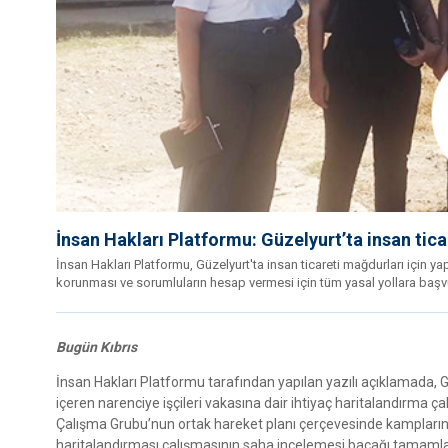
İnsan Hakları Platformu: Güzelyurt’ta insan tic
İnsan Hakları Platformu, Güzelyurt'ta insan ticareti mağdurları için y
korunması ve sorumluların hesap vermesi için tüm yasal yollara başv
Bugün Kıbrıs
İnsan Hakları Platformu tarafından yapılan yazılı açıklamada, 
içeren narenciye işçileri vakasına dair ihtiyaç haritalandırma
Çalışma Grubu’nun ortak hareket planı çerçevesinde kampların 
haritalandırması çalışmasının saha incelemesi bacağı tamamlanm