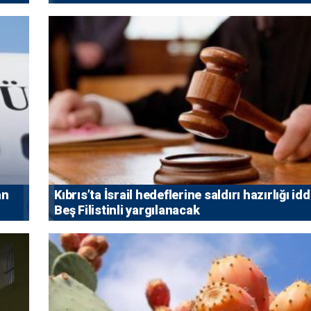
an
Kıbrıs’ta İsrail hedeflerine saldırı hazırlığı idd
Beş Filistinli yargılanacak