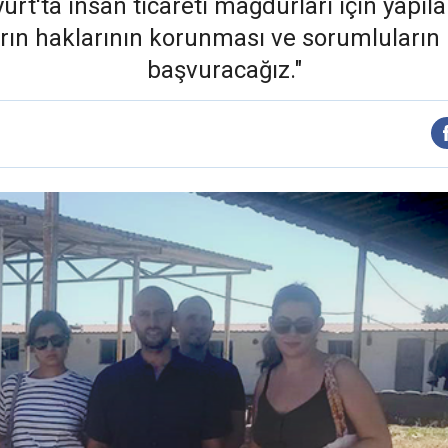
urt'ta insan ticareti mağdurları için yapıl
ın haklarının korunması ve sorumluların h
başvuracağız."