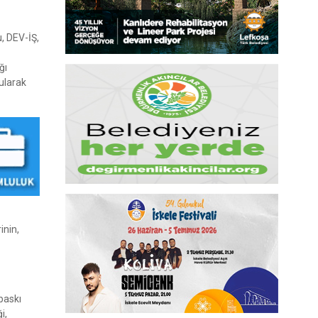
u, DEV-İŞ,
ğı
şularak
inin,
baskı
i,