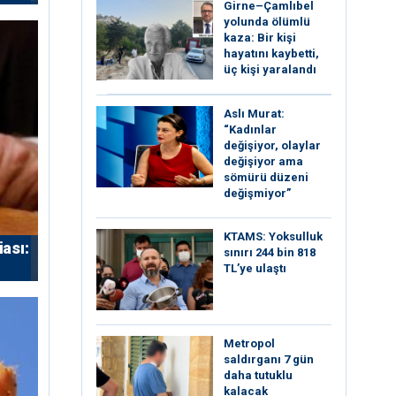
Girne–Çamlıbel
yolunda ölümlü
kaza: Bir kişi
hayatını kaybetti,
üç kişi yaralandı
Aslı Murat:
“Kadınlar
değişiyor, olaylar
değişiyor ama
sömürü düzeni
değişmiyor”
KTAMS: Yoksulluk
iası:
sınırı 244 bin 818
TL’ye ulaştı
Metropol
saldırganı 7 gün
daha tutuklu
kalacak