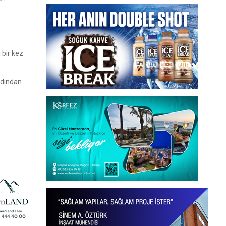
 bir kez
rdından