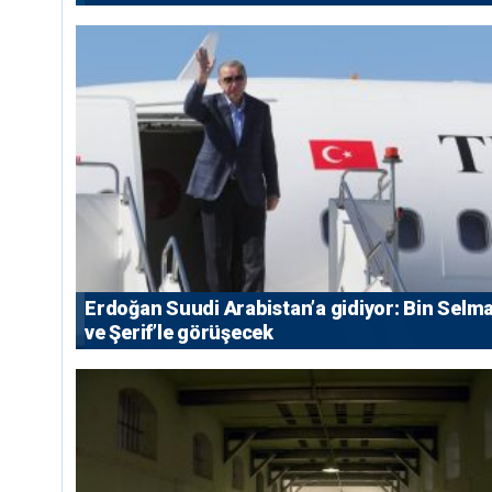
Erdoğan Suudi Arabistan’a gidiyor: Bin Selm
ve Şerif’le görüşecek