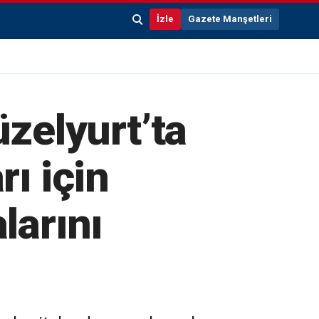
İzle
Gazete Manşetleri
zelyurt’ta
rı için
larını