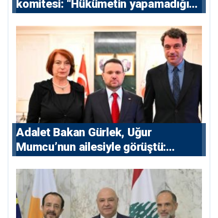
komitesi: “Hükümetin yapamadığını
yapacak”
Adalet Bakan Gürlek, Uğur
Mumcu’nun ailesiyle görüştü:
“Karanlıkta kalan bazı olaylar var,
devlet isterse her olayı ortaya
çıkarır”