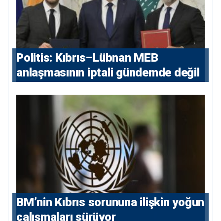
Politis: Kıbrıs–Lübnan MEB
anlaşmasının iptali gündemde değil
BM’nin Kıbrıs sorununa ilişkin yoğun
çalışmaları sürüyor