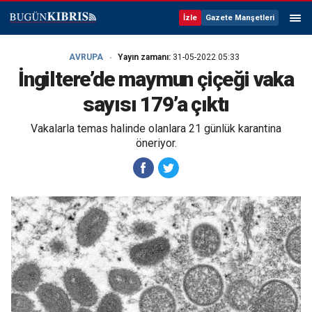
İzle
Gazete Manşetleri
AVRUPA
Yayın zamanı:
31-05-2022 05:33
İngiltere’de maymun çiçeği vaka
sayısı 179’a çıktı
Vakalarla temas halinde olanlara 21 günlük karantina
öneriyor.