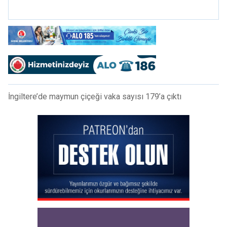
mi?
İngiltere’de maymun çiçeği vaka sayısı 179’a çıktı