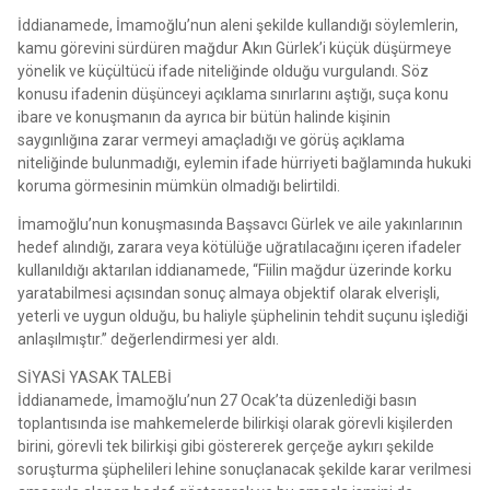
İddianamede, İmamoğlu’nun aleni şekilde kullandığı söylemlerin,
kamu görevini sürdüren mağdur Akın Gürlek’i küçük düşürmeye
yönelik ve küçültücü ifade niteliğinde olduğu vurgulandı. Söz
konusu ifadenin düşünceyi açıklama sınırlarını aştığı, suça konu
ibare ve konuşmanın da ayrıca bir bütün halinde kişinin
saygınlığına zarar vermeyi amaçladığı ve görüş açıklama
niteliğinde bulunmadığı, eylemin ifade hürriyeti bağlamında hukuki
koruma görmesinin mümkün olmadığı belirtildi.
İmamoğlu’nun konuşmasında Başsavcı Gürlek ve aile yakınlarının
hedef alındığı, zarara veya kötülüğe uğratılacağını içeren ifadeler
kullanıldığı aktarılan iddianamede, “Fiilin mağdur üzerinde korku
yaratabilmesi açısından sonuç almaya objektif olarak elverişli,
yeterli ve uygun olduğu, bu haliyle şüphelinin tehdit suçunu işlediği
anlaşılmıştır.” değerlendirmesi yer aldı.
SİYASİ YASAK TALEBİ
İddianamede, İmamoğlu’nun 27 Ocak’ta düzenlediği basın
toplantısında ise mahkemelerde bilirkişi olarak görevli kişilerden
birini, görevli tek bilirkişi gibi göstererek gerçeğe aykırı şekilde
soruşturma şüphelileri lehine sonuçlanacak şekilde karar verilmesi