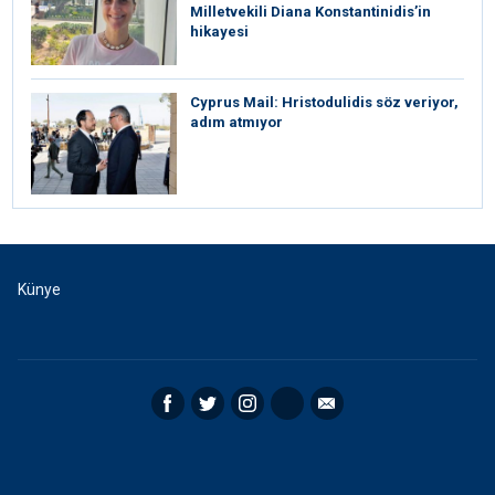
Milletvekili Diana Konstantinidis’in
hikayesi
⁠Cyprus Mail: Hristodulidis söz veriyor,
adım atmıyor
Künye
Facebook
Twitter
Instagram
RSS
Email