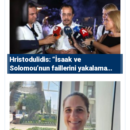
Hristodulidis: “İsaak ve
Solomou’nun faillerini yakalama
çabaları yoğunlaştırılacak; 13 ulusal
ve 5 uluslararası tutuklama emri
çıkarıldı”