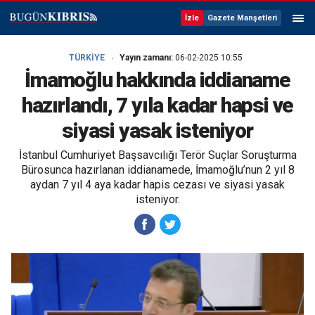
İzle
Gazete Manşetleri
TÜRKİYE
Yayın zamanı:
06-02-2025 10:55
İmamoğlu hakkında iddianame
hazırlandı, 7 yıla kadar hapsi ve
siyasi yasak isteniyor
İstanbul Cumhuriyet Başsavcılığı Terör Suçlar Soruşturma
Bürosunca hazırlanan iddianamede, İmamoğlu’nun 2 yıl 8
aydan 7 yıl 4 aya kadar hapis cezası ve siyasi yasak
isteniyor.