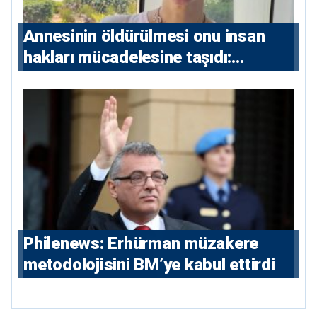
Annesinin öldürülmesi onu insan
hakları mücadelesine taşıdı:
Milletvekili Diana Konstantinidis’in
hikayesi
Philenews: Erhürman müzakere
metodolojisini BM’ye kabul ettirdi