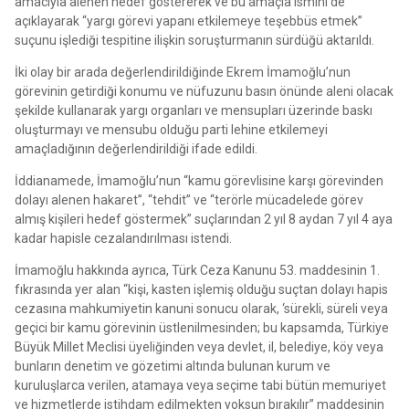
amacıyla alenen hedef göstererek ve bu amaçla ismini de
açıklayarak “yargı görevi yapanı etkilemeye teşebbüs etmek”
suçunu işlediği tespitine ilişkin soruşturmanın sürdüğü aktarıldı.
İki olay bir arada değerlendirildiğinde Ekrem İmamoğlu’nun
görevinin getirdiği konumu ve nüfuzunu basın önünde aleni olacak
şekilde kullanarak yargı organları ve mensupları üzerinde baskı
oluşturmayı ve mensubu olduğu parti lehine etkilemeyi
amaçladığının değerlendirildiği ifade edildi.
İddianamede, İmamoğlu’nun “kamu görevlisine karşı görevinden
dolayı alenen hakaret”, “tehdit” ve “terörle mücadelede görev
almış kişileri hedef göstermek” suçlarından 2 yıl 8 aydan 7 yıl 4 aya
kadar hapisle cezalandırılması istendi.
İmamoğlu hakkında ayrıca, Türk Ceza Kanunu 53. maddesinin 1.
fıkrasında yer alan “kişi, kasten işlemiş olduğu suçtan dolayı hapis
cezasına mahkumiyetin kanuni sonucu olarak, ‘sürekli, süreli veya
geçici bir kamu görevinin üstlenilmesinden; bu kapsamda, Türkiye
Büyük Millet Meclisi üyeliğinden veya devlet, il, belediye, köy veya
bunların denetim ve gözetimi altında bulunan kurum ve
kuruluşlarca verilen, atamaya veya seçime tabi bütün memuriyet
ve hizmetlerde istihdam edilmekten yoksun bırakılır” maddesinin