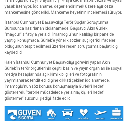
İmamoğlu’nun 2 yıl 8 aydan 7 yıl 4 aya kadar hapis cezası ve siyasi
yasak isteniyor. İddianame, değerlendirilmek üzere ağır ceza
mahkemesine gönderildi. Mahkeme heyetinin incelemesi sürüyor.
İstanbul Cumhuriyet Başsavcılığı Terör Suçlar Soruşturma
Bürosunca hazırlanan iddianamede, Başsavcı Akın Gürlek
“mağdur” sıfatıyla yer aldı. İmamoğlu’nun katıldığı bir panelde
yaptığı konuşmada, Gürlek’e yönelik sözleri suç içerikli ifadeler
olduğunun tespit edilmesi üzerine resen soruşturma başlatıldığı
kaydedildi.
Halen İstanbul Cumhuriyet Başsavcılığı görevini yapan Akın
Gürlek’in terör örgütlerinin çeşitli basın ve yayın organları ile sosyal
medya hesaplarında açık kimlik bilgileri ve fotoğrafının
yayımlanarak tehdit edildiğine dikkati çekilen iddianamede,
İmamoğlu’nun söz konusu konuşmasıyla Gürlek’i hedef
göstererek, “terörle mücadelede yer almış kişileri hedef
gösterme” suçunu işlediği ifade edildi.