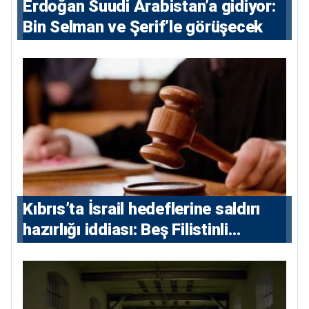
Erdoğan Suudi Arabistan’a gidiyor:
Bin Selman ve Şerif’le görüşecek
Kıbrıs’ta İsrail hedeflerine saldırı
hazırlığı iddiası: Beş Filistinli
yargılanacak