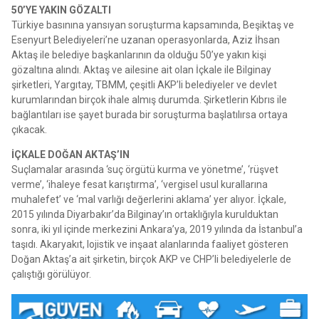
50’YE YAKIN GÖZALTI
Türkiye basınına yansıyan soruşturma kapsamında, Beşiktaş ve
Esenyurt Belediyeleri’ne uzanan operasyonlarda, Aziz İhsan
Aktaş ile belediye başkanlarının da olduğu 50’ye yakın kişi
gözaltına alındı. Aktaş ve ailesine ait olan İçkale ile Bilginay
şirketleri, Yargıtay, TBMM, çeşitli AKP’li belediyeler ve devlet
kurumlarından birçok ihale almış durumda. Şirketlerin Kıbrıs ile
bağlantıları ise şayet burada bir soruşturma başlatılırsa ortaya
çıkacak.
İÇKALE DOĞAN AKTAŞ’IN
Suçlamalar arasında ‘suç örgütü kurma ve yönetme’, ‘rüşvet
verme’, ‘ihaleye fesat karıştırma’, ‘vergisel usul kurallarına
muhalefet’ ve ‘mal varlığı değerlerini aklama’ yer alıyor. İçkale,
2015 yılında Diyarbakır’da Bilginay’ın ortaklığıyla kurulduktan
sonra, iki yıl içinde merkezini Ankara’ya, 2019 yılında da İstanbul’a
taşıdı. Akaryakıt, lojistik ve inşaat alanlarında faaliyet gösteren
Doğan Aktaş’a ait şirketin, birçok AKP ve CHP’li belediyelerle de
çalıştığı görülüyor.