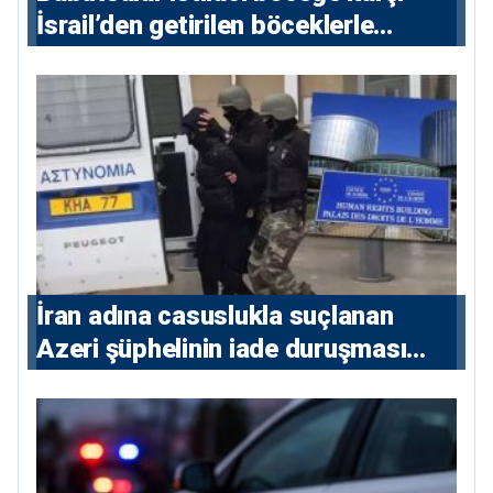
İsrail’den getirilen böceklerle
korunacak
İran adına casuslukla suçlanan
Azeri şüphelinin iade duruşması
ertelendi