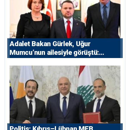
Adalet Bakan Gürlek, Uğur
Mumcu’nun ailesiyle görüştü:
“Karanlıkta kalan bazı olaylar var,
devlet isterse her olayı ortaya
çıkarır”
Politis: Kıbrıs–Lübnan MEB