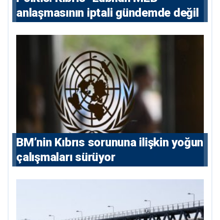
anlaşmasının iptali gündemde değil
BM’nin Kıbrıs sorununa ilişkin yoğun
çalışmaları sürüyor