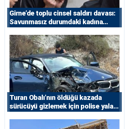
Girne’de toplu cinsel saldırı davası:
Savunmasız durumdaki kadına
saldıran beş erkeğe 55 yıl hapis
Turan Obalı’nın öldüğü kazada
sürücüyü gizlemek için polise yalan
söylediler: 4 tutuklu