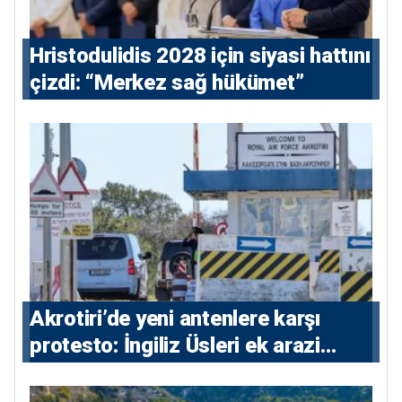
⁠Hristodulidis 2028 için siyasi hattını
çizdi: “Merkez sağ hükümet”
⁠Akrotiri’de yeni antenlere karşı
protesto: İngiliz Üsleri ek arazi
istiyor