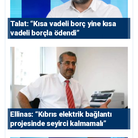
Talat: “Kısa vadeli borç yine kısa
vadeli borçla ödendi”
Ellinas: “Kıbrıs elektrik bağlantı
projesinde seyirci kalmamalı”