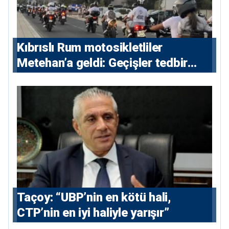
Kıbrıslı Rum motosikletliler
Metehan’a geldi: Geçişler tedbir
amacıyla durduruldu
Taçoy: “UBP’nin en kötü hali,
CTP’nin en iyi haliyle yarışır”