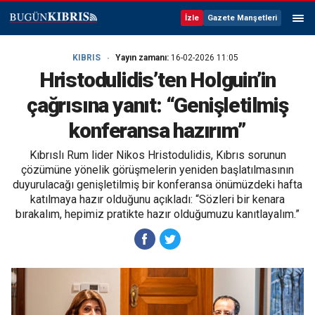
İzle
Gazete Manşetleri
KIBRIS
Yayın zamanı:
16-02-2026 11:05
Hristodulidis’ten Holguin’in
çağrısına yanıt: “Genişletilmiş
konferansa hazırım”
Kıbrıslı Rum lider Nikos Hristodulidis, Kıbrıs sorunun
çözümüne yönelik görüşmelerin yeniden başlatılmasının
duyurulacağı genişletilmiş bir konferansa önümüzdeki hafta
katılmaya hazır olduğunu açıkladı: “Sözleri bir kenara
bırakalım, hepimiz pratikte hazır olduğumuzu kanıtlayalım.”