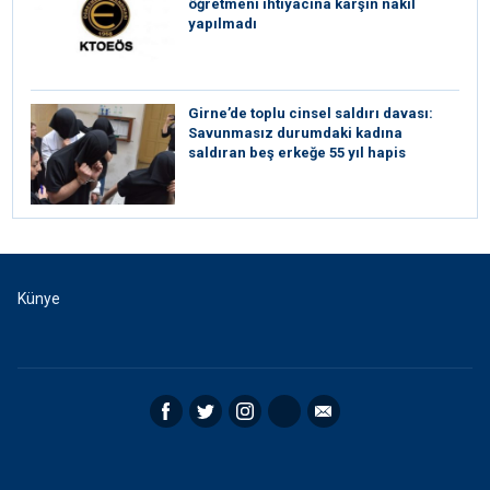
öğretmeni ihtiyacına karşın nakil
yapılmadı
Girne’de toplu cinsel saldırı davası:
Savunmasız durumdaki kadına
saldıran beş erkeğe 55 yıl hapis
Künye
Facebook
Twitter
Instagram
RSS
Email