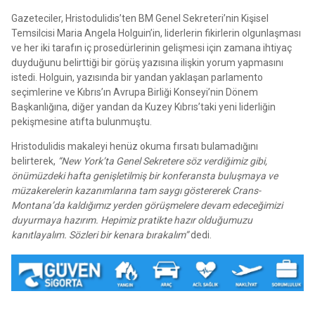
Gazeteciler, Hristodulidis’ten BM Genel Sekreteri’nin Kişisel
Temsilcisi Maria Angela Holguin’in, liderlerin fikirlerin olgunlaşması
ve her iki tarafın iç prosedürlerinin gelişmesi için zamana ihtiyaç
duyduğunu belirttiği bir görüş yazısına ilişkin yorum yapmasını
istedi. Holguin, yazısında bir yandan yaklaşan parlamento
seçimlerine ve Kıbrıs’ın Avrupa Birliği Konseyi’nin Dönem
Başkanlığına, diğer yandan da Kuzey Kıbrıs’taki yeni liderliğin
pekişmesine atıfta bulunmuştu.
Hristodulidis makaleyi henüz okuma fırsatı bulamadığını
belirterek,
“New York’ta Genel Sekretere söz verdiğimiz gibi,
önümüzdeki hafta genişletilmiş bir konferansta buluşmaya ve
müzakerelerin kazanımlarına tam saygı göstererek Crans-
Montana’da kaldığımız yerden görüşmelere devam edeceğimizi
duyurmaya hazırım. Hepimiz pratikte hazır olduğumuzu
kanıtlayalım. Sözleri bir kenara bırakalım”
dedi.