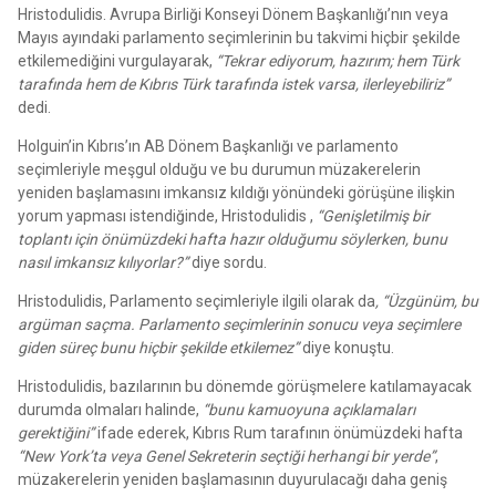
Hristodulidis. Avrupa Birliği Konseyi Dönem Başkanlığı’nın veya
Mayıs ayındaki parlamento seçimlerinin bu takvimi hiçbir şekilde
etkilemediğini vurgulayarak,
“Tekrar ediyorum, hazırım; hem Türk
tarafında hem de Kıbrıs Türk tarafında istek varsa, ilerleyebiliriz”
dedi.
Holguin’in Kıbrıs’ın AB Dönem Başkanlığı ve parlamento
seçimleriyle meşgul olduğu ve bu durumun müzakerelerin
yeniden başlamasını imkansız kıldığı yönündeki görüşüne ilişkin
yorum yapması istendiğinde, Hristodulidis ,
“Genişletilmiş bir
toplantı için önümüzdeki hafta hazır olduğumu söylerken, bunu
nasıl imkansız kılıyorlar?”
diye sordu.
Hristodulidis, Parlamento seçimleriyle ilgili olarak da
, “Üzgünüm, bu
argüman saçma. Parlamento seçimlerinin sonucu veya seçimlere
giden süreç bunu hiçbir şekilde etkilemez”
diye konuştu.
Hristodulidis, bazılarının bu dönemde görüşmelere katılamayacak
durumda olmaları halinde,
“bunu kamuoyuna açıklamaları
gerektiğini”
ifade ederek, Kıbrıs Rum tarafının önümüzdeki hafta
“New York’ta veya Genel Sekreterin seçtiği herhangi bir yerde”
,
müzakerelerin yeniden başlamasının duyurulacağı daha geniş