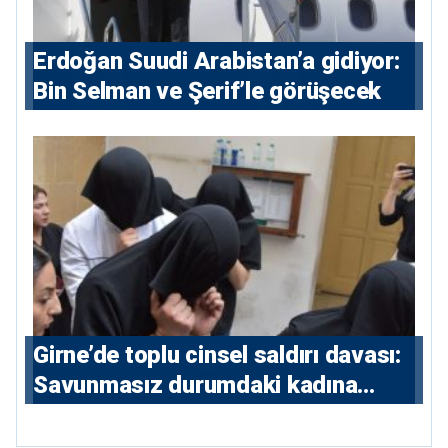
Erdoğan Suudi Arabistan’a gidiyor:
Bin Selman ve Şerif’le görüşecek
Girne’de toplu cinsel saldırı davası:
Savunmasız durumdaki kadına
saldıran beş erkeğe 55 yıl hapis