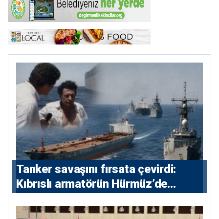
Tanker savaşını fırsata çevirdi:
Kıbrıslı armatörün Hürmüz’de
yükselişi