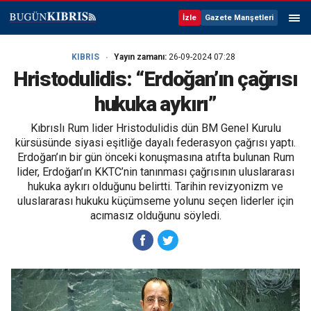
İzle
Gazete Manşetleri
KIBRIS
Yayın zamanı:
26-09-2024 07:28
Hristodulidis: “Erdoğan’ın çağrısı
hukuka aykırı”
Kıbrıslı Rum lider Hristodulidis dün BM Genel Kurulu
kürsüsünde siyasi eşitliğe dayalı federasyon çağrısı yaptı.
Erdoğan’ın bir gün önceki konuşmasına atıfta bulunan Rum
lider, Erdoğan’ın KKTC’nin tanınması çağrısının uluslararası
hukuka aykırı olduğunu belirtti. Tarihin revizyonizm ve
uluslararası hukuku küçümseme yolunu seçen liderler için
acımasız olduğunu söyledi.