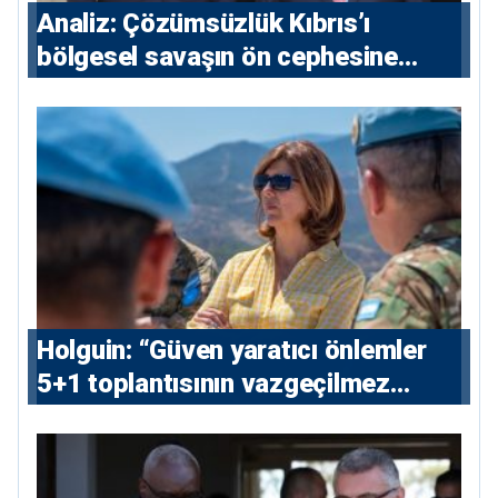
Analiz: Çözümsüzlük Kıbrıs’ı
bölgesel savaşın ön cephesine
taşıyor
⁠Holguin: “Güven yaratıcı önlemler
5+1 toplantısının vazgeçilmez
koşulu”