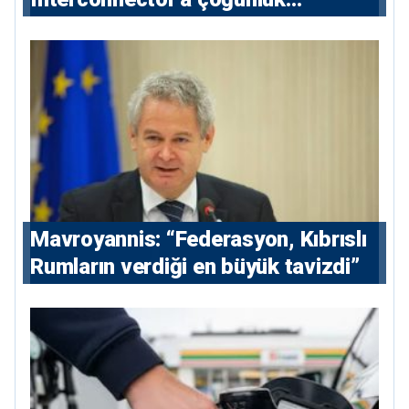
hissedarı olarak giriyor
Mavroyannis: “Federasyon, Kıbrıslı
Rumların verdiği en büyük tavizdi”