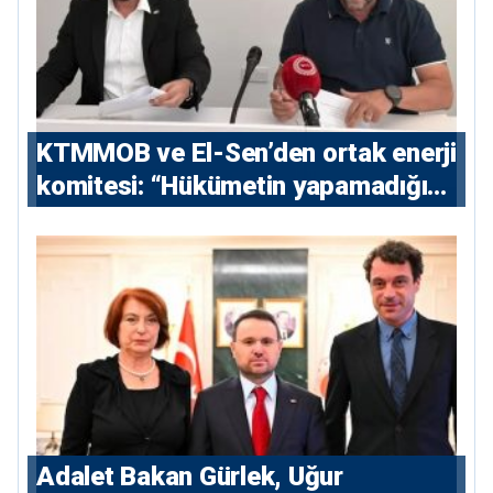
KTMMOB ve El-Sen’den ortak enerji
komitesi: “Hükümetin yapamadığını
yapacak”
Adalet Bakan Gürlek, Uğur