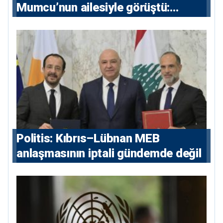
Mumcu’nun ailesiyle görüştü:
“Karanlıkta kalan bazı olaylar var,
devlet isterse her olayı ortaya
çıkarır”
Politis: Kıbrıs–Lübnan MEB
anlaşmasının iptali gündemde değil