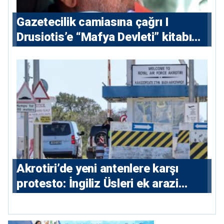
Gazetecilik camiasına çağrı I
⁠Drusiotis’e “Mafya Devleti” kitabı
nedeniyle ikinci ceza soruşturması
⁠Akrotiri’de yeni antenlere karşı
protesto: İngiliz Üsleri ek arazi
istiyor