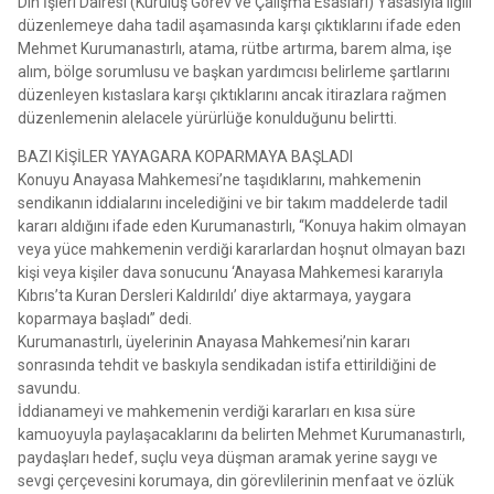
Din İşleri Dairesi (Kuruluş Görev ve Çalışma Esasları) Yasasıyla ilgili
düzenlemeye daha tadil aşamasında karşı çıktıklarını ifade eden
Mehmet Kurumanastırlı, atama, rütbe artırma, barem alma, işe
alım, bölge sorumlusu ve başkan yardımcısı belirleme şartlarını
düzenleyen kıstaslara karşı çıktıklarını ancak itirazlara rağmen
düzenlemenin alelacele yürürlüğe konulduğunu belirtti.
BAZI KİŞİLER YAYAGARA KOPARMAYA BAŞLADI
Konuyu Anayasa Mahkemesi’ne taşıdıklarını, mahkemenin
sendikanın iddialarını incelediğini ve bir takım maddelerde tadil
kararı aldığını ifade eden Kurumanastırlı, “Konuya hakim olmayan
veya yüce mahkemenin verdiği kararlardan hoşnut olmayan bazı
kişi veya kişiler dava sonucunu ‘Anayasa Mahkemesi kararıyla
Kıbrıs’ta Kuran Dersleri Kaldırıldı’ diye aktarmaya, yaygara
koparmaya başladı” dedi.
Kurumanastırlı, üyelerinin Anayasa Mahkemesi’nin kararı
sonrasında tehdit ve baskıyla sendikadan istifa ettirildiğini de
savundu.
İddianameyi ve mahkemenin verdiği kararları en kısa süre
kamuoyuyla paylaşacaklarını da belirten Mehmet Kurumanastırlı,
paydaşları hedef, suçlu veya düşman aramak yerine saygı ve
sevgi çerçevesini korumaya, din görevlilerinin menfaat ve özlük