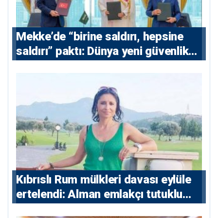
Mekke’de “birine saldırı, hepsine
saldırı” paktı: Dünya yeni güvenlik
eksenini tartışıyor
Kıbrıslı Rum mülkleri davası eylüle
ertelendi: Alman emlakçı tutuklu
kalacak