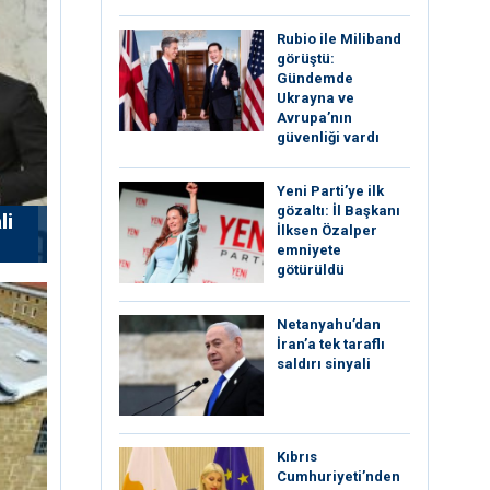
Rubio ile Miliband
görüştü:
Gündemde
Ukrayna ve
Avrupa’nın
güvenliği vardı
Yeni Parti’ye ilk
gözaltı: İl Başkanı
li
İlksen Özalper
emniyete
götürüldü
Netanyahu’dan
İran’a tek taraflı
saldırı sinyali
Kıbrıs
Cumhuriyeti’nden