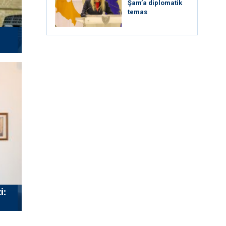
Şam’a diplomatik
temas
i: