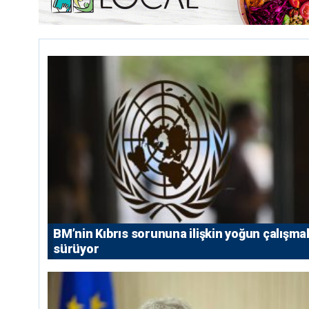
BM’nin Kıbrıs sorununa ilişkin yoğun çalışmal
sürüyor