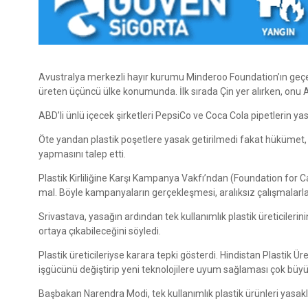
Avustralya merkezli hayır kurumu Minderoo Foundation’ın geçen 
üreten üçüncü ülke konumunda. İlk sırada Çin yer alırken, onu A
ABD’li ünlü içecek şirketleri PepsiCo ve Coca Cola pipetlerin ya
Öte yandan plastik poşetlere yasak getirilmedi fakat hükümet, ür
yapmasını talep etti.
Plastik Kirliliğine Karşı Kampanya Vakfı’ndan (Foundation for 
mal. Böyle kampanyaların gerçekleşmesi, aralıksız çalışmalarla y
Srivastava, yasağın ardından tek kullanımlık plastik üreticilerin
ortaya çıkabileceğini söyledi.
Plastik üreticileriyse karara tepki gösterdi. Hindistan Plastik Üre
işgücünü değiştirip yeni teknolojilere uyum sağlaması çok büyük 
Başbakan Narendra Modi, tek kullanımlık plastik ürünleri yasakla