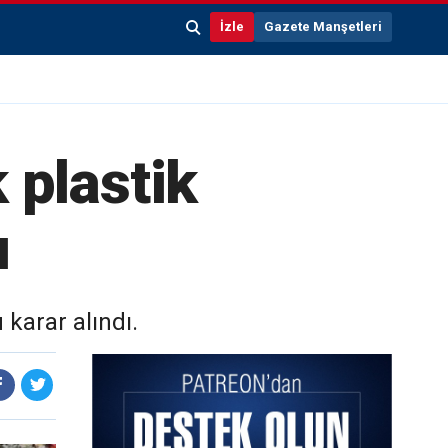
İzle
Gazete Manşetleri
 plastik
ı
karar alındı.