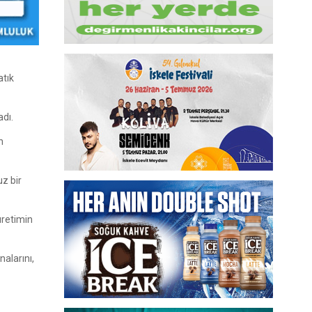
atık
adı.
n
z bir
üretimin
nalarını,