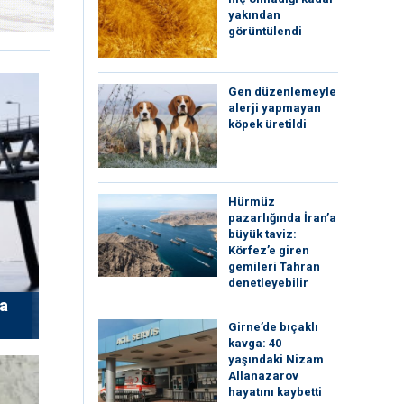
yakından
görüntülendi
Gen düzenlemeyle
alerji yapmayan
köpek üretildi
Hürmüz
pazarlığında İran’a
büyük taviz:
Körfez’e giren
gemileri Tahran
denetleyebilir
’a
Girne’de bıçaklı
kavga: 40
yaşındaki Nizam
Allanazarov
hayatını kaybetti