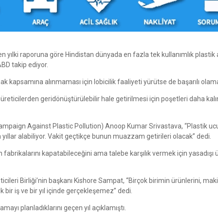
yılki raporuna göre Hindistan dünyada en fazla tek kullanımlık plastik 
BD takip ediyor.
sak kapsamına alınmaması için lobicilik faaliyeti yürütse de başarılı olam
eticilerden geridönüştürülebilir hale getirilmesi için poşetleri daha kalı
Campaign Against Plastic Pollution) Anoop Kumar Srivastava, “Plastik ucu
ıllar alabiliyor. Vakit geçtikçe bunun muazzam getirileri olacak” dedi.
in fabrikalarını kapatabileceğini ama talebe karşılık vermek için yasadışı 
ticileri Birliği’nin başkanı Kishore Sampat, “Birçok birimin ürünlerini, maki
bir iş ve bir yıl içinde gerçekleşemez” dedi.
mayı planladıklarını geçen yıl açıklamıştı.