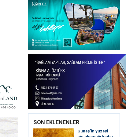
SON EKLENENLER
Güneş’in yüzeyi
hiç olmadığı kadar