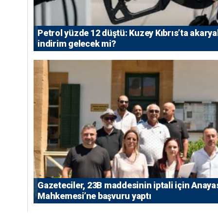
Petrol yüzde 12 düştü: Kuzey Kıbrıs’ta akarya
indirim gelecek mi?
Gazeteciler, 23B maddesinin iptali için Anaya
Mahkemesi’ne başvuru yaptı