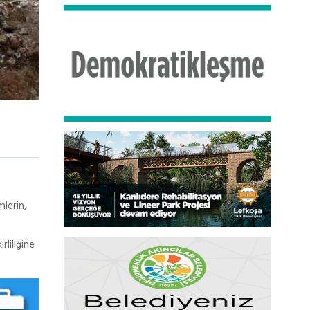
lerin,
rliliğine