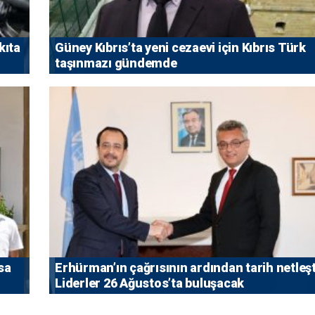
kıta
Güney Kıbrıs’ta yeni cezaevi için Kıbrıs Türk
taşınmazı gündemde
sa
Erhürman’ın çağrısının ardından tarih netleşt
Liderler 26 Ağustos’ta buluşacak