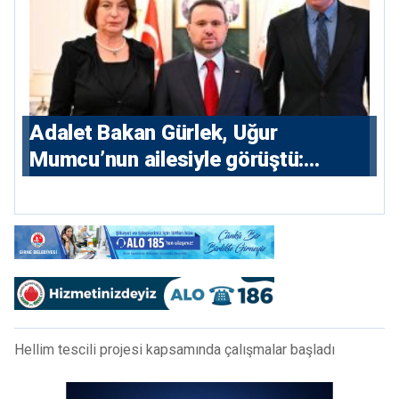
Adalet Bakan Gürlek, Uğur
Mumcu’nun ailesiyle görüştü:
“Karanlıkta kalan bazı olaylar var,
devlet isterse her olayı ortaya
çıkarır”
Hellim tescili projesi kapsamında çalışmalar başladı