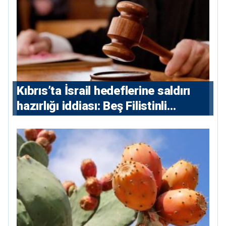
Kıbrıs’ta İsrail hedeflerine saldırı
hazırlığı iddiası: Beş Filistinli
yargılanacak