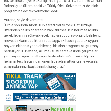
tek tek inceleniyor. Bakanlığımızın yanı sıra, TC Tarım ve Orman
Bakanlığı ile ülkemizdeki ve Türkiye’deki üniversiteler de ıslah
programına destek veriyorlar” dedi.
Vurana, şöyle devam etti:
“Proje sonunda, Kıbrıs Türk tarafı olarak Yeşil Hat Tüzüğü
üzerinden hellim ticaretinin yapılabilmesi için hellim tescilinin
gerekliliklerini sağlayabilecek hayvan popülasyonunu belirleyip,
mevcut ırkların özelliklerini saptayıp, ırk tescili yaparak uygun
hayvan ırklarının yer alabileceği bir ıslah programı oluşturmayı
hedefliyoruz. Böylece, AB mevzuatı çerçevesinde çalışmalar
yapmaya uygun bir alt yapı oluşturabileceğiz. Bakanlığımız,
hellimin tescili açısından önemli bir adım attığı için heyecanla
çalışmalarımızı başlatmış bulunuyoruz.”