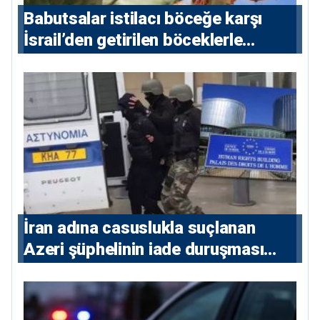
Babutsalar istilacı böceğe karşı
İsrail’den getirilen böceklerle
korunacak
İran adına casuslukla suçlanan
Azeri şüphelinin iade duruşması
ertelendi