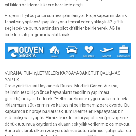
çiftlikleri belirlemek üzere harekete geçti.
Projenin 1 yıl boyunca sürmesi planlanıyor. Proje kapsamında, ırk
tescilinin yapılacağı popülasyonu temsil eden yaklaşık 42 çiftlik
seçilecek ve bunun ardından pilot çiftlikler belirlenerek, AB ile
birlikte ıslah programı başlatılacak.
VURANA: TÜM İŞLETMELERİ KAPSAYACAK ETÜT ÇALIŞMASI
YAPTIK
Proje yürütücüsü Hayvancılık Dairesi Müdürü Gönen Vurana,
hellimin tescili için önce hayvanların tescilinin yapılması
gerektiğine işaret ederek, “Hellim üretimine uygun sütü üretecek
ırklarımızın, süt verimini ve kalitesini belirlememiz gerekiyordu. Bu
kapsamda bir proje başlatarak, tüm işletmeleri kapsayacak bir
etüt çalışması yaptık. Elimizde ırk tescilini yapabileceğimiz geriye
dönük tutulmuş kayıtlardan oluşan çok yıllık verilerimiz de mevcut.
Buna ek olarak ülkemizde yürütülmüş bütün bilimsel çalışmalar da