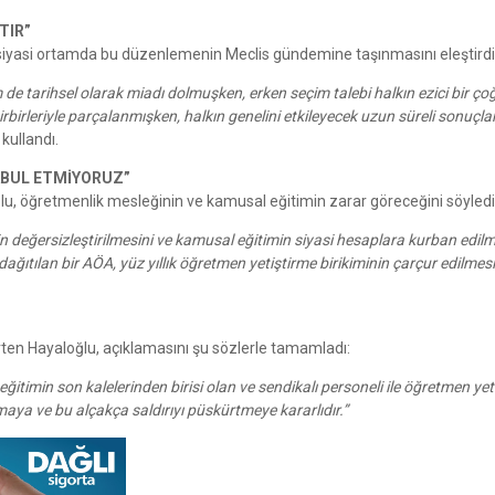
TIR”
 siyasi ortamda bu düzenlemenin Meclis gündemine taşınmasını eleştirdi
e tarihsel olarak miadı dolmuşken, erken seçim talebi halkın ezici bir ç
irbirleriyle parçalanmışken, halkın genelini etkileyecek uzun süreli sonuçla
 kullandı.
ABUL ETMİYORUZ”
oğlu, öğretmenlik mesleğinin ve kamusal eğitimin zarar göreceğini söyledi
in değersizleştirilmesini ve kamusal eğitimin siyasi hesaplara kurban edilm
 dağıtılan bir AÖA, yüz yıllık öğretmen yetiştirme birikiminin çarçur edilmes
en Hayaloğlu, açıklamasını şu sözlerle tamamladı:
 eğitimin son kalelerinden birisi olan ve sendikalı personeli ile öğretmen yet
maya ve bu alçakça saldırıyı püskürtmeye kararlıdır.”