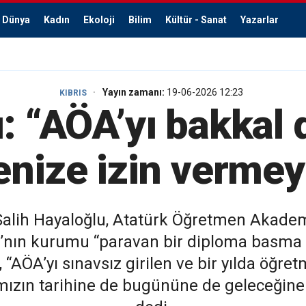
Dünya
Kadın
Ekoloji
Bilim
Kültür - Sanat
Yazarlar
Yayın zamanı:
19-06-2026 12:23
KIBRIS
: “AÖA’yı bakkal
nize izin verme
Salih Hayaloğlu, Atatürk Öğretmen Akademi
ğı’nın kurumu “paravan bir diploma basm
 “AÖA’yı sınavsız girilen ve bir yılda öğre
mızın tarihine de bugününe de geleceğine d