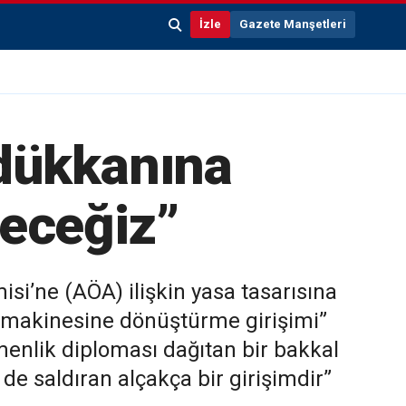
İzle
Gazete Manşetleri
 dükkanına
yeceğiz”
si’ne (AÖA) ilişkin yasa tasarısına
a makinesine dönüştürme girişimi”
tmenlik diploması dağıtan bir bakkal
e saldıran alçakça bir girişimdir”