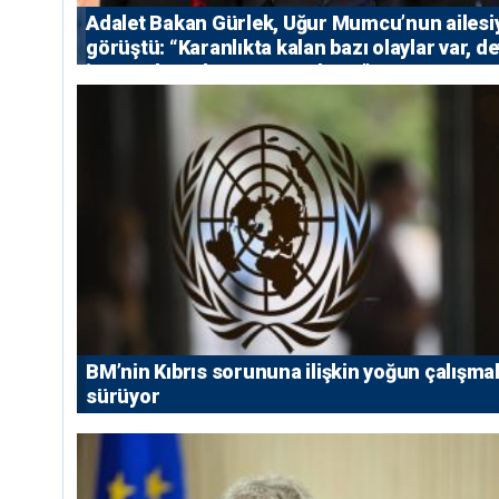
Adalet Bakan Gürlek, Uğur Mumcu’nun ailesi
görüştü: “Karanlıkta kalan bazı olaylar var, de
isterse her olayı ortaya çıkarır”
BM’nin Kıbrıs sorununa ilişkin yoğun çalışmal
sürüyor