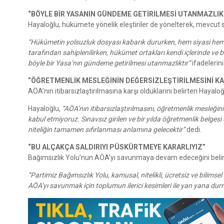
“BÖYLE BİR YASANIN GÜNDEME GETİRİLMESİ UTANMAZLIK
Hayaloğlu, hükümete yönelik eleştiriler de yönelterek, mevcut
“Hükümetin yolsuzluk dosyası kabarık dururken, hem siyasi hem d
tarafından sahiplenilirken, hükümet ortakları kendi içlerinde ve b
böyle bir Yasa’nın gündeme getirilmesi utanmazlıktır”
ifadelerini
“ÖĞRETMENLİK MESLEĞİNİN DEĞERSİZLEŞTİRİLMESİNİ K
AÖA’nın itibarsızlaştırılmasına karşı olduklarını belirten Hayal
Hayaloğlu,
“AÖA’nın itibarsızlaştırılmasını, öğretmenlik mesleğin
kabul etmiyoruz. Sınavsız girilen ve bir yılda öğretmenlik belgesi
niteliğin tamamen sıfırlanması anlamına gelecektir”
dedi.
“BU ALÇAKÇA SALDIRIYI PÜSKÜRTMEYE KARARLIYIZ”
Bağımsızlık Yolu’nun AÖA’yı savunmaya devam edeceğini belirt
“Partimiz Bağımsızlık Yolu, kamusal, nitelikli, ücretsiz ve bilimsel
AÖA’yı savunmak için toplumun ilerici kesimleri ile yan yana dur