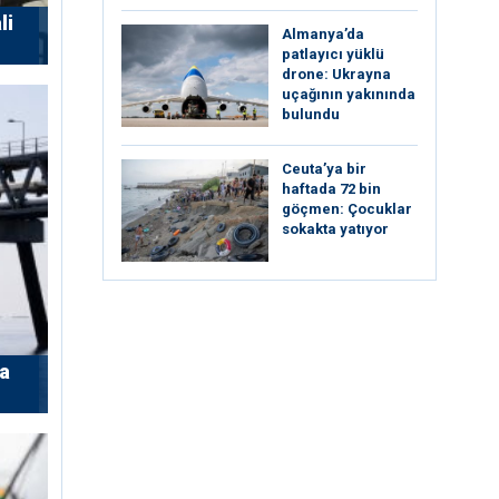
li
Almanya’da
patlayıcı yüklü
drone: Ukrayna
uçağının yakınında
bulundu
Ceuta’ya bir
haftada 72 bin
göçmen: Çocuklar
sokakta yatıyor
’a