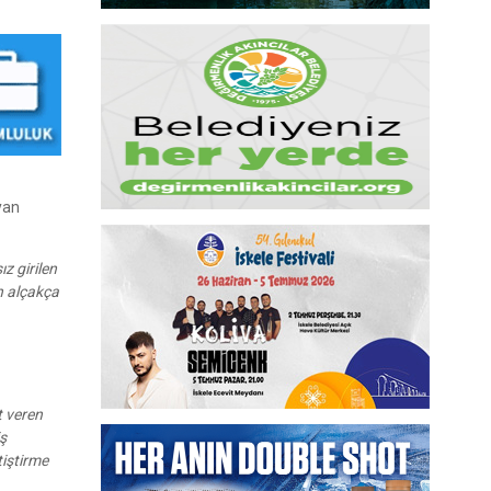
yan
z girilen
n alçakça
t veren
iş
tiştirme