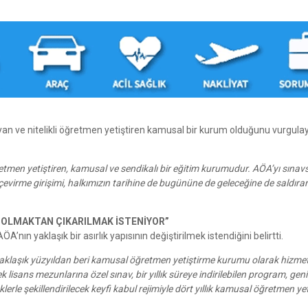
ayan ve nitelikli öğretmen yetiştiren kamusal bir kurum olduğunu vurgula
ğretmen yetiştiren, kamusal ve sendikalı bir eğitim kurumudur. AÖA’yı sınavsı
çevirme girişimi, halkımızın tarihine de bugününe de geleceğine de saldıra
 OLMAKTAN ÇIKARILMAK İSTENİYOR”
A’nın yaklaşık bir asırlık yapısının değiştirilmek istendiğini belirtti.
; yaklaşık yüzyıldan beri kamusal öğretmen yetiştirme kurumu olarak hizme
lisans mezunlarına özel sınav, bir yıllık süreye indirilebilen program, gen
klerle şekillendirilecek keyfi kabul rejimiyle dört yıllık kamusal öğretmen ye