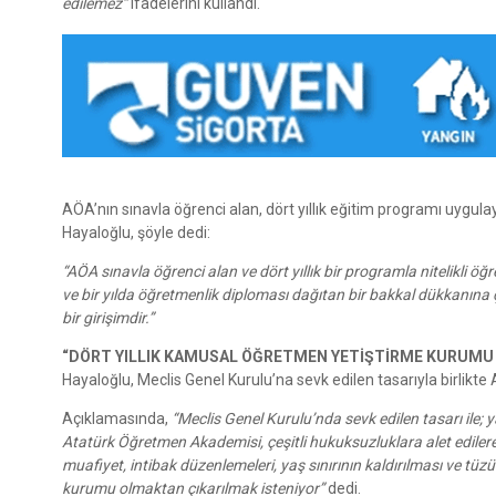
edilemez”
ifadelerini kullandı.
AÖA’nın sınavla öğrenci alan, dört yıllık eğitim programı uygul
Hayaloğlu, şöyle dedi:
“AÖA sınavla öğrenci alan ve dört yıllık bir programla nitelikli ö
ve bir yılda öğretmenlik diploması dağıtan bir bakkal dükkanına 
bir girişimdir.”
“DÖRT YILLIK KAMUSAL ÖĞRETMEN YETİŞTİRME KURUMU
Hayaloğlu, Meclis Genel Kurulu’na sevk edilen tasarıyla birlikte AÖ
Açıklamasında,
“Meclis Genel Kurulu’nda sevk edilen tasarı ile
Atatürk Öğretmen Akademisi, çeşitli hukuksuzluklara alet edilerek 
muafiyet, intibak düzenlemeleri, yaş sınırının kaldırılması ve tüzü
kurumu olmaktan çıkarılmak isteniyor”
dedi.