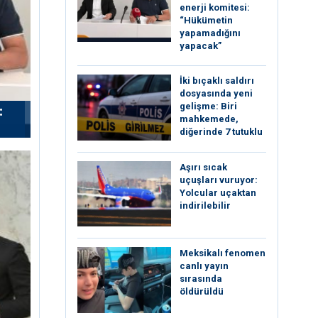
enerji komitesi:
“Hükümetin
yapamadığını
yapacak”
İki bıçaklı saldırı
dosyasında yeni
gelişme: Biri
:
mahkemede,
diğerinde 7 tutuklu
Aşırı sıcak
uçuşları vuruyor:
Yolcular uçaktan
indirilebilir
Meksikalı fenomen
canlı yayın
sırasında
öldürüldü