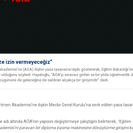
ze izin vermeyeceğiz”
Akademisi’ne (AÖA) ilişkin yasa tasarısına tepki göstererek, Eğitim Bakanlığı’n
lduğunu söyledi. Hayaloğlu, “AÖA’yı sınavsız girilen ve bir yılda öğretmenlik 
 bugününe de geleceğine de saldıran alçakça bir girişimdir” dedi.
tmen Akademisi’ne ilişkin Meclis Genel Kurulu’na sevk edilen yasa tasarı
adı altında AÖA’nın yapısını değiştirmeye çalıştığını belirterek,
“Eğitim
kademisi’ni paravan bir diploma basma makinesine dönüştürme girişimi k