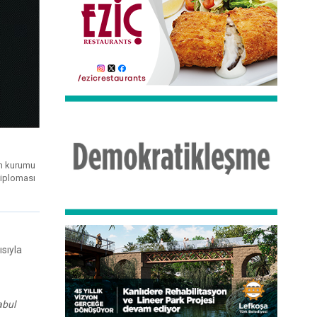
ın kurumu
diploması
sıyla
abul