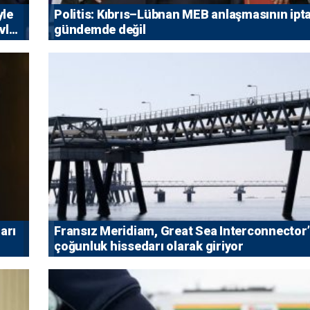
yle
Politis: Kıbrıs–Lübnan MEB anlaşmasının ipta
vlet
gündemde değil
arı
Fransız Meridiam, Great Sea Interconnector
çoğunluk hissedarı olarak giriyor