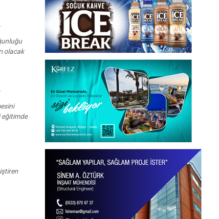
.
oğunluğu
rı olacak
.
esini
i eğitimde
iştiren