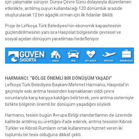
için çalışmalar sürüyor. Dünya Çevre Günü dolayısıyla düzenlenen
etkinlikte, arıtılmış suyun kullanılacağı 120 dönümlük arazide
oluşturulacak 12 bin ağaçlık orman için ilk fidanlar dikildi.
Proje ile Lefkoşa Türk Belediyesi’nin ekonomik kapasitesinin
güçlendirilmesinin yanı sıra Haspolat bölgesinde çevresel ve
sosyal açıdan dönüşüm yaratılması hedefleniyor.
HARMANCI: “BÖLGE ÖNEMLİ BİR DÖNÜŞÜM YAŞADI”
Lefkoşa Türk Belediyesi Başkanı Mehmet Harmancı, Haspolat’ın
geçmişte eski arıtma tesisinden kaynaklanan ciddi çevre
sorunlarıyla karşı karşıya kaldığını belirterek, yeni arıtma sistemiyle
birlikte bölgenin önemli bir dönüşüm yaşadığını söyledi.
Harmancı, tesisin bugün Avrupa Birliği standartlarının da üzerinde
kalitede arıtılmış su ürettiğini ifade ederek, arıtma tesisinin Kıbrıslı
Türkler ve Kıbrıslı Rumların ortak kullanımına hizmet veren iki
toplumlu bir tesis olduğuna dikkat çekti.