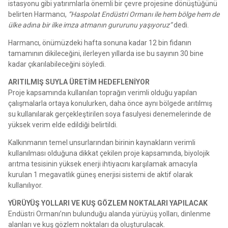
istasyonu gibi yatırımlarla önemli bir çevre projesine dönüştüğünü
belirten Harmancı,
“Haspolat Endüstri Ormanı ile hem bölge hem de
ülke adına bir ilke imza atmanın gururunu yaşıyoruz”
dedi.
Harmancı, önümüzdeki hafta sonuna kadar 12 bin fidanın
tamamının dikileceğini, ilerleyen yıllarda ise bu sayının 30 bine
kadar çıkarılabileceğini söyledi.
ARITILMIŞ SUYLA ÜRETİM HEDEFLENİYOR
Proje kapsamında kullanılan toprağın verimli olduğu yapılan
çalışmalarla ortaya konulurken, daha önce aynı bölgede arıtılmış
su kullanılarak gerçekleştirilen soya fasulyesi denemelerinde de
yüksek verim elde edildiği belirtildi.
Kalkınmanın temel unsurlarından birinin kaynakların verimli
kullanılması olduğuna dikkat çekilen proje kapsamında, biyolojik
arıtma tesisinin yüksek enerji ihtiyacını karşılamak amacıyla
kurulan 1 megavatlık güneş enerjisi sistemi de aktif olarak
kullanılıyor.
YÜRÜYÜŞ YOLLARI VE KUŞ GÖZLEM NOKTALARI YAPILACAK
Endüstri Ormanı’nın bulunduğu alanda yürüyüş yolları, dinlenme
alanları ve kuş gözlem noktaları da oluşturulacak.