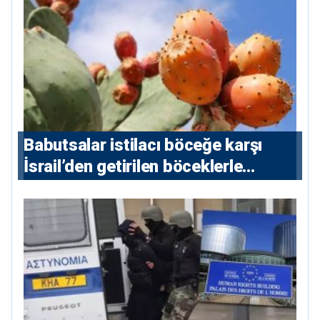
Babutsalar istilacı böceğe karşı
İsrail’den getirilen böceklerle
korunacak