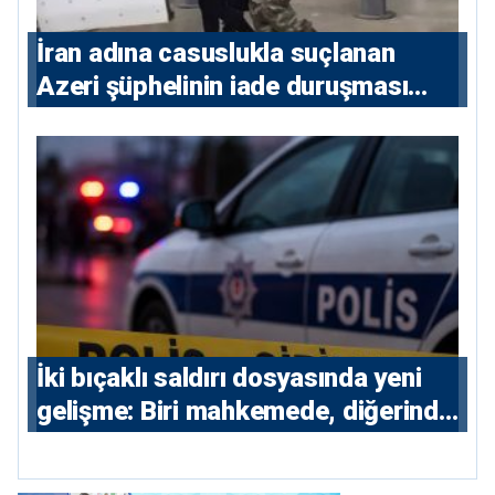
İran adına casuslukla suçlanan
Azeri şüphelinin iade duruşması
ertelendi
İki bıçaklı saldırı dosyasında yeni
gelişme: Biri mahkemede, diğerinde
7 tutuklu