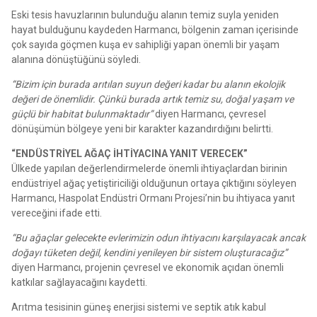
Eski tesis havuzlarının bulunduğu alanın temiz suyla yeniden
hayat bulduğunu kaydeden Harmancı, bölgenin zaman içerisinde
çok sayıda göçmen kuşa ev sahipliği yapan önemli bir yaşam
alanına dönüştüğünü söyledi.
“Bizim için burada arıtılan suyun değeri kadar bu alanın ekolojik
değeri de önemlidir. Çünkü burada artık temiz su, doğal yaşam ve
güçlü bir habitat bulunmaktadır”
diyen Harmancı, çevresel
dönüşümün bölgeye yeni bir karakter kazandırdığını belirtti.
“ENDÜSTRİYEL AĞAÇ İHTİYACINA YANIT VERECEK”
Ülkede yapılan değerlendirmelerde önemli ihtiyaçlardan birinin
endüstriyel ağaç yetiştiriciliği olduğunun ortaya çıktığını söyleyen
Harmancı, Haspolat Endüstri Ormanı Projesi’nin bu ihtiyaca yanıt
vereceğini ifade etti.
“Bu ağaçlar gelecekte evlerimizin odun ihtiyacını karşılayacak ancak
doğayı tüketen değil, kendini yenileyen bir sistem oluşturacağız”
diyen Harmancı, projenin çevresel ve ekonomik açıdan önemli
katkılar sağlayacağını kaydetti.
Arıtma tesisinin güneş enerjisi sistemi ve septik atık kabul