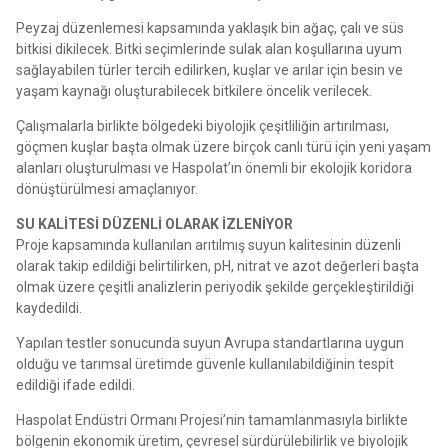
Peyzaj düzenlemesi kapsamında yaklaşık bin ağaç, çalı ve süs
bitkisi dikilecek. Bitki seçimlerinde sulak alan koşullarına uyum
sağlayabilen türler tercih edilirken, kuşlar ve arılar için besin ve
yaşam kaynağı oluşturabilecek bitkilere öncelik verilecek.
Çalışmalarla birlikte bölgedeki biyolojik çeşitliliğin artırılması,
göçmen kuşlar başta olmak üzere birçok canlı türü için yeni yaşam
alanları oluşturulması ve Haspolat’ın önemli bir ekolojik koridora
dönüştürülmesi amaçlanıyor.
SU KALİTESİ DÜZENLİ OLARAK İZLENİYOR
Proje kapsamında kullanılan arıtılmış suyun kalitesinin düzenli
olarak takip edildiği belirtilirken, pH, nitrat ve azot değerleri başta
olmak üzere çeşitli analizlerin periyodik şekilde gerçekleştirildiği
kaydedildi.
Yapılan testler sonucunda suyun Avrupa standartlarına uygun
olduğu ve tarımsal üretimde güvenle kullanılabildiğinin tespit
edildiği ifade edildi.
Haspolat Endüstri Ormanı Projesi’nin tamamlanmasıyla birlikte
bölgenin ekonomik üretim, çevresel sürdürülebilirlik ve biyolojik