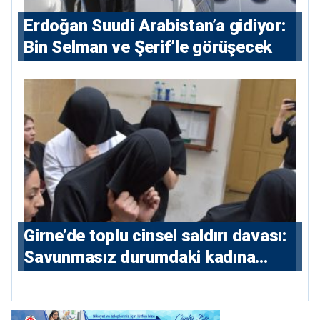
Erdoğan Suudi Arabistan’a gidiyor:
Bin Selman ve Şerif’le görüşecek
Girne’de toplu cinsel saldırı davası:
Savunmasız durumdaki kadına
saldıran beş erkeğe 55 yıl hapis