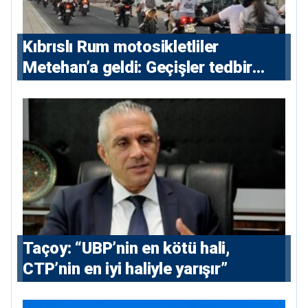
Kıbrıslı Rum motosikletliler
Metehan’a geldi: Geçişler tedbir
amacıyla durduruldu
Taçoy: “UBP’nin en kötü hali,
CTP’nin en iyi haliyle yarışır”