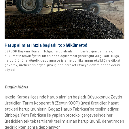
Harup alımları hızla başladı, top hükümette!
EZKOOP Başkanı Hürrem Tulga, harup alımlarının başladığını belirterek,
hükümetin teşvik fiyatını bir an önce açıklaması gerektiğini vurguladı. Tulga,
harup ürününe yönelik depolama ve işleme politikalarının eksikliğine dikkat
çekerek, üreticilerin dayanışma içinde hareket etmeye devam edeceklerini
söyledi.
Bugün Kıbrıs
İskele-Karpaz ilçesinde harup alımları başladı. Büyükkonuk Zeytin
Üreticileri Tarım Kooperatifi (ZeytinKOOP) üyesi üreticiler, hasat
ettikleri harup ürünlerini Boğaz Harup Fabrikası’na teslim ediyor.
Binboğa Yem Fabrikası ile yapılan protokol çerçevesinde her
üreticiden tek tek tartılarak teslim alınan harup ürünü, denetimden
geçirildikten sonra depolanıyor.