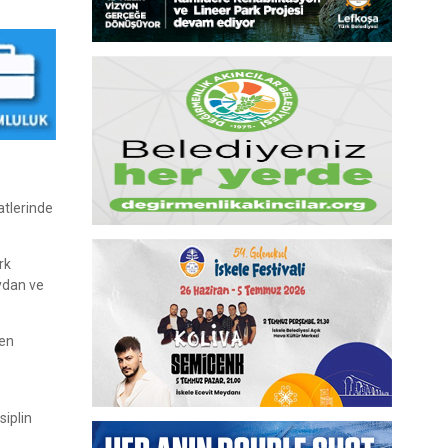
atlerinde
rk
ydan ve
den
siplin