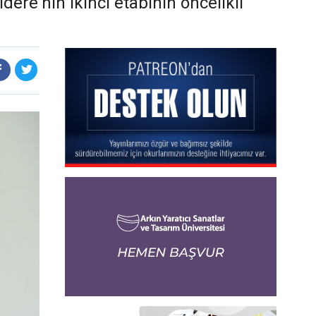
ıdere'nin ikinci etabının öncelikli