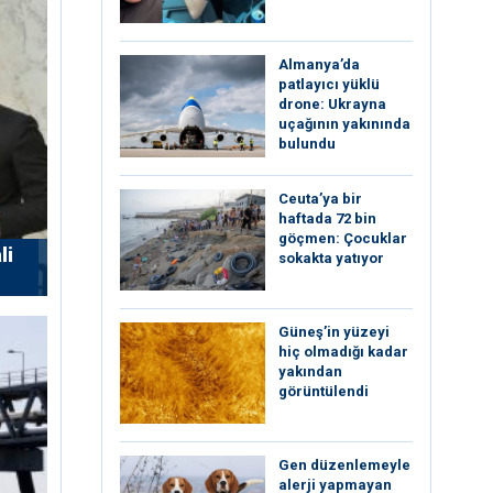
Almanya’da
patlayıcı yüklü
drone: Ukrayna
uçağının yakınında
bulundu
Ceuta’ya bir
haftada 72 bin
göçmen: Çocuklar
li
sokakta yatıyor
Güneş’in yüzeyi
hiç olmadığı kadar
yakından
görüntülendi
Gen düzenlemeyle
alerji yapmayan