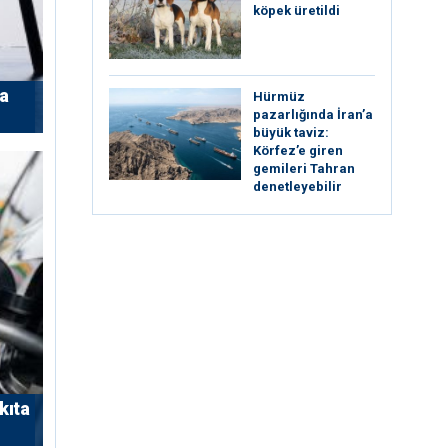
köpek üretildi
’a
Hürmüz
pazarlığında İran’a
büyük taviz:
Körfez’e giren
gemileri Tahran
denetleyebilir
kıta