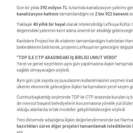
Son bir yılda
392 milyon TL
tutarında kanalizasyon yatırımı ge
kanalizasyon hattının
tamamlandığını ve
2 bin 922 hanenin
si
Yaklaşık
40 yıllık bir hayal
olarak nitelendirdiği Lefkoşa Kültür-
değerindeki yatırımın kent adına önemli bir eksikliği gidereceğin
Kanlıdere Projesi’nin ilk etabının tamamlandığını hatırlatan Ha
beklediklerini belirterek, projenin Lefkoşa’nın geleceğini değişti
“TDP İLE CTP ARASINDAKİ İŞ BİRLİĞİ UMUT VERDİ”
Yerel ve genel seçimlerin aynı gün yapılmasına ilişkin tartış
sağlıklı olmayacağını söyledi.
Aynı gün çok sayıda oy pusulasının kullanılmasının seçmen irade
ülkenin ekonomik geleceğine ilişkin tartışmaların yerel seçim 
Cumhurbaşkanlığı seçiminde TDP ile CTP arasında kurulan iş birl
de mevcut başarılı belediyelerin korunmasına yönelik yürütüle
olduğu alanlarda ortak modeller geliştirilebileceğini söyledi.
Yeni dönemde adaylığına ilişkin değerlendirmesinde ise Harma
hazırlıkları süren diğer projeleri tamamlamak istediklerini
b
etti.