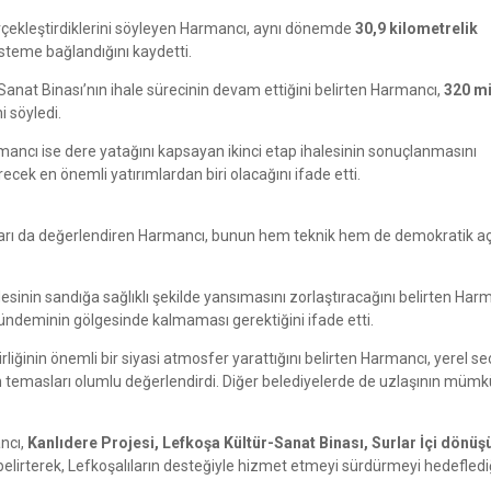
rçekleştirdiklerini söyleyen Harmancı, aynı dönemde
30,9 kilometrelik
steme bağlandığını kaydetti.
Sanat Binası’nın ihale sürecinin devam ettiğini belirten Harmancı,
320 mi
i söyledi.
rmancı ise dere yatağını kapsayan ikinci etap ihalesinin sonuçlanmasını
recek en önemli yatırımlardan biri olacağını ifade etti.
maları da değerlendiren Harmancı, bunun hem teknik hem de demokratik a
sinin sandığa sağlıklı şekilde yansımasını zorlaştıracağını belirten Har
gündeminin gölgesinde kalmaması gerektiğini ifade etti.
iğinin önemli bir siyasi atmosfer yarattığını belirten Harmancı, yerel s
n temasları olumlu değerlendirdi. Diğer belediyelerde de uzlaşının müm
ncı,
Kanlıdere Projesi, Lefkoşa Kültür-Sanat Binası, Surlar İçi dönü
elirterek, Lefkoşalıların desteğiyle hizmet etmeyi sürdürmeyi hedeflediğ