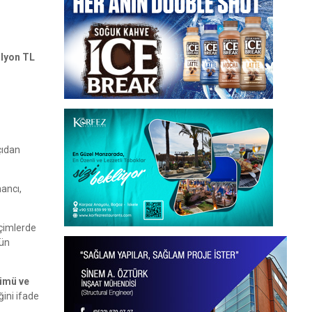
lyon TL
çıdan
mancı,
eçimlerde
kün
şümü ve
ini ifade