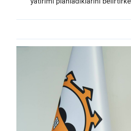
yatırımı planladıklarını belirtirk