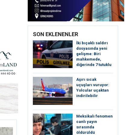
SON EKLENENLER
İki bıçaklı saldırı
dosyasında yeni
gelişme: Biri
mahkemede,
diğerinde 7 tutuklu
Aşırı sıcak
uçuşları vuruyor:
Yolcular uçaktan
indirilebilir
Meksikalı fenomen
canlı yayın
sırasında
öldürüldü