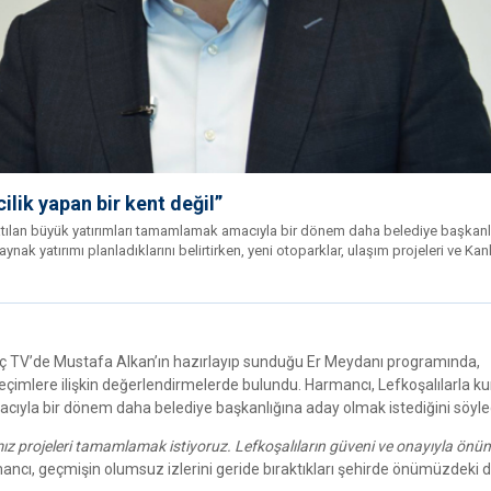
lik yapan bir kent değil”
ılan büyük yatırımları tamamlamak amacıyla bir dönem daha belediye başkanl
nak yatırımı planladıklarını belirtirken, yeni otoparklar, ulaşım projeleri ve Kan
ç TV’de Mustafa Alkan’ın hazırlayıp sunduğu Er Meydanı programında,
eçimlere ilişkin değerlendirmelerde bulundu. Harmancı, Lefkoşalılarla ku
acıyla bir dönem daha belediye başkanlığına aday olmak istediğini söyle
mız projeleri tamamlamak istiyoruz. Lefkoşalıların güveni ve onayıyla ön
ncı, geçmişin olumsuz izlerini geride bıraktıkları şehirde önümüzdeki dö