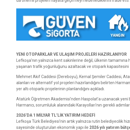
da önemli projeleri hayata geçirmeyi hedeflediklerini ifade etti.
YENİ OTOPARKLAR VE ULAŞIM PROJELERİ HAZIRLANIYOR
Lefkoşa’nın yalnızca kent sakinlerine değil, ülkenin tamamına 
yaşanan trafik yoğunluğunu azaltacak ve otopark kapasitesini art
Mehmet Akif Caddesi (Dereboyu), Kemal Şemiler Caddesi, Atat
alanları ve alternatif yol projeleri hazırlandığını belirten Harm
yer altı otoparkı projelerinin planlandığını açıkladı.
Atatürk Öğretmen Akademisi’nden Haspolat’a uzanacak yeni b
Harmancı, sorumluluk alanındaki Karayolları’nın gerekli adımlar
2026’DA 1 MİLYAR TL’LİK YATIRIM HEDEFİ
Lefkoşa Türk Belediyesi’nin artık yalnızca rutin belediyecilik 
sayesinde oluşturulan ekonomik yapı ile
2026 yılı yatırım bütç