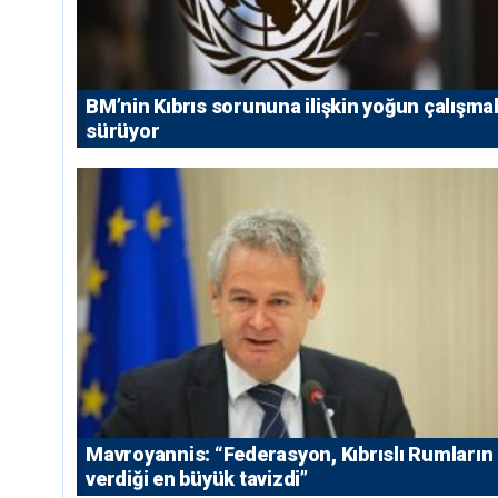
BM’nin Kıbrıs sorununa ilişkin yoğun çalışmal
sürüyor
Mavroyannis: “Federasyon, Kıbrıslı Rumların
verdiği en büyük tavizdi”