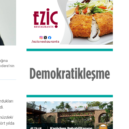
ığına
lıdere'nin
rdukları
di.
ümüzdeki
rt yılda