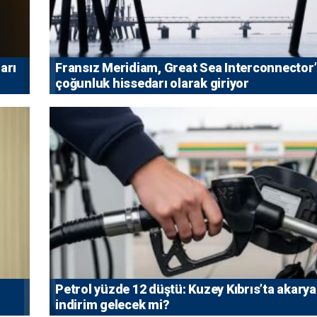
arı
Fransız Meridiam, Great Sea Interconnector
çoğunluk hissedarı olarak giriyor
Petrol yüzde 12 düştü: Kuzey Kıbrıs’ta akarya
indirim gelecek mi?