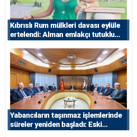
Kıbrıslı Rum mülkleri davası eylüle
ertelendi: Alman emlakçı tutuklu
kalacak
Yabancıların taşınmaz işlemlerinde
süreler yeniden başladı: Eski
sözleşmelere 6, teslim edilen