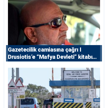
Gazetecilik camiasına çağrı I
⁠Drusiotis’e “Mafya Devleti” kitabı
nedeniyle ikinci ceza soruşturması