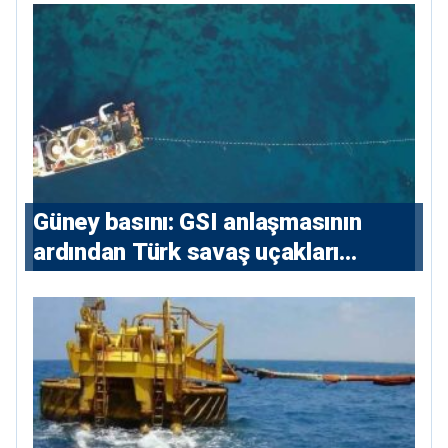
konutlara 36 ay
Güney basını: ⁠GSI anlaşmasının
ardından Türk savaş uçakları
yeniden Ege’de