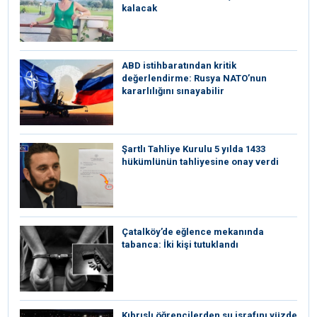
kalacak
ABD istihbaratından kritik
değerlendirme: Rusya NATO’nun
kararlılığını sınayabilir
Şartlı Tahliye Kurulu 5 yılda 1433
hükümlünün tahliyesine onay verdi
Çatalköy’de eğlence mekanında
tabanca: İki kişi tutuklandı
Kıbrıslı öğrencilerden su israfını yüzde