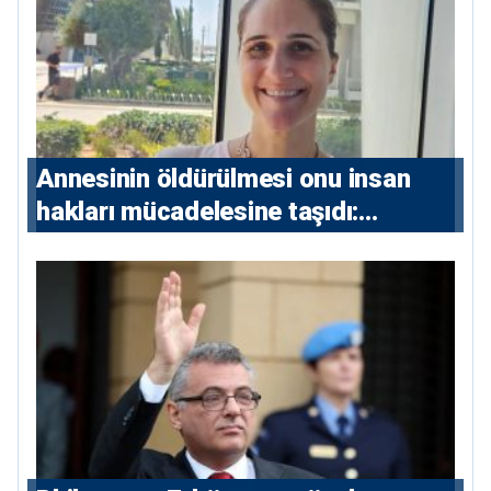
Annesinin öldürülmesi onu insan
hakları mücadelesine taşıdı:
Milletvekili Diana Konstantinidis’in
hikayesi