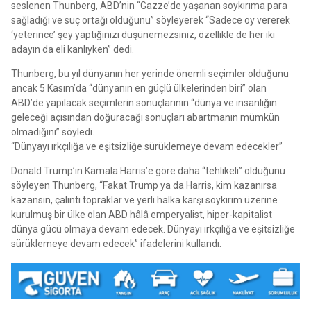
seslenen Thunberg, ABD’nin “Gazze’de yaşanan soykırıma para
sağladığı ve suç ortağı olduğunu” söyleyerek “Sadece oy vererek
‘yeterince’ şey yaptığınızı düşünemezsiniz, özellikle de her iki
adayın da eli kanlıyken” dedi.
Thunberg, bu yıl dünyanın her yerinde önemli seçimler olduğunu
ancak 5 Kasım’da “dünyanın en güçlü ülkelerinden biri” olan
ABD’de yapılacak seçimlerin sonuçlarının “dünya ve insanlığın
geleceği açısından doğuracağı sonuçları abartmanın mümkün
olmadığını” söyledi.
“Dünyayı ırkçılığa ve eşitsizliğe sürüklemeye devam edecekler”
Donald Trump’ın Kamala Harris’e göre daha “tehlikeli” olduğunu
söyleyen Thunberg, “Fakat Trump ya da Harris, kim kazanırsa
kazansın, çalıntı topraklar ve yerli halka karşı soykırım üzerine
kurulmuş bir ülke olan ABD hâlâ emperyalist, hiper-kapitalist
dünya gücü olmaya devam edecek. Dünyayı ırkçılığa ve eşitsizliğe
sürüklemeye devam edecek” ifadelerini kullandı.