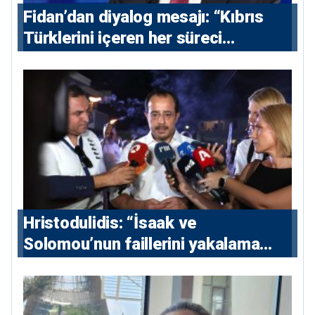
Fidan’dan diyalog mesajı: “Kıbrıs
Türklerini içeren her süreci
destekliyoruz”
Hristodulidis: “İsaak ve
Solomou’nun faillerini yakalama
çabaları yoğunlaştırılacak; 13 ulusal
ve 5 uluslararası tutuklama emri
çıkarıldı”