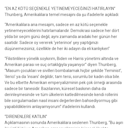
“EN AZ KÖTÜ SEÇENEKLE YETİNEMEYECEĞİNİZİ HATIRLAYIN”
Thunberg, Amerikalılara temel mesajını da şu ifadelerle açıkladı:
“Amerikalılara ana mesajım, sadece en az kötü seçenekle
yetinemeyeceklerini hatırlamalarıdır. Demokrasi sadece her dört
yılda bir seçim günü değil, aynı zamanda aradaki her günün her
saatidir. Sadece oy vererek ‘yeterince’ şey yaptığınızı
düşünemezsiniz, özellikle de her iki adayın da eli kanlıyken”
“Filistinlilere yönelik soykırım, Biden ve Harris yönetimi altında ve
Amerikan parası ve suç ortaklığıyla yaşanıyor” diyen Thunberg,
“Masum çocukları ve sivilleri bombalamak hiçbir şekilde ‘feminist’,
‘ilerici’ ya da ‘insani’ değildir; tam tersi, sorumlu bir kadın olsa bile.
Ve bu elbette Amerikan emperyalizminin pek çok örneği arasında
sadece bir tanesidir. Bazılarının, küresel baskının daha da
derinleşmesinde ve tüm ülkelerin katledilmesinde kendi rollerini
bile sorgulamadan nasıl insani değerlerden bahsediyormuş gibi
yapabildiklerini anlayamıyorum” ifadelerini kullandı.
“DİRENENLERE KATILIN”
Açıklamasının sonunda Amerikalılara seslenen Thunberg, “Bu aşırı