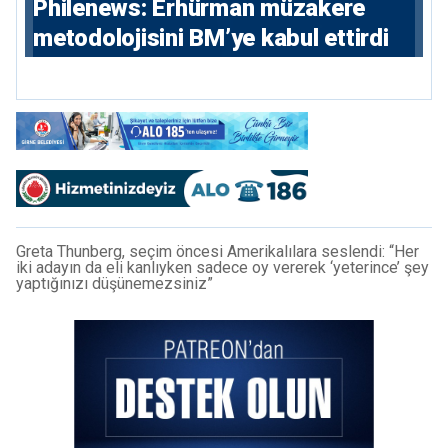
Philenews: Erhürman müzakere
metodolojisini BM’ye kabul ettirdi
Greta Thunberg, seçim öncesi Amerikalılara seslendi: “Her
iki adayın da eli kanlıyken sadece oy vererek ‘yeterince’ şey
yaptığınızı düşünemezsiniz”