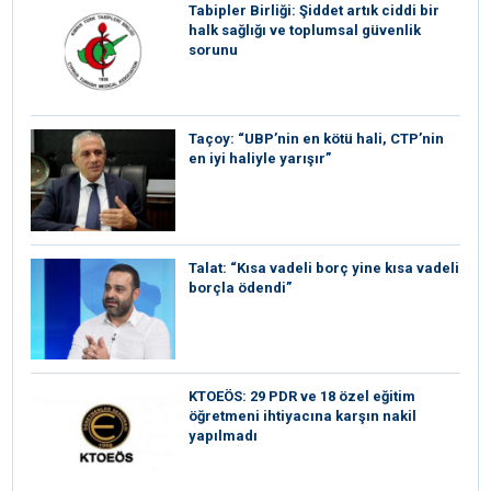
Tabipler Birliği: Şiddet artık ciddi bir
halk sağlığı ve toplumsal güvenlik
sorunu
Taçoy: “UBP’nin en kötü hali, CTP’nin
en iyi haliyle yarışır”
Talat: “Kısa vadeli borç yine kısa vadeli
borçla ödendi”
KTOEÖS: 29 PDR ve 18 özel eğitim
öğretmeni ihtiyacına karşın nakil
yapılmadı