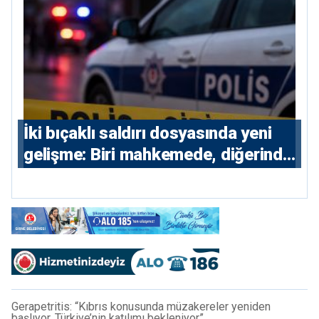
İki bıçaklı saldırı dosyasında yeni
gelişme: Biri mahkemede, diğerinde
7 tutuklu
Gerapetritis: “Kıbrıs konusunda müzakereler yeniden
başlıyor, Türkiye’nin katılımı bekleniyor”