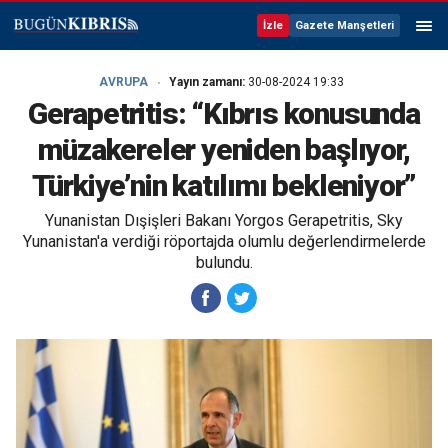
İzle
Gazete Manşetleri
AVRUPA
Yayın zamanı:
30-08-2024 19:33
Gerapetritis: “Kıbrıs konusunda
müzakereler yeniden başlıyor,
Türkiye’nin katılımı bekleniyor”
Yunanistan Dışişleri Bakanı Yorgos Gerapetritis, Sky
Yunanistan'a verdiği röportajda olumlu değerlendirmelerde
bulundu.