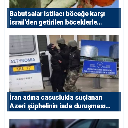
Babutsalar istilacı böceğe karşı
İsrail’den getirilen böceklerle
korunacak
İran adına casuslukla suçlanan
Azeri şüphelinin iade duruşması
ertelendi