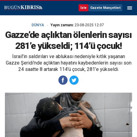
İzle
Gazete Manşetleri
DÜNYA
Yayın zamanı:
23-08-2025 12:07
Gazze’de açlıktan ölenlerin sayısı
281’e yükseldi; 114’ü çocuk!
İsrail'in saldırıları ve ablukası nedeniyle kıtlık yaşanan
Gazze Şeridi'nde açlıktan hayatını kaybedenlerin sayısı son
24 saatte 8 artarak 114'ü çocuk, 281’e yükseldi.