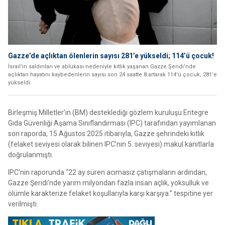
Gazze’de açlıktan ölenlerin sayısı 281’e yükseldi; 114’ü çocuk!
İsrail'in saldırıları ve ablukası nedeniyle kıtlık yaşanan Gazze Şeridi'nde
açlıktan hayatını kaybedenlerin sayısı son 24 saatte 8 artarak 114'ü çocuk, 281’e
yükseldi.
Birleşmiş Milletler’in (BM) desteklediği gözlem kuruluşu Entegre
Gıda Güvenliği Aşama Sınıflandırması (IPC) tarafından yayımlanan
son raporda, 15 Ağustos 2025 itibarıyla, Gazze şehrindeki kıtlık
(felaket seviyesi olarak bilinen IPC’nin 5. seviyesi) makul kanıtlarla
doğrulanmıştı.
IPC’nin raporunda “22 ay süren acımasız çatışmaların ardından,
Gazze Şeridi’nde yarım milyondan fazla insan açlık, yoksulluk ve
ölümle karakterize felaket koşullarıyla karşı karşıya.” tespitine yer
verilmişti.