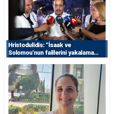
Hristodulidis: “İsaak ve
Solomou’nun faillerini yakalama
çabaları yoğunlaştırılacak; 13 ulusal
ve 5 uluslararası tutuklama emri
çıkarıldı”