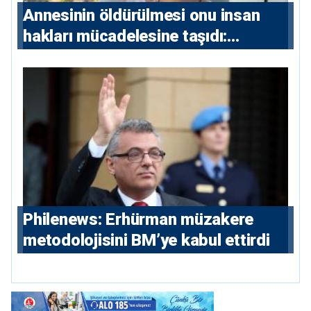
Annesinin öldürülmesi onu insan
hakları mücadelesine taşıdı:
Milletvekili Diana Konstantinidis’in
hikayesi
Philenews: Erhürman müzakere
metodolojisini BM’ye kabul ettirdi