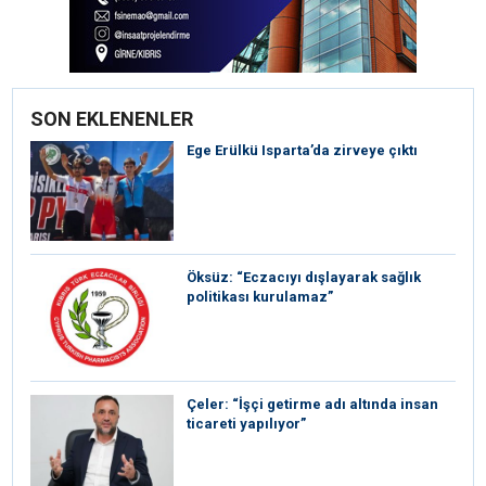
SON EKLENENLER
Ege Erülkü Isparta’da zirveye çıktı
Öksüz: “Eczacıyı dışlayarak sağlık
politikası kurulamaz”
Çeler: “İşçi getirme adı altında insan
ticareti yapılıyor”