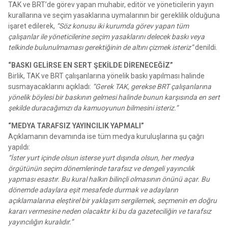
TAK ve BRT’de görev yapan muhabir, editör ve yöneticilerin yayın
kurallarına ve seçim yasaklarına uymalarının bir gereklilik olduğuna
işaret edilerek,
“Söz konusu iki kurumda görev yapan tüm
çalışanlar ile yöneticilerine seçim yasaklarını delecek baskı veya
telkinde bulunulmaması gerektiğinin de altını çizmek isteriz”
denildi.
“BASKI GELİRSE EN SERT ŞEKİLDE DİRENECEĞİZ”
Birlik, TAK ve BRT çalışanlarına yönelik baskı yapılması halinde
susmayacaklarını açıkladı:
“Gerek TAK, gerekse BRT çalışanlarına
yönelik böylesi bir baskının gelmesi halinde bunun karşısında en sert
şekilde duracağımızı da kamuoyunun bilmesini isteriz.”
“MEDYA TARAFSIZ YAYINCILIK YAPMALI”
Açıklamanın devamında ise tüm medya kuruluşlarına şu çağrı
yapıldı:
“İster yurt içinde olsun isterse yurt dışında olsun, her medya
örgütünün seçim dönemlerinde tarafsız ve dengeli yayıncılık
yapması esastır. Bu kural halkın bilinçli olmasının önünü açar. Bu
dönemde adaylara eşit mesafede durmak ve adayların
açıklamalarına eleştirel bir yaklaşım sergilemek, seçmenin en doğru
kararı vermesine neden olacaktır ki bu da gazeteciliğin ve tarafsız
yayıncılığın kuralıdır.”