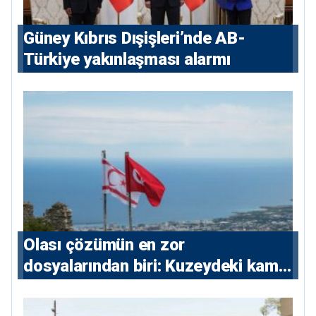
Güney Kıbrıs Dışişleri’nde AB-
Türkiye yakınlaşması alarmı
Olası çözümün en zor
dosyalarından biri: Kuzeydeki kamu
maliyesi