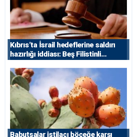
Kıbrıs’ta İsrail hedeflerine saldırı
hazırlığı iddiası: Beş Filistinli
yargılanacak
Babutsalar istilacı böceğe karşı