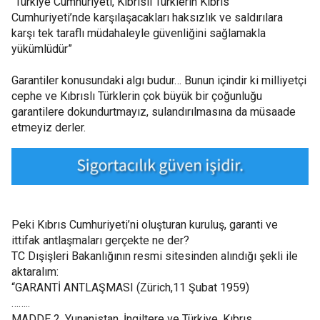
“Türkiye Cumhuriyeti, Kıbrıslı Türklerin Kıbrıs
Cumhuriyeti’nde karşılaşacakları haksızlık ve saldırılara
karşı tek taraflı müdahaleyle güvenliğini sağlamakla
yükümlüdür”
Garantiler konusundaki algı budur… Bunun içindir ki milliyetçi
cephe ve Kıbrıslı Türklerin çok büyük bir çoğunluğu
garantilere dokundurtmayız, sulandırılmasına da müsaade
etmeyiz derler.
Peki Kıbrıs Cumhuriyeti’ni oluşturan kuruluş, garanti ve
ittifak antlaşmaları gerçekte ne der?
TC Dışişleri Bakanlığının resmi sitesinden alındığı şekli ile
aktaralım:
“GARANTİ ANTLAŞMASI (Zürich,11 Şubat 1959)
……..
MADDE 2. Yunanistan, İngiltere ve Türkiye, Kıbrıs