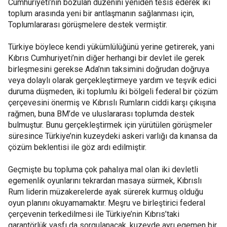
Cumhuriyeti’nin bozulan düzenini yeniden tesis ederek iki
toplum arasında yeni bir antlaşmanın sağlanması için,
Toplumlararası görüşmelere destek vermiştir.
Türkiye böylece kendi yükümlülüğünü yerine getirerek, yani
Kıbrıs Cumhuriyeti’nin diğer herhangi bir devlet ile gerek
birleşmesini gerekse Ada’nın taksimini doğrudan doğruya
veya dolaylı olarak gerçekleştirmeye yardım ve teşvik edici
duruma düşmeden, iki toplumlu iki bölgeli federal bir çözüm
çerçevesini önermiş ve Kıbrıslı Rumların ciddi karşı çıkışına
rağmen, buna BM’de ve uluslararası toplumda destek
bulmuştur. Bunu gerçekleştirmek için yürütülen görüşmeler
süresince Türkiye’nin kuzeydeki askeri varlığı da kınansa da
çözüm beklentisi ile göz ardı edilmiştir.
Geçmişte bu topluma çok pahalıya mal olan iki devletli
egemenlik oyunlarını tekrardan masaya sürmek, Kıbrıslı
Rum liderin müzakerelerde ayak sürerek kurmuş olduğu
oyun planını okuyamamaktır. Meşru ve birleştirici federal
çerçevenin terkedilmesi ile Türkiye’nin Kıbrıs’taki
garantörlük vasfı da sorgulanacak, kuzeyde ayrı egemen bir