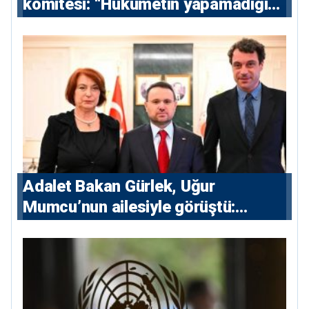
komitesi: “Hükümetin yapamadığını
yapacak”
Adalet Bakan Gürlek, Uğur
Mumcu’nun ailesiyle görüştü:
“Karanlıkta kalan bazı olaylar var,
devlet isterse her olayı ortaya
çıkarır”