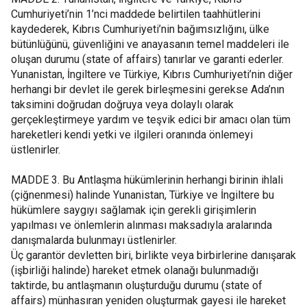
Cumhuriyeti’nin 1’nci maddede belirtilen taahhütlerini
kaydederek, Kıbrıs Cumhuriyeti’nin bağımsızlığını, ülke
bütünlüğünü, güvenliğini ve anayasanın temel maddeleri ile
oluşan durumu (state of affairs) tanırlar ve garanti ederler.
Yunanistan, İngiltere ve Türkiye, Kıbrıs Cumhuriyeti’nin diğer
herhangi bir devlet ile gerek birleşmesini gerekse Ada’nın
taksimini doğrudan doğruya veya dolaylı olarak
gerçekleştirmeye yardım ve teşvik edici bir amacı olan tüm
hareketleri kendi yetki ve ilgileri oranında önlemeyi
üstlenirler.
MADDE 3. Bu Antlaşma hükümlerinin herhangi birinin ihlali
(çiğnenmesi) halinde Yunanistan, Türkiye ve İngiltere bu
hükümlere saygıyı sağlamak için gerekli girişimlerin
yapılması ve önlemlerin alınması maksadıyla aralarında
danışmalarda bulunmayı üstlenirler.
Üç garantör devletten biri, birlikte veya birbirlerine danışarak
(işbirliği halinde) hareket etmek olanağı bulunmadığı
taktirde, bu antlaşmanın oluşturduğu durumu (state of
affairs) münhasıran yeniden oluşturmak gayesi ile hareket