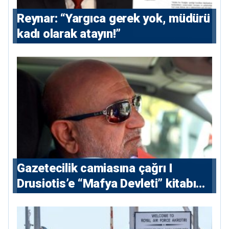
Reynar: “Yargıca gerek yok, müdürü
kadı olarak atayın!”
Gazetecilik camiasına çağrı I
⁠Drusiotis’e “Mafya Devleti” kitabı
nedeniyle ikinci ceza soruşturması