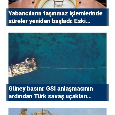
Yabancıların taşınmaz işlemlerinde
süreler yeniden başladı: Eski
sözleşmelere 6, teslim edilen
konutlara 36 ay
Güney basını: ⁠GSI anlaşmasının
ardından Türk savaş uçakları
yeniden Ege’de