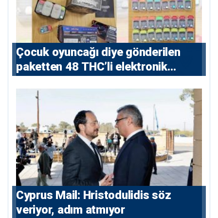
Çocuk oyuncağı diye gönderilen
paketten 48 THC’li elektronik
sigara çıktı
⁠Cyprus Mail: Hristodulidis söz
veriyor, adım atmıyor