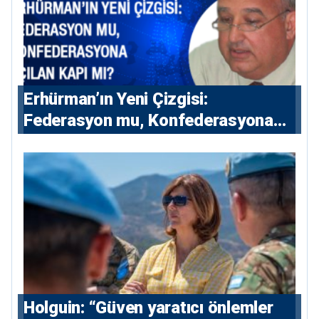
Erhürman’ın Yeni Çizgisi:
Federasyon mu, Konfederasyona
Açılan Kapı mı?
⁠Holguin: “Güven yaratıcı önlemler