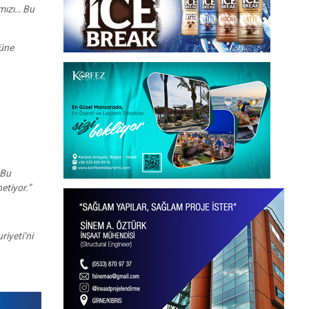
ımızı… Bu
rüne
 Bu
etiyor.”
iyeti’ni