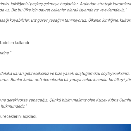
rimizi, laikliğimizi peşkeş çekmeye başladılar. Ardından stratejik kurumlar
ayız. Biz bu ülke için gayret çekenler olarak isyandayız ve eylemdeyiz.”
sağı koyabilirler. Biz görev yasağını tanımıyoruz. Ülkenin kimliğine, kültü
adeleri kullandı:
rine.”
n dakika kararı getireceksiniz ve bize yasak düştüğümüzü söyleyeceksiniz.
ruz. Bunlar kadar anti demokratik bir yapıya sahip insanlar bu ülkeyi yön
e ne gerekiyorsa yapacağız. Çünkü bizim malımız olan Kuzey Kıbrıs Cumhur
k hükmündedir.”
receklerini açıkladı.