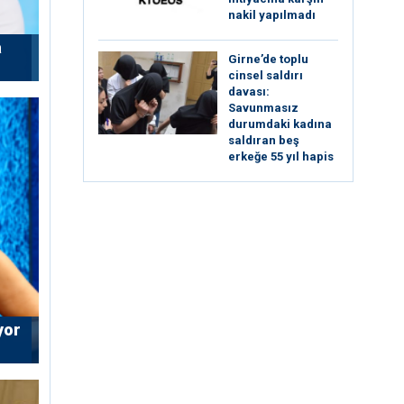
nakil yapılmadı
a
Girne’de toplu
cinsel saldırı
davası:
Savunmasız
durumdaki kadına
saldıran beş
erkeğe 55 yıl hapis
yor