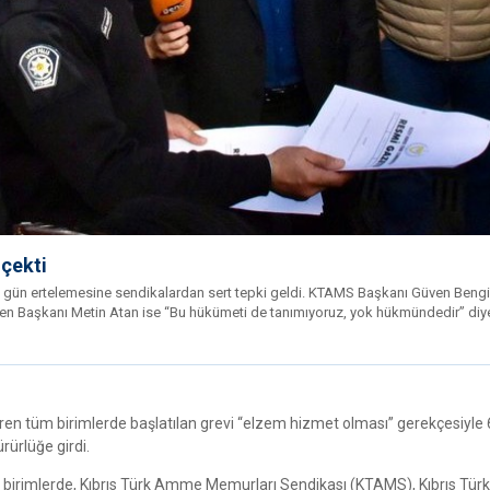
 çekti
60 gün ertelemesine sendikalardan sert tepki geldi. KTAMS Başkanı Güven Bengi
-Sen Başkanı Metin Atan ise “Bu hükümeti de tanımıyoruz, yok hükmündedir” diy
ren tüm birimlerde başlatılan grevi “elzem hizmet olması” gerekçesiyle
ürlüğe girdi.
 birimlerde, Kıbrıs Türk Amme Memurları Sendikası (KTAMS), Kıbrıs Tü