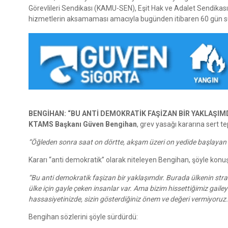
Görevlileri Sendikası (KAMU-SEN), Eşit Hak ve Adalet Sendikası (
hizmetlerin aksamaması amacıyla bugünden itibaren 60 gün sürey
BENGİHAN: “BU ANTİ DEMOKRATİK FAŞİZAN BİR YAKLAŞIM
KTAMS Başkanı Güven Bengihan
, grev yasağı kararına sert te
“Öğleden sonra saat on dörtte, akşam üzeri on yedide başlayan 
Kararı “anti demokratik” olarak niteleyen Bengihan, şöyle konu
“Bu anti demokratik faşizan bir yaklaşımdır. Burada ülkenin strat
ülke için gayle çeken insanlar var. Ama bizim hissettiğimiz gailey
hassasiyetinizde, sizin gösterdiğiniz önem ve değeri vermiyoruz.
Bengihan sözlerini şöyle sürdürdü: