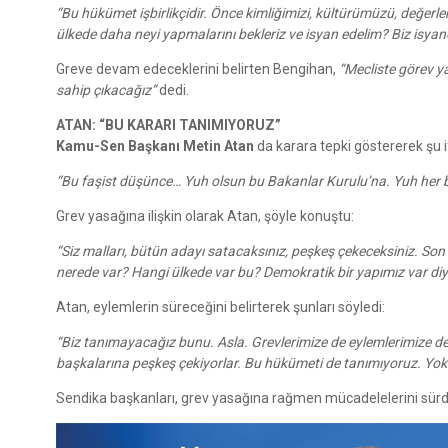
“Bu hükümet işbirlikçidir. Önce kimliğimizi, kültürümüzü, değerle
ülkede daha neyi yapmalarını bekleriz ve isyan edelim? Biz isyand
Greve devam edeceklerini belirten Bengihan,
“Mecliste görev ya
sahip çıkacağız”
dedi.
ATAN: “BU KARARI TANIMIYORUZ”
Kamu-Sen Başkanı Metin Atan
da karara tepki göstererek şu if
“Bu faşist düşünce… Yuh olsun bu Bakanlar Kurulu’na. Yuh her bi
Grev yasağına ilişkin olarak Atan, şöyle konuştu:
“Siz malları, bütün adayı satacaksınız, peşkeş çekeceksiniz. So
nerede var? Hangi ülkede var bu? Demokratik bir yapımız var diyo
Atan, eylemlerin süreceğini belirterek şunları söyledi:
“Biz tanımayacağız bunu. Asla. Grevlerimize de eylemlerimize d
başkalarına peşkeş çekiyorlar. Bu hükümeti de tanımıyoruz. Yo
Sendika başkanları, grev yasağına rağmen mücadelelerini sürdü