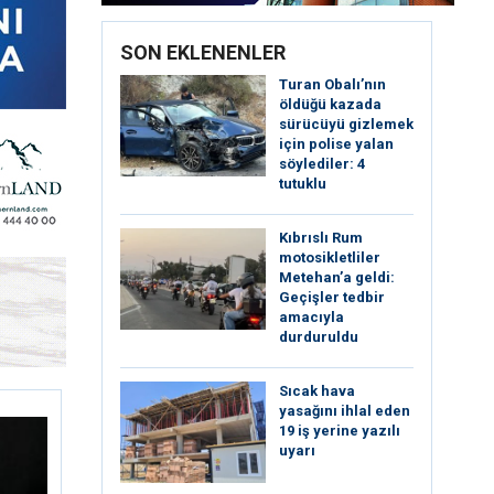
SON EKLENENLER
Turan Obalı’nın
öldüğü kazada
sürücüyü gizlemek
için polise yalan
söylediler: 4
tutuklu
Kıbrıslı Rum
motosikletliler
Metehan’a geldi:
Geçişler tedbir
amacıyla
durduruldu
Sıcak hava
yasağını ihlal eden
19 iş yerine yazılı
uyarı