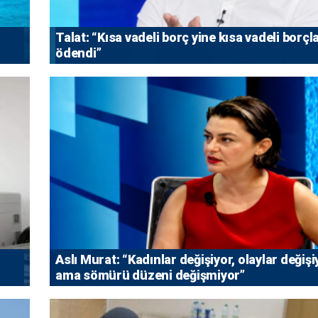
Talat: “Kısa vadeli borç yine kısa vadeli borçl
ödendi”
Aslı Murat: “Kadınlar değişiyor, olaylar değişi
ama sömürü düzeni değişmiyor”