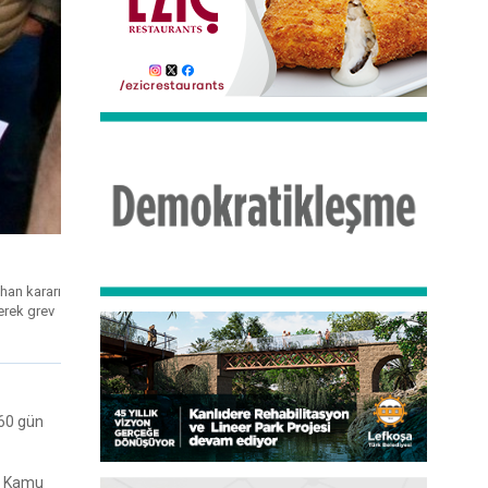
han kararı
erek grev
 60 gün
rk Kamu