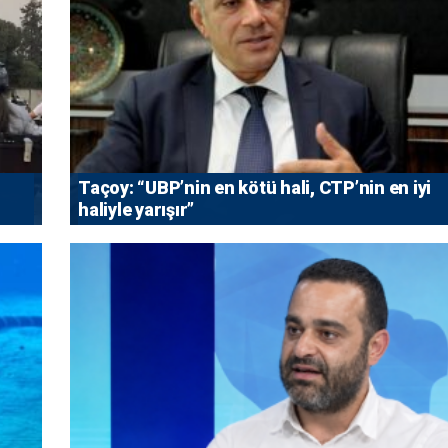
Taçoy: “UBP’nin en kötü hali, CTP’nin en iyi
haliyle yarışır”