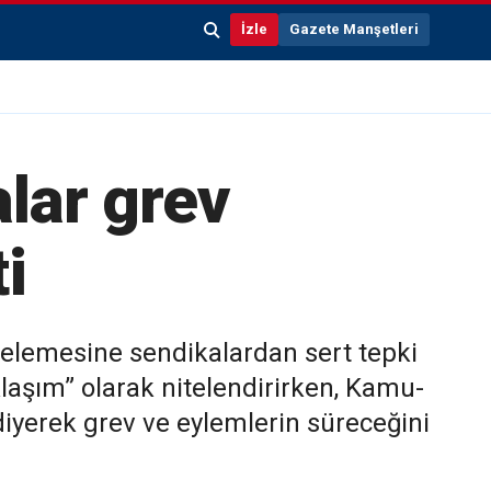
İzle
Gazete Manşetleri
alar grev
i
telemesine sendikalardan sert tepki
laşım” olarak nitelendirirken, Kamu-
yerek grev ve eylemlerin süreceğini