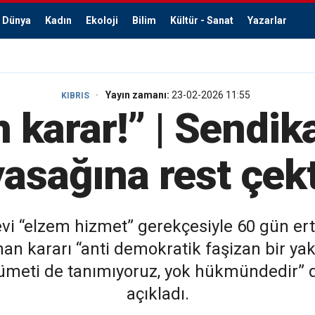
Dünya
Kadın
Ekoloji
Bilim
Kültür - Sanat
Yazarlar
Yayın zamanı:
23-02-2026 11:55
KIBRIS
 karar!” | Sendik
yasağına rest çekt
evi “elzem hizmet” gerekçesiyle 60 gün er
 kararı “anti demokratik faşizan bir yak
ümeti de tanımıyoruz, yok hükmündedir” di
açıkladı.