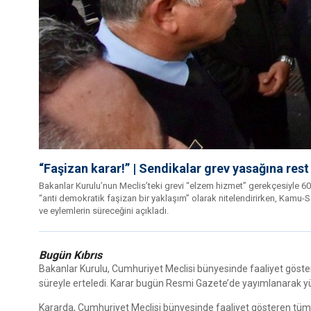
“Faşizan karar!” | Sendikalar grev yasağına rest
Bakanlar Kurulu’nun Meclis’teki grevi “elzem hizmet” gerekçesiyle 
“anti demokratik faşizan bir yaklaşım” olarak nitelendirirken, Kamu
ve eylemlerin süreceğini açıkladı.
Bugün Kıbrıs
Bakanlar Kurulu, Cumhuriyet Meclisi bünyesinde faaliyet göste
süreyle erteledi. Karar bugün Resmi Gazete’de yayımlanarak yür
Kararda, Cumhuriyet Meclisi bünyesinde faaliyet gösteren tüm