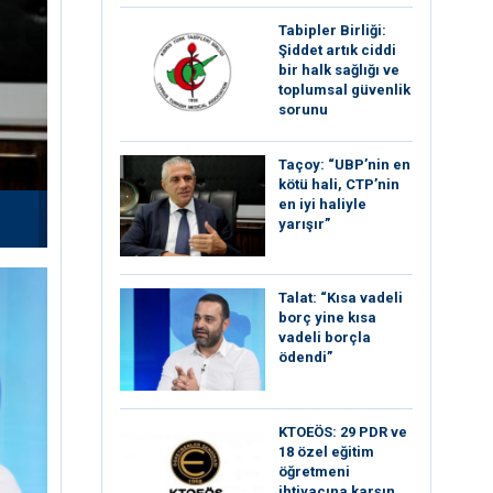
Tabipler Birliği:
Şiddet artık ciddi
bir halk sağlığı ve
toplumsal güvenlik
sorunu
Taçoy: “UBP’nin en
kötü hali, CTP’nin
en iyi haliyle
yarışır”
Talat: “Kısa vadeli
borç yine kısa
vadeli borçla
ödendi”
KTOEÖS: 29 PDR ve
18 özel eğitim
öğretmeni
ihtiyacına karşın