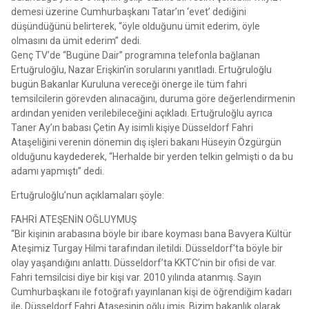
demesi üzerine Cumhurbaşkanı Tatar’ın ‘evet’ dediğini
düşündüğünü belirterek, “öyle olduğunu ümit ederim, öyle
olmasını da ümit ederim” dedi.
Genç TV’de “Bugüne Dair” programına telefonla bağlanan
Ertuğruloğlu, Nazar Erişkin’in sorularını yanıtladı. Ertuğruloğlu
bugün Bakanlar Kuruluna vereceği önerge ile tüm fahri
temsilcilerin görevden alınacağını, duruma göre değerlendirmenin
ardından yeniden verilebileceğini açıkladı. Ertuğruloğlu ayrıca
Taner Ay’ın babası Çetin Ay isimli kişiye Düsseldorf Fahri
Ataşeliğini verenin dönemin dış işleri bakanı Hüseyin Özgürgün
olduğunu kaydederek, “Herhalde bir yerden telkin gelmişti o da bu
adamı yapmıştı” dedi.
Ertuğruloğlu’nun açıklamaları şöyle:
FAHRİ ATEŞENİN OĞLUYMUŞ
“Bir kişinin arabasına böyle bir ibare koyması bana Bavyera Kültür
Ateşimiz Turgay Hilmi tarafından iletildi. Düsseldorf’ta böyle bir
olay yaşandığını anlattı. Düsseldorf’ta KKTC’nin bir ofisi de var.
Fahri temsilcisi diye bir kişi var. 2010 yılında atanmış. Sayın
Cumhurbaşkanı ile fotoğrafı yayınlanan kişi de öğrendiğim kadarı
ile, Düsseldorf Fahri Ataşesinin oğlu imiş. Bizim bakanlık olarak