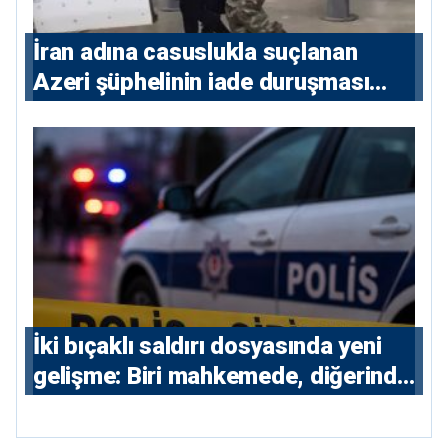
İran adına casuslukla suçlanan
Azeri şüphelinin iade duruşması
ertelendi
İki bıçaklı saldırı dosyasında yeni
gelişme: Biri mahkemede, diğerinde
7 tutuklu