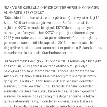
“BAKANLAR KURULUNA ÖNERGE GETİRİP HEPSİNİN GÖREVDEN
ALINMASINI İSTEYECEĞİZ”
“Düsseldorf fahri temsilcisi olarak görünen Çetin Ay isimli kişi 10
Şubat 2010 tarihinde bu göreve atandı. Bu fahri temsilcilerin
hiçbirinin KKTC ile maddi bir işi yok. KKTC’den maaş almıyorlar,
herhangi bir faaliyetleri için KKTC’nin yaptığı bir ödeme de yok.
2013 yılına kadar bu atamalar gerek dönemin Cumhurbaşkanı,
gerekse bakanın takdiri ile yapıldılar. 2013’ten sonra yasal bir
değişiklikle nasıl atanacaklarına kriterler getirilmiş. Bakanlık önerir,
bakanlar kurulu karar alır. Cumhurbaşkanı atar.
Bu fahri temsilcilikler için 2013 öncesi, 2013 sonrası diye bir ayrım
söz konusu. 2013 sonrası kaç tane atama olmuştur diye
baktığımızda 5 tane atama var. 2013 öncesi ise 22 atama var.
Ama bugün Bakanlar Kuruluna getireceğimiz önerge ile bizim
görüşümüz bütün bu fahri temsilciliklerin hepsinin görevden
alınması, çünkü Bakanlar Kurulu kararı ile atanırlar, görevden
alınmaları da Bakanlar Kurulu kararı ile olur. Hepsinin görevden
alınması ve sonrasında yapacağımız değerlendirme ile tekrar
göreve atanmaları uygun görülecek kişilerin, tekrar Bakanlar
Kurulu kararı ile göreve getirilmeleri üzerinde bir önerimiz var.