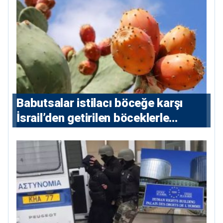
Babutsalar istilacı böceğe karşı
İsrail’den getirilen böceklerle
korunacak