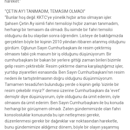
hareket.”
“ÇETİN AY’I TANIMADIM, TEMASIM OLMADI”
“Bunlar hoş değil. KKTC’ye yönelik hiçbir artısı olmayan işler.
Şahsen Çetin Ay isimli fahri temsilciyi hiçbir zaman tanımadım,
herhangi bir temasım da olmadı. Bu isimde bir fahri temsilci
olduğunu da bu olaydan sonra öğrendim. Listeye de baktığımızda
gerçekten böyle bir kişinin 2010 yılından itibaren atanmış olduğunu
gördüm. Oğlunun Sayın Cumhurbaşkanı ile resim çektirmiş
olmasını tabii çok masum bir iş olduğunu düşünüyorum. Bir
cumhurbaşkanı bir bakan bir yerlere gittiği zaman birileri bizimle
gelip resim çektirebilir. Resim çektirme daima karşılaştığımız işler,
yurtdışı ziyaretleri esnasında. Ben Sayın Cumhurbaşkanı’nın resim
nedeni ile tartıştırılmasının doğru olduğunu düşünmüyorum.
Tamamen tesadüfen bulunduğu yerde o kişinin gelip ‘sizinle bir
resim çekebilir miyiz?’ demesi üzerine Cumhurbaşkanı da ‘evet’
demiştir diye düşünüyorum, öyle olduğunu da ümit ederim, öyle
olmasını da ümit ederim. Ben Sayın Cumhurbaşkanı ile bu konuda
herhangi bir görüşmem olmadı. Zaten gündemimizde olan fahri
konsolosluklar konusunda bu işin netleşmesi gerekir,
düzenlenmesi gerekir bir dağınıklar var noktasından hareketle,
bunu gündemimize aldığımız dönem, böyle bir olayın yaşanmış