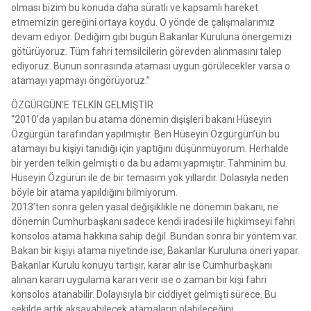
olması bizim bu konuda daha süratli ve kapsamlı hareket
etmemizin gereğini ortaya koydu. O yönde de çalışmalarımız
devam ediyor. Dediğim gibi bugün Bakanlar Kuruluna önergemizi
götürüyoruz. Tüm fahri temsilcilerin görevden alınmasını talep
ediyoruz. Bunun sonrasında ataması uygun görülecekler varsa o
atamayı yapmayı öngörüyoruz.”
ÖZGÜRGÜN’E TELKİN GELMİŞTİR
“2010’da yapılan bu atama dönemin dışişleri bakanı Hüseyin
Özgürgün tarafından yapılmıştır. Ben Hüseyin Özgürgün’ün bu
atamayı bu kişiyi tanıdığı için yaptığını düşünmüyorum. Herhalde
bir yerden telkin gelmişti o da bu adamı yapmıştır. Tahminim bu.
Hüseyin Özgürün ile de bir temasım yok yıllardır. Dolasıyla neden
böyle bir atama yapıldığını bilmiyorum.
2013’ten sonra gelen yasal değişiklikle ne dönemin bakanı, ne
dönemin Cumhurbaşkanı sadece kendi iradesi ile hiçkimseyi fahri
konsolos atama hakkına sahip değil. Bundan sonra bir yöntem var.
Bakan bir kişiyi atama niyetinde ise, Bakanlar Kuruluna öneri yapar.
Bakanlar Kurulu konuyu tartışır, karar alır ise Cumhurbaşkanı
alınan kararı uygulama kararı verir ise o zaman bir kişi fahri
konsolos atanabilir. Dolayısıyla bir ciddiyet gelmişti sürece. Bu
şekilde artık aksayabilecek atamaların olabileceğini