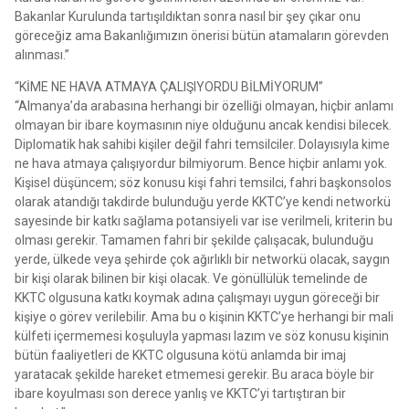
Bakanlar Kurulunda tartışıldıktan sonra nasıl bir şey çıkar onu
göreceğiz ama Bakanlığımızın önerisi bütün atamaların görevden
alınması.”
“KİME NE HAVA ATMAYA ÇALIŞIYORDU BİLMİYORUM”
“Almanya’da arabasına herhangi bir özelliği olmayan, hiçbir anlamı
olmayan bir ibare koymasının niye olduğunu ancak kendisi bilecek.
Diplomatik hak sahibi kişiler değil fahri temsilciler. Dolayısıyla kime
ne hava atmaya çalışıyordur bilmiyorum. Bence hiçbir anlamı yok.
Kişisel düşüncem; söz konusu kişi fahri temsilci, fahri başkonsolos
olarak atandığı takdirde bulunduğu yerde KKTC’ye kendi networkü
sayesinde bir katkı sağlama potansiyeli var ise verilmeli, kriterin bu
olması gerekir. Tamamen fahri bir şekilde çalışacak, bulunduğu
yerde, ülkede veya şehirde çok ağırlıklı bir networkü olacak, saygın
bir kişi olarak bilinen bir kişi olacak. Ve gönüllülük temelinde de
KKTC olgusuna katkı koymak adına çalışmayı uygun göreceği bir
kişiye o görev verilebilir. Ama bu o kişinin KKTC’ye herhangi bir mali
külfeti içermemesi koşuluyla yapması lazım ve söz konusu kişinin
bütün faaliyetleri de KKTC olgusuna kötü anlamda bir imaj
yaratacak şekilde hareket etmemesi gerekir. Bu araca böyle bir
ibare koyulması son derece yanlış ve KKTC’yi tartıştıran bir