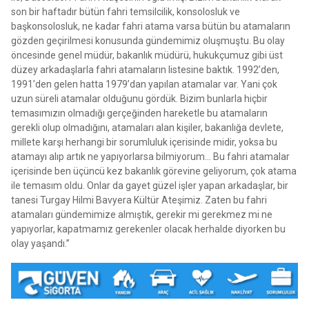
son bir haftadır bütün fahri temsilcilik, konsolosluk ve
başkonsolosluk, ne kadar fahri atama varsa bütün bu atamaların
gözden geçirilmesi konusunda gündemimiz oluşmuştu. Bu olay
öncesinde genel müdür, bakanlık müdürü, hukukçumuz gibi üst
düzey arkadaşlarla fahri atamaların listesine baktık. 1992’den,
1991’den gelen hatta 1979’dan yapılan atamalar var. Yani çok
uzun süreli atamalar olduğunu gördük. Bizim bunlarla hiçbir
temasımızın olmadığı gerçeğinden hareketle bu atamaların
gerekli olup olmadığını, atamaları alan kişiler, bakanlığa devlete,
millete karşı herhangi bir sorumluluk içerisinde midir, yoksa bu
atamayı alıp artık ne yapıyorlarsa bilmiyorum… Bu fahri atamalar
içerisinde ben üçüncü kez bakanlık görevine geliyorum, çok atama
ile temasım oldu. Onlar da gayet güzel işler yapan arkadaşlar, bir
tanesi Turgay Hilmi Bavyera Kültür Ateşimiz. Zaten bu fahri
atamaları gündemimize almıştık, gerekir mi gerekmez mi ne
yapıyorlar, kapatmamız gerekenler olacak herhalde diyorken bu
olay yaşandı.”