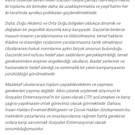
Kıbrıs özelinde devam eden statüko haliyle çıkmazı derinleştirmekte,
iki toplumu bir birinden daha da uzaklaştırmakta ve yeşil hattın her
iki tarafında ayrılıkçı politikaları güçlendirmektedir.
Dışta, Doğu Akdeniz ve Orta Doğu bölgeleri oldukça dinamik ve
değişken bir jeopolitik durumla karşı karşıyadır. Gazze’de binlerce
masum insanın yaralanmasına ve öldürülmesine, temel hakların
ihlaline ve insanlığın vicdanının yaralanmasına tanık olmaktayız.
Uluslararası hukuk normlarına aykırı birçok unsurun bulunduğu
Gazze’de sivil nüfusu hedef alan saldırıların gerçekleştirildiği, temel
gereksinimlere erişimin engellendiği, okulların, ibadet yerlerinin ve
hastanelerin hedef alındığı ve sistematik bir yıkım kampanyasının
yürütüldüğü görülmektedir.
Maalesef uluslararası toplum yapabileceklerini ve yapması
gerekenleri yapmış değildir. Altını çizerek söylemek istiyorum ki
Sosyalist Enternasyonal’ın bir üyesi olarak CTP, acil ateşkes ve barış
çağrısı yapılmasını ortak görevimiz olarak görmektedir. Dahası,
İnsan Hakları Evrensel Bildirgesini ve Çocuk Hakları Sözleşmesini bu
metinlerin yazarlarına ve onaylayıcılarına rağmen hatta gerekirse
onlara karşı savunmak Sosyalist Enternasyonal olarak
sorumluluğumuzdur.