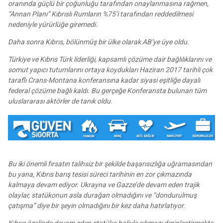
oranında güçlü bir çoğunluğu tarafından onaylanmasına rağmen,
“Annan Planı” Kıbrıslı Rumların %75’i tarafından reddedilmesi
nedeniyle yürürlüğe giremedi.
Daha sonra Kıbrıs, bölünmüş bir ülke olarak AB’ye üye oldu.
Türkiye ve Kıbrıs Türk liderliği, kapsamlı çözüme dair bağlılıklarını ve
somut yapıcı tutumlarını ortaya koydukları Haziran 2017 tarihli çok
taraflı Crans-Montana konferansına kadar siyasi eşitliğe dayalı
federal çözüme bağlı kaldı. Bu gerçeğe Konferansta bulunan tüm
uluslararası aktörler de tanık oldu.
Bu iki önemli fırsatın talihsiz bir şekilde başarısızlığa uğramasından
bu yana, Kıbrıs barış tesisi süreci tarihinin en zor çıkmazında
kalmaya devam ediyor. Ukrayna ve Gazze’de devam eden trajik
olaylar, statükonun asla durağan olmadığını ve “dondurulmuş
çatışma” diye bir şeyin olmadığını bir kez daha hatırlatıyor.