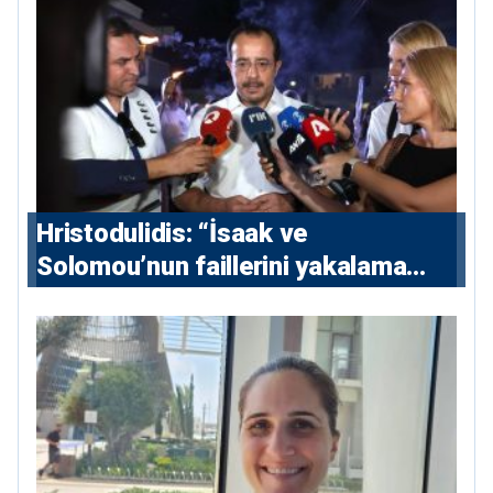
Hristodulidis: “İsaak ve
Solomou’nun faillerini yakalama
çabaları yoğunlaştırılacak; 13 ulusal
ve 5 uluslararası tutuklama emri
çıkarıldı”