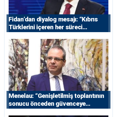
Fidan’dan diyalog mesajı: “Kıbrıs
Türklerini içeren her süreci
destekliyoruz”
Menelau: “Genişletilmiş toplantının
sonucu önceden güvenceye
alınmalı”