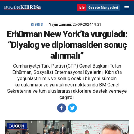
İzle
Gazete Manşetleri
KIBRIS
Yayın zamanı:
25-09-2024 19:21
Erhürman New York’ta vurguladı:
“Diyalog ve diplomasiden sonuç
alınmalı”
Cumhuriyetçi Türk Partisi (CTP) Genel Başkanı Tufan
Erhürman, Sosyalist Enternasyonal üyelerini, Kıbrıs’ta
yoğunlaştırılmış ve sonuç odaklı bir yeni sürecin
kurgulanması ve yürütülmesi noktasında BM Genel
Sekreterine ve tüm uluslararası aktörlere destek vermeye
çağırdı.