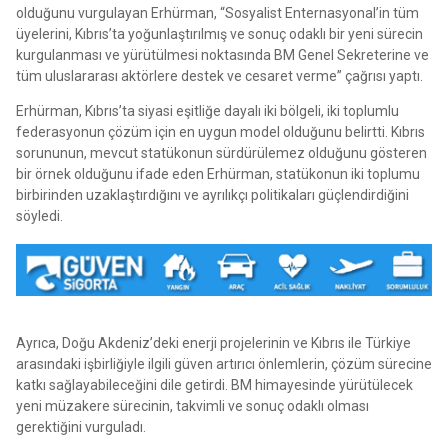
olduğunu vurgulayan Erhürman, “Sosyalist Enternasyonal’in tüm
üyelerini, Kıbrıs’ta yoğunlaştırılmış ve sonuç odaklı bir yeni sürecin
kurgulanması ve yürütülmesi noktasında BM Genel Sekreterine ve
tüm uluslararası aktörlere destek ve cesaret verme” çağrısı yaptı.
Erhürman, Kıbrıs’ta siyasi eşitliğe dayalı iki bölgeli, iki toplumlu
federasyonun çözüm için en uygun model olduğunu belirtti. Kıbrıs
sorununun, mevcut statükonun sürdürülemez olduğunu gösteren
bir örnek olduğunu ifade eden Erhürman, statükonun iki toplumu
birbirinden uzaklaştırdığını ve ayrılıkçı politikaları güçlendirdiğini
söyledi.
Ayrıca, Doğu Akdeniz’deki enerji projelerinin ve Kıbrıs ile Türkiye
arasındaki işbirliğiyle ilgili güven artırıcı önlemlerin, çözüm sürecine
katkı sağlayabileceğini dile getirdi. BM himayesinde yürütülecek
yeni müzakere sürecinin, takvimli ve sonuç odaklı olması
gerektiğini vurguladı.