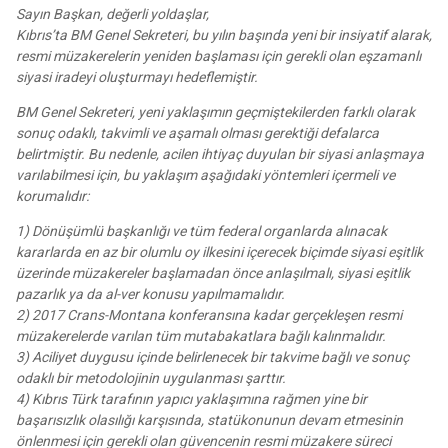
Sayın Başkan, değerli yoldaşlar,
Kıbrıs’ta BM Genel Sekreteri, bu yılın başında yeni bir insiyatif alarak,
resmi müzakerelerin yeniden başlaması için gerekli olan eşzamanlı
siyasi iradeyi oluşturmayı hedeflemiştir.
BM Genel Sekreteri, yeni yaklaşımın geçmiştekilerden farklı olarak
sonuç odaklı, takvimli ve aşamalı olması gerektiği defalarca
belirtmiştir. Bu nedenle, acilen ihtiyaç duyulan bir siyasi anlaşmaya
varılabilmesi için, bu yaklaşım aşağıdaki yöntemleri içermeli ve
korumalıdır:
1) Dönüşümlü başkanlığı ve tüm federal organlarda alınacak
kararlarda en az bir olumlu oy ilkesini içerecek biçimde siyasi eşitlik
üzerinde müzakereler başlamadan önce anlaşılmalı, siyasi eşitlik
pazarlık ya da al-ver konusu yapılmamalıdır.
2) 2017 Crans-Montana konferansına kadar gerçekleşen resmi
müzakerelerde varılan tüm mutabakatlara bağlı kalınmalıdır.
3) Aciliyet duygusu içinde belirlenecek bir takvime bağlı ve sonuç
odaklı bir metodolojinin uygulanması şarttır.
4) Kıbrıs Türk tarafının yapıcı yaklaşımına rağmen yine bir
başarısızlık olasılığı karşısında, statükonunun devam etmesinin
önlenmesi için gerekli olan güvencenin resmi müzakere süreci