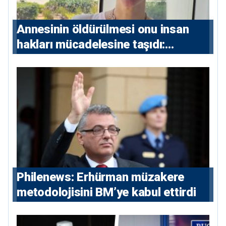
Annesinin öldürülmesi onu insan
hakları mücadelesine taşıdı:
Milletvekili Diana Konstantinidis’in
hikayesi
Philenews: Erhürman müzakere
metodolojisini BM’ye kabul ettirdi