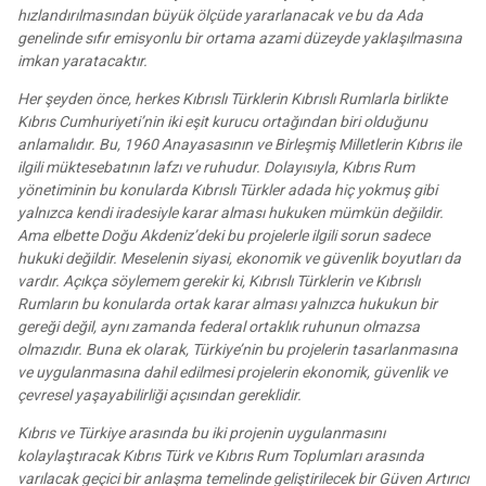
hızlandırılmasından büyük ölçüde yararlanacak ve bu da Ada
genelinde sıfır emisyonlu bir ortama azami düzeyde yaklaşılmasına
imkan yaratacaktır.
Her şeyden önce, herkes Kıbrıslı Türklerin Kıbrıslı Rumlarla birlikte
Kıbrıs Cumhuriyeti’nin iki eşit kurucu ortağından biri olduğunu
anlamalıdır. Bu, 1960 Anayasasının ve Birleşmiş Milletlerin Kıbrıs ile
ilgili müktesebatının lafzı ve ruhudur. Dolayısıyla, Kıbrıs Rum
yönetiminin bu konularda Kıbrıslı Türkler adada hiç yokmuş gibi
yalnızca kendi iradesiyle karar alması hukuken mümkün değildir.
Ama elbette Doğu Akdeniz’deki bu projelerle ilgili sorun sadece
hukuki değildir. Meselenin siyasi, ekonomik ve güvenlik boyutları da
vardır. Açıkça söylemem gerekir ki, Kıbrıslı Türklerin ve Kıbrıslı
Rumların bu konularda ortak karar alması yalnızca hukukun bir
gereği değil, aynı zamanda federal ortaklık ruhunun olmazsa
olmazıdır. Buna ek olarak, Türkiye’nin bu projelerin tasarlanmasına
ve uygulanmasına dahil edilmesi projelerin ekonomik, güvenlik ve
çevresel yaşayabilirliği açısından gereklidir.
Kıbrıs ve Türkiye arasında bu iki projenin uygulanmasını
kolaylaştıracak Kıbrıs Türk ve Kıbrıs Rum Toplumları arasında
varılacak geçici bir anlaşma temelinde geliştirilecek bir Güven Artırıcı