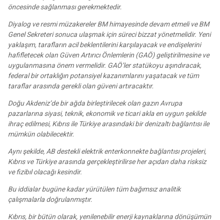
öncesinde sağlanması gerekmektedir.
Diyalog ve resmi müzakereler BM himayesinde devam etmeli ve BM
Genel Sekreteri sonuca ulaşmak için süreci bizzat yönetmelidir. Yeni
yaklaşım, tarafların acil beklentilerini karşılayacak ve endişelerini
hafifletecek olan Güven Artırıcı Önlemlerin (GAÖ) geliştirilmesine ve
uygulanmasına önem vermelidir. GAÖ’ler statükoyu aşındıracak,
federal bir ortaklığın potansiyel kazanımlarını yaşatacak ve tüm
taraflar arasında gerekli olan güveni artıracaktır.
Doğu Akdeniz’de bir ağda birleştirilecek olan gazın Avrupa
pazarlarına siyasi, teknik, ekonomik ve ticari akla en uygun şekilde
ihraç edilmesi, Kıbrıs ile Türkiye arasındaki bir denizaltı bağlantısı ile
mümkün olabilecektir.
Aynı şekilde, AB destekli elektrik enterkonnekte bağlantısı projeleri,
Kıbrıs ve Türkiye arasında gerçekleştirilirse her açıdan daha risksiz
ve fizibıl olacağı kesindir.
Bu iddialar bugüne kadar yürütülen tüm bağımsız analitik
çalışmalarla doğrulanmıştır.
Kıbrıs, bir bütün olarak, yenilenebilir enerji kaynaklarına dönüşümün