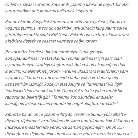
Önlemin, siyasi sorunun kapsamlı çözümü üzerinde büyük bir etki
yaratacağına dair inancımı belirtmek istiyorum.
Sonuç olarak, Sosyalist Enternasyonal’in tüm üyelerini, Kıbrıs’ta
yoğunlaştırılmış ve sonuç odaklı bir yeni sürecin kurgulanması ve
yürütülmesi noktasında BM Genel Sekreterine ve tüm uluslararası
aktörlere destek ve cesaret vermeye çağırıyorum.
Resmi müzakerelerin bir kapsamlı siyasi anlaşmayla
sonuçlanabilmesi ve statükonun sonlandırılması için şart olan
eşzamanlı siyasi iradeyi oluşturacak önlemlerin alınacağına dair
inancımı yinelemek istiyorum. Yerel ve uluslararası aktörlerin yanı
sıra, iki eşit kurucu ortak arasında daha yakın ve daha geniş
kapsamlı bir işbirliği, kuzeyin statüsüyle ve “tanınması”yla ilgili
“endişeler”den arındırılmalıdır. Genel Sekreter’in yakın tarihli bir
raporunda belirttiği gibi, “Tanınma konusundaki endişeler,
işbirliğinin artırılmasının önünde bir engel oluşturmamalıdır”.
Kıbrıs’ta bir an önce çözüme ihtiyaç vardır ve bunun yolu elbette
diyalog, diplomasi ve müzakeredir. Ama unutulmamalıdır ki Kıbrıs’ta
müzakere masalarında yeterince zaman geçirilmiştir. Onun için
diyaloğun ve diplomasinin amacı sadece yeni bir müzakere sürecini